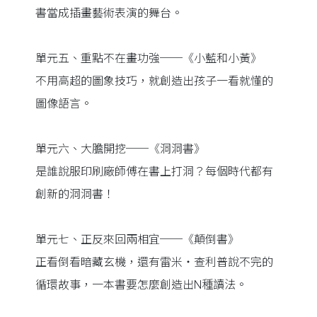
書當成插畫藝術表演的舞台。
單元五、重點不在畫功強──《小藍和小黃》
不用高超的圖象技巧，就創造出孩子一看就懂的
圖像語言。
單元六、大膽開挖──《洞洞書》
是誰說服印刷廠師傅在書上打洞？每個時代都有
創新的洞洞書！
單元七、正反來回兩相宜──《顛倒書》
正看倒看暗藏玄機，還有雷米‧查利普說不完的
循環故事，一本書要怎麼創造出N種讀法。