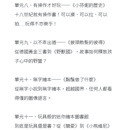
單元八、有操作才好玩──《小芬妮的歷史》
十八世紀就有操作書！可以摸、可以拉、可以
拍……玩得不亦樂乎！
單元九、以不乖出道──《披頭散髮的彼得》
從德國黃金三書到《野獸國》，故事如何釋放孩
子心中的野蠻？
單元十、無字繪本──《鬍鬚做了什麼》
從無字小說到無字繪本，超越國界、任何人都看
得懂的圖像語言。
單元十一、玩具般的迷你繪本圖書館
到底是玩具還是書？從《簡愛》到《小熊維尼》