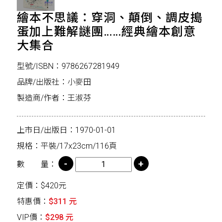
繪本不思議：穿洞、顛倒、調皮搗
蛋加上難解謎團……經典繪本創意
大集合
型號/ISBN：9786267281949
品牌/出版社：小麥田
製造商/作者：王淑芬
上市日/出版日：1970-01-01
規格：平裝/17x23cm/116頁
數 量：
定價：$420元
特惠價：
$311 元
VIP價：
$298 元