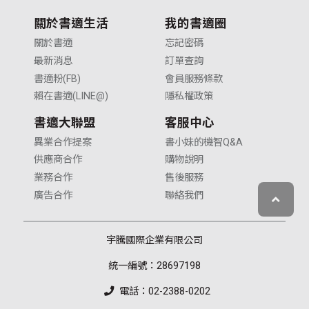
關於書適生活
我的書適圈
關於書適
忘記密碼
最新消息
訂單查詢
書適粉(FB)
會員服務條款
賴在書適(LINE@)
隱私權政策
書適大聯盟
客服中心
異業合作提案
書小妹的機智Q&A
供應商合作
購物說明
業務合作
售後服務
廣告合作
聯絡我們
宇騰國際企業有限公司
統一編號：28697198
電話：02-2388-0202