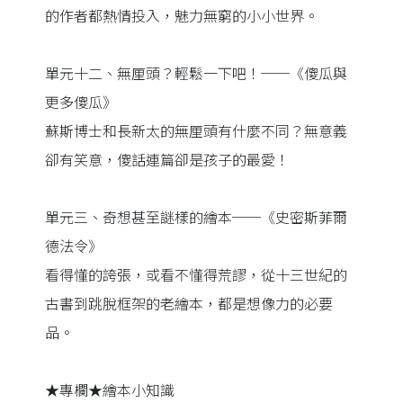
的作者都熱情投入，魅力無窮的小小世界。
單元十二、無厘頭？輕鬆一下吧！──《傻瓜與
更多傻瓜》
蘇斯博士和長新太的無厘頭有什麼不同？無意義
卻有笑意，傻話連篇卻是孩子的最愛！
單元三、奇想甚至謎樣的繪本──《史密斯菲爾
德法令》
看得懂的誇張，或看不懂得荒謬，從十三世紀的
古書到跳脫框架的老繪本，都是想像力的必要
品。
★專欄★繪本小知識