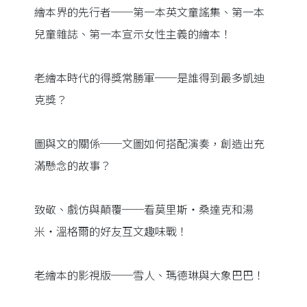
繪本界的先行者──第一本英文童謠集、第一本
兒童雜誌、第一本宣示女性主義的繪本！
老繪本時代的得獎常勝軍──是誰得到最多凱迪
克獎？
圖與文的關係──文圖如何搭配演奏，創造出充
滿懸念的故事？
致敬、戲仿與顛覆──看莫里斯‧桑達克和湯
米‧溫格爾的好友互文趣味戰！
老繪本的影視版──雪人、瑪德琳與大象巴巴！