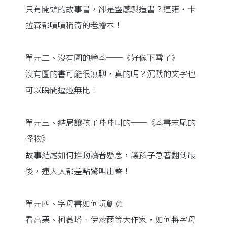
只有開頭的故事書，卻是靈感製造書？連雍‧卡
拉森都嘖嘖稱奇的老繪本！
單元二、沒有圖的繪本──《好像下雪了》
沒有圖的書可能很無聊，真的嗎？沉默的文字也
可以瞬間逗趣無比！
單元三、結局讓孩子哇哇叫的──《本書末尾的
怪物》
故事結尾如何推動讀者懸念，讓孩子急著翻到最
後，連大人都差點驚叫出聲！
單元四、字母書如何玩創意
看高栗、柯薇塔、伊索爾等大作家，如何將字母