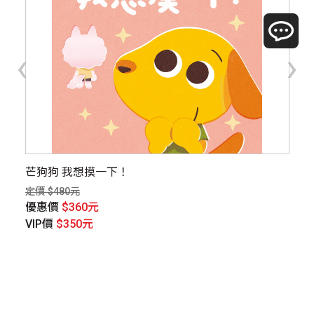
‹
›
日
芒狗狗 我想摸一下！
小
定價 $480元
定價
優惠價
$360元
優
VIP價
$350元
V