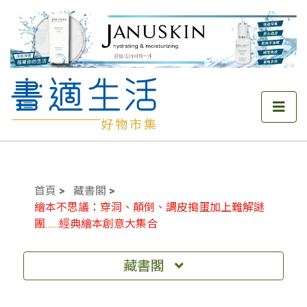
首頁
藏書閣
繪本不思議：穿洞、顛倒、調皮搗蛋加上難解謎
團……經典繪本創意大集合
藏書閣