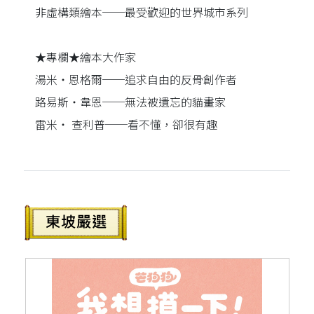
非虛構類繪本──最受歡迎的世界城市系列
★專欄★繪本大作家
湯米‧恩格爾──追求自由的反骨創作者
路易斯‧韋恩──無法被遺忘的貓畫家
雷米‧ 查利普──看不懂，卻很有趣