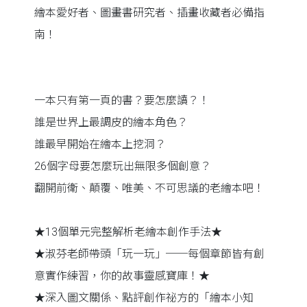
繪本愛好者、圖畫書研究者、插畫收藏者必備指
南！
一本只有第一頁的書？要怎麼讀？！
誰是世界上最調皮的繪本角色？
誰最早開始在繪本上挖洞？
26個字母要怎麼玩出無限多個創意？
翻開前衛、顛覆、唯美、不可思議的老繪本吧！
★13個單元完整解析老繪本創作手法★
★淑芬老師帶頭「玩一玩」──每個章節皆有創
意實作練習，你的故事靈感寶庫！★
★深入圖文關係、點評創作祕方的「繪本小知