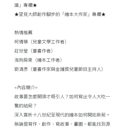
識」專欄★
★望見大師創作腳步的「繪本大作家」專欄★
熱情推薦
柯倩華（兒童文學工作者）
莊世瑩（童書作者）
海狗房東（繪本工作者）
劉清彥（童書作家與金鐘獎兒童節目主持人）
=內容簡介=
故事要怎麼開頭才吸引人？如何寫出令人大吃一
驚的結局？
深入賞析十八世紀至現代的繪本如何開拓新局。
無論是寫作、創作、寫故事、畫圖，都能找到源