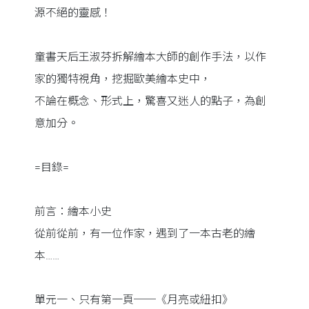
源不絕的靈感！
童書天后王淑芬拆解繪本大師的創作手法，以作
家的獨特視角，挖掘歐美繪本史中，
不論在概念、形式上，驚喜又迷人的點子，為創
意加分。
=目錄=
前言：繪本小史
從前從前，有一位作家，遇到了一本古老的繪
本……
單元一、只有第一頁──《月亮或紐扣》