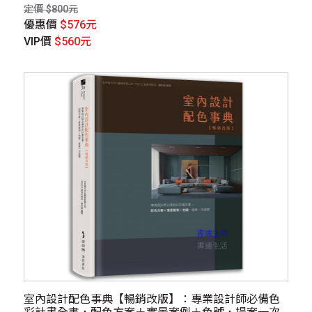
╳設計一次到位
定價 $800元
優惠價
$576元
VIP價
$560元
室內設計配色事典【暢銷改版】：專業設計師必備色