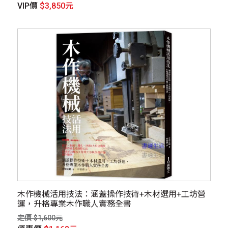
VIP價
$3,850元
木作機械活用技法：涵蓋操作技術+木材選用+工坊營
運，升格專業木作職人實務全書
定價 $1,600元