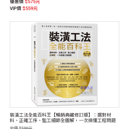
優惠價
$575元
VIP價
$559元
裝潢工法全能百科王【暢銷典藏修訂版】：選對材
料、正確工序、監工細節全圖解，一次搞懂工程問題
定價 $599元