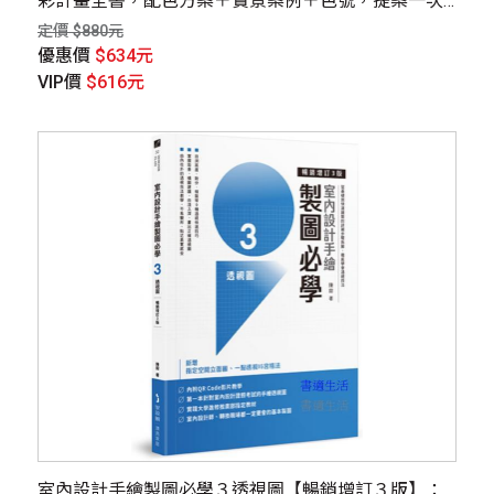
彩計畫全書，配色方案＋實景案例＋色號，提案一次
過關
定價 $880元
優惠價
$634元
VIP價
$616元
室內設計手繪製圖必學３透視圖【暢銷增訂３版】：