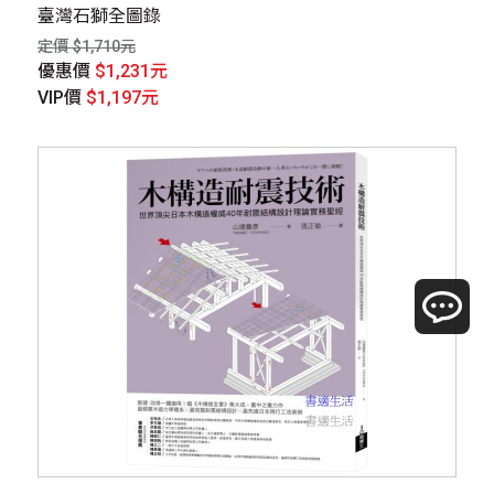
臺灣石獅全圖錄
定價 $1,710元
優惠價
$1,231元
VIP價
$1,197元