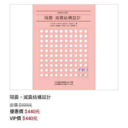
隔震・減震結構設計
定價 $500元
優惠價
$440元
VIP價
$440元