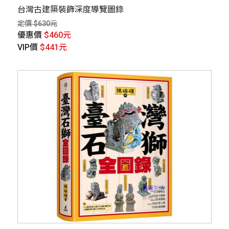
台灣古建築裝飾深度導覽圖錄
定價 $630元
優惠價
$460元
VIP價
$441元