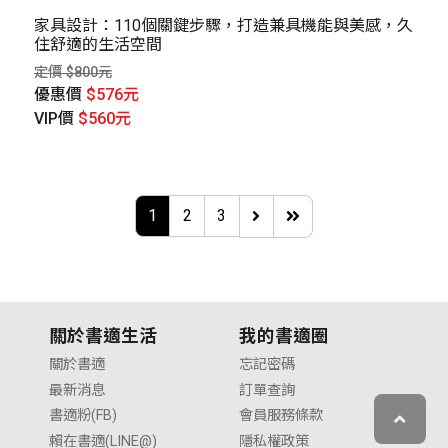
家具設計：110個關鍵步驟，打造兼具機能與美感，久
住舒適的生活空間
定價 $800元
優惠價
$576元
VIP價
$560元
1
2
3
關於書適生活
我的書適圈
關於書適
忘記密碼
最新消息
訂單查詢
書適粉(FB)
會員服務條款
賴在書適(LINE@)
隱私權政策