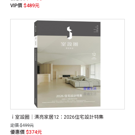
VIP價
$489元
ｉ室設圈│漂亮家居12：2026住宅設計特集
定價 $499元
優惠價
$374元