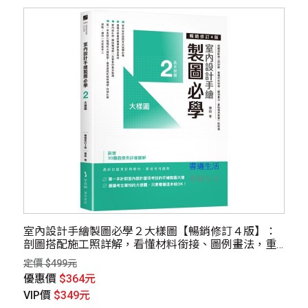
室內設計手繪製圖必學２大樣圖【暢銷修訂４版】：
剖圖搭配施工照詳解，看懂材料銜接、圖例畫法，重
點精準掌握一點就通
定價 $499元
優惠價
$364元
VIP價
$349元