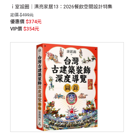
ｉ室設圈│漂亮家居13：2026餐飲空間設計特集
定價 $499元
優惠價
$374元
VIP價
$354元