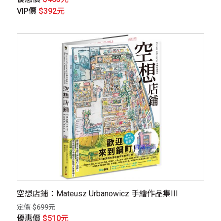
VIP價
$392元
空想店鋪：Mateusz Urbanowicz 手繪作品集III
定價 $699元
優惠價
$510元