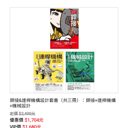
銲接&連桿機構設計套書（共三冊）：銲接+連桿機構
+機械設計
定價 $2,400元
優惠價
$1,704元
VIP價
$1,680元