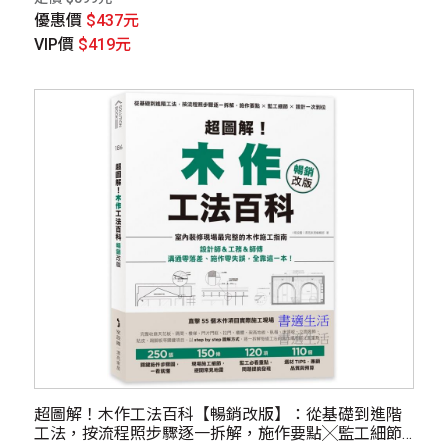
優惠價
$437元
VIP價
$419元
超圖解！木作工法百科【暢銷改版】：從基礎到進階
工法，按流程照步驟逐一拆解，施作要點╳監工細節