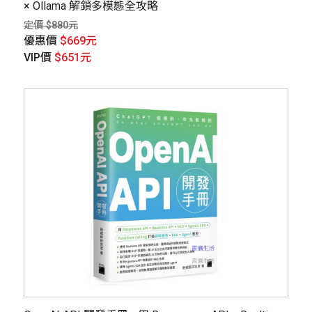
× Ollama 解鎖多模態全攻略
定價 $880元
優惠價
$669元
VIP價
$651元