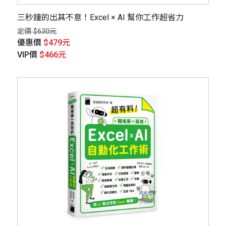
三秒鐘的出其不意！Excel × AI 幫你工作超省力
定價 $630元
優惠價
$479元
VIP價
$466元