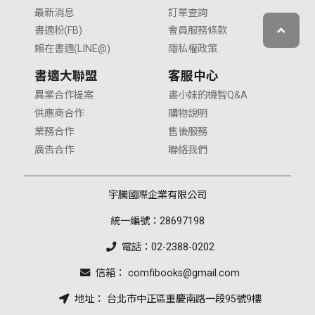
最新消息
訂單查詢
書適粉(FB)
會員服務條款
賴在書適(LINE@)
隱私權政策
書適大聯盟
客服中心
異業合作提案
書小妹的機智Q&A
供應商合作
購物說明
業務合作
售後服務
廣告合作
聯絡我們
宇騰國際企業有限公司
統一編號：28697198
電話：02-2388-0202
信箱： comfibooks@gmail.com
地址： 台北市中正區重慶南路一段95號9樓