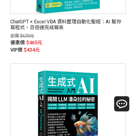
ChatGPT × Excel VBA 資料整理自動化聖經：AI 幫你
寫程式，百倍速完成報表
定價 $620元
優惠價
$465元
VIP價
$434元