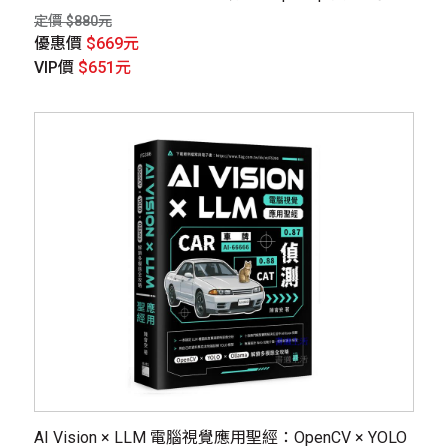
大型語言模型的深度學習建模技術 （《跟 NVIDIA 學
定價 $880元
深度學習》修訂版）
優惠價
$669元
VIP價
$651元
AI Vision × LLM 電腦視覺應用聖經：OpenCV × YOLO