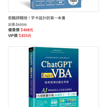
剪輯師親授！字卡設計的第一本書
定價 $650元
優惠價
$468元
VIP價
$455元