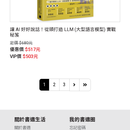
讓 AI 好好說話！從頭打造 LLM (大型語言模型) 實戰
秘笈
定價 $680元
優惠價
$517元
VIP價
$503元
1
2
3
關於書適生活
我的書適圈
關於書適
忘記密碼