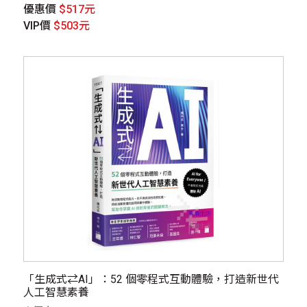
優惠價
$517元
VIP價
$503元
「生成式⇄AI」：52 個零程式互動體驗，打造新世代
人工智慧素養