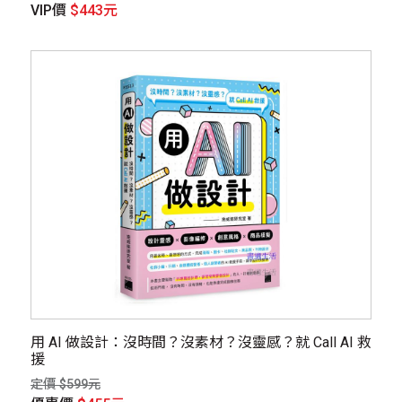
VIP價
$443元
用 AI 做設計：沒時間？沒素材？沒靈感？就 Call AI 救
援
定價 $599元