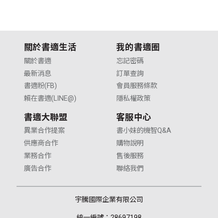
關於書適生活
我的書適圈
關於書適
忘記密碼
最新消息
訂單查詢
書適粉(FB)
會員服務條款
賴在書適(LINE@)
隱私權政策
書適大聯盟
客服中心
異業合作提案
書小妹的機智Q&A
供應商合作
購物說明
業務合作
售後服務
廣告合作
聯絡我們
宇騰國際企業有限公司
統一編號：28697198