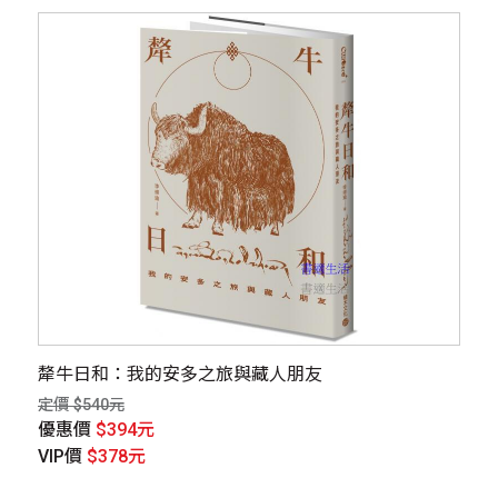
犛牛日和：我的安多之旅與藏人朋友
定價 $540元
優惠價
$394元
VIP價
$378元