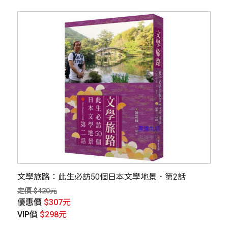
文學旅路：此生必訪50個日本文學地景．第2話
定價 $420元
優惠價
$307元
VIP價
$298元