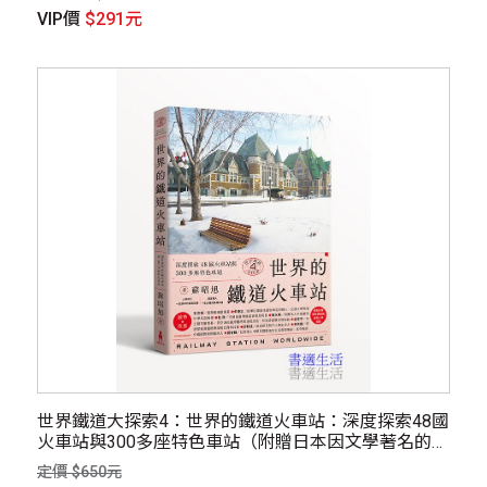
VIP價
$291元
世界鐵道大探索4：世界的鐵道火車站：深度探索48國
火車站與300多座特色車站（附贈日本因文學著名的北
海道塩狩車站海報）
定價 $650元