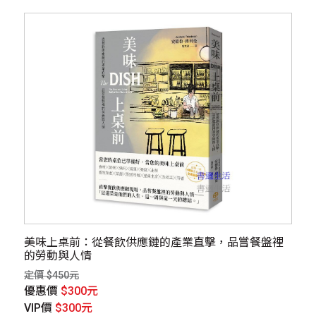
美味上桌前：從餐飲供應鏈的產業直擊，品嘗餐盤裡
的勞動與人情
定價 $450元
優惠價
$300元
VIP價
$300元