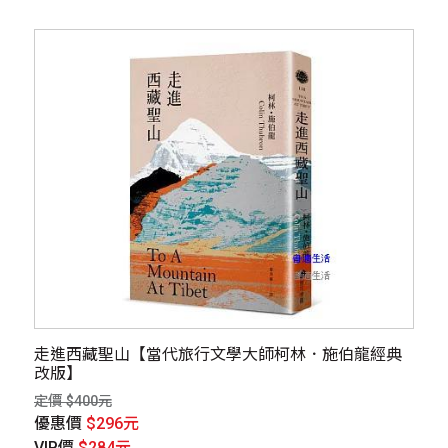
走進西藏聖山【當代旅行文學大師柯林．施伯龍經典
改版】
定價 $400元
優惠價
$296元
VIP價
$284元