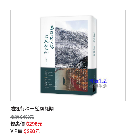
逍遙行稿－逆風翱翔
定價 $450元
優惠價
$298元
VIP價
$298元