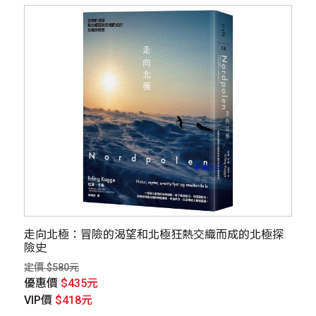
走向北極：冒險的渴望和北極狂熱交織而成的北極探
險史
定價 $580元
優惠價
$435元
VIP價
$418元