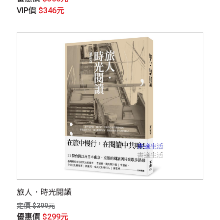
VIP價
$346元
旅人．時光閱讀
定價 $399元
優惠價
$299元