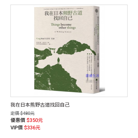
我在日本熊野古道找回自己
定價 $480元
優惠價
$350元
VIP價
$336元