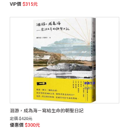
VIP價
$315元
洄游，成為海－寫給生命的朝聖日記
定價 $420元
優惠價
$300元