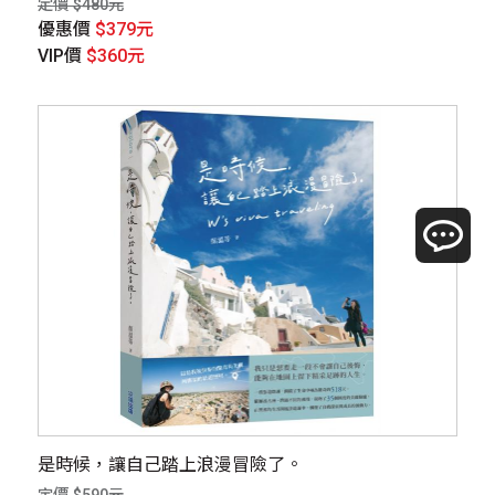
定價 $480元
優惠價
$379元
VIP價
$360元
是時候，讓自己踏上浪漫冒險了。