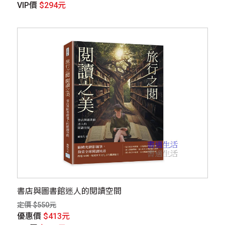
VIP價
$294元
書店與圖書館迷人的閱讀空間
定價 $550元
優惠價
$413元