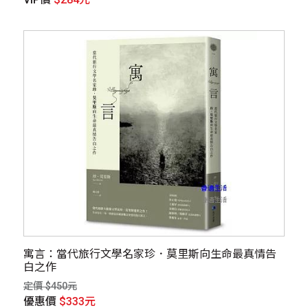
寓言：當代旅行文學名家珍．莫里斯向生命最真情告
白之作
定價 $450元
優惠價
$333元