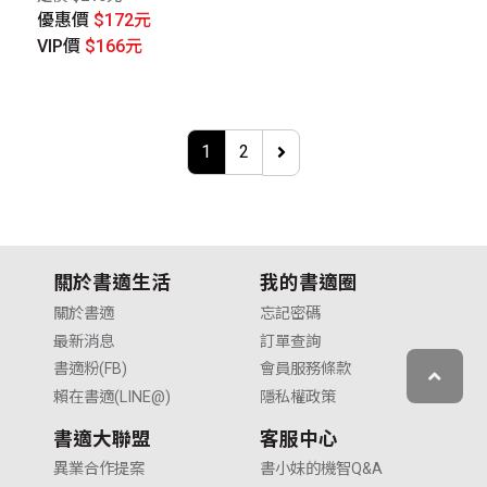
優惠價
$172元
VIP價
$166元
1
2
關於書適生活
我的書適圈
關於書適
忘記密碼
最新消息
訂單查詢
書適粉(FB)
會員服務條款
賴在書適(LINE@)
隱私權政策
書適大聯盟
客服中心
異業合作提案
書小妹的機智Q&A