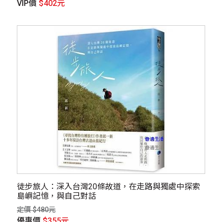
VIP價
$402元
徒步旅人：深入台灣20條故道，在走路與獨處中探索
島嶼記憶，與自己對話
定價 $480元
優惠價
$355元