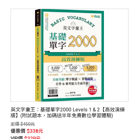
英文字彙王：基礎單字2000 Levels 1 & 2【高效演練
版】(附試題本，加碼送半年免費數位學習體驗)
定價 $450元
優惠價
$338元
VIP價
$329元