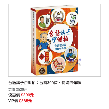
台語講予伊紲拍：台詩300首・情境四句聯
定價 $520元
優惠價
$390元
VIP價
$385元