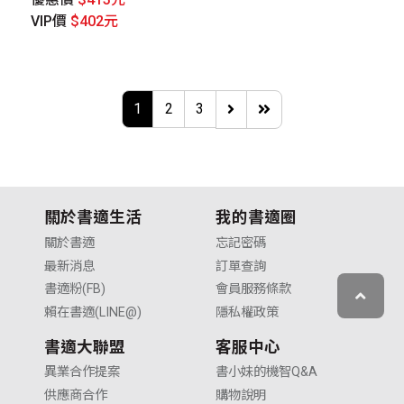
VIP價
$402元
1
2
3
關於書適生活
我的書適圈
關於書適
忘記密碼
最新消息
訂單查詢
書適粉(FB)
會員服務條款
賴在書適(LINE@)
隱私權政策
書適大聯盟
客服中心
異業合作提案
書小妹的機智Q&A
供應商合作
購物說明