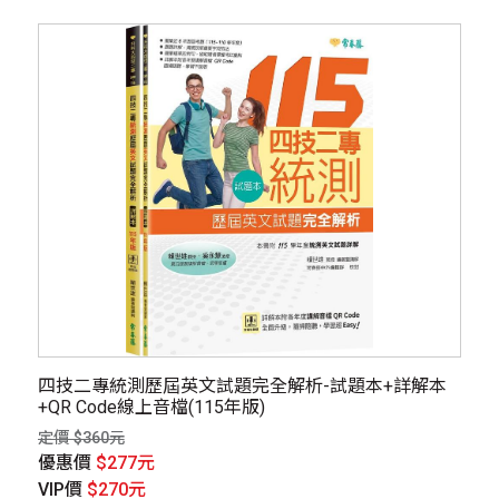
四技二專統測歷屆英文試題完全解析-試題本+詳解本
+QR Code線上音檔(115年版)
定價 $360元
優惠價
$277元
VIP價
$270元