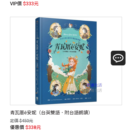
VIP價
$333元
青瓦厝ê安妮（台英雙語．附台語朗讀）
定價 $450元
優惠價
$338元