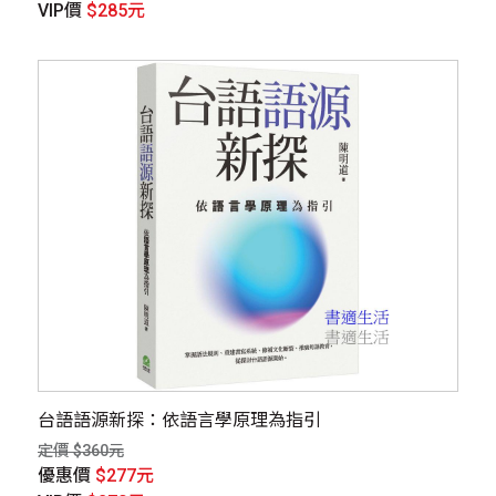
VIP價
$285元
台語語源新探：依語言學原理為指引
定價 $360元
優惠價
$277元