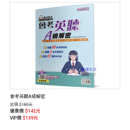
會考英聽A級解密
定價 $180元
優惠價
$142元
VIP價
$139元