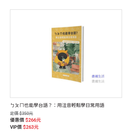
ㄅㄆㄇ也能學台語？：用注音輕鬆學日常用語
定價 $350元
優惠價
$266元
VIP價
$263元