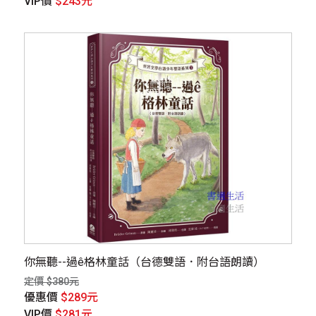
VIP價
$243元
你無聽--過ê格林童話（台德雙語．附台語朗讀）
定價 $380元
優惠價
$289元
VIP價
$281元