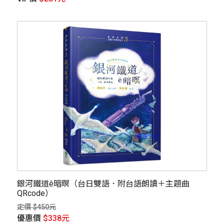
銀河鐵道ê暗暝（台日雙語．附台語朗讀＋主題曲
QRcode）
定價 $450元
優惠價
$338元