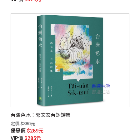
台灣色水：郭文玄台語詩集
定價 $380元
優惠價
$289元
VIP價
$285元