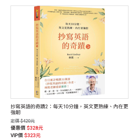
抄寫英語的奇蹟2：每天10分鐘，英文更熟練、內在更
強韌
定價 $420元
優惠價
$328元
VIP價
$323元