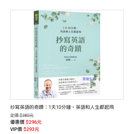
抄寫英語的奇蹟：1天10分鐘，英語和人生都起飛
定價 $380元
優惠價
$296元
VIP價
$293元