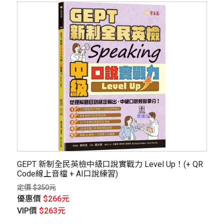
GEPT 新制全民英檢中級口說實戰力 Level Up！(+ QR
Code線上音檔 + AI口說練習)
定價 $350元
優惠價
$266元
VIP價
$263元