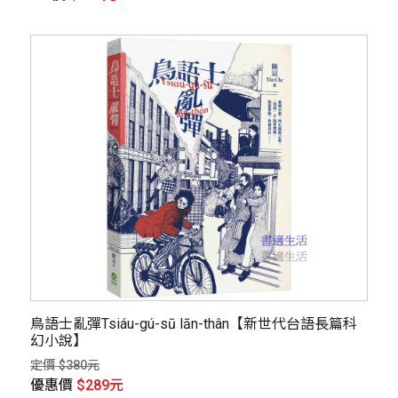
鳥語士亂彈Tsiáu-gú-sū lān-thân【新世代台語長篇科
幻小說】
定價 $380元
優惠價
$289元