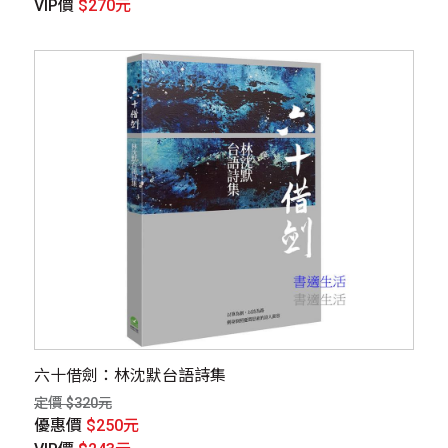
VIP價
$270元
六十借劍：林沈默台語詩集
定價 $320元
優惠價
$250元