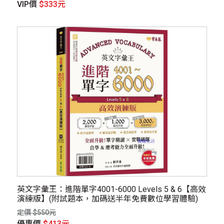
VIP價
$333元
英文字彙王：進階單字4001-6000 Levels 5 & 6【高效
演練版】(附試題本，加碼送半年免費數位學習體驗)
定價 $550元
優惠價
$413元