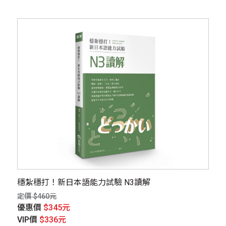
穩紮穩打！新日本語能力試驗 N3讀解
定價 $460元
優惠價
$345元
VIP價
$336元