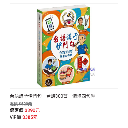
台語講予伊鬥句：台詩300首・情境四句聯
定價 $520元
優惠價
$390元
VIP價
$385元