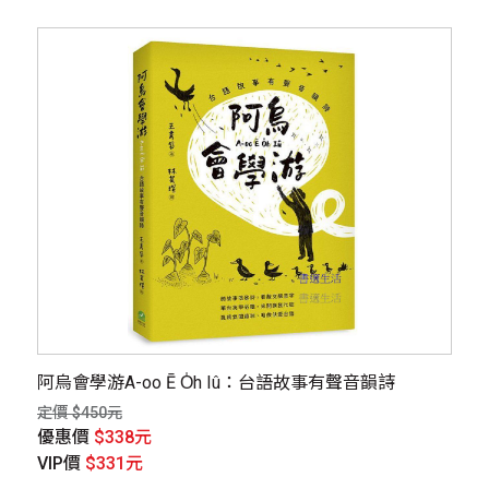
阿烏會學游A-oo Ē O̍h Iû：台語故事有聲音韻詩
定價 $450元
優惠價
$338元
VIP價
$331元