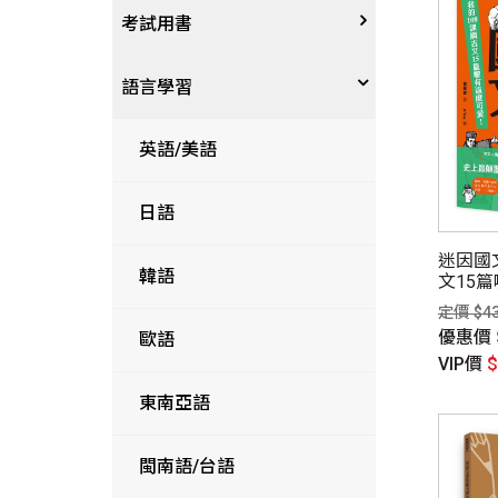
宗教
考試用書
星象星座命理
四技二專大學
語言學習
國考、檢定
英語/美語
留學考試
日語
迷因國
學習法/考試方法
韓語
文15
定價 $4
優惠價
國中小參考書
歐語
VIP價
東南亞語
閩南語/台語