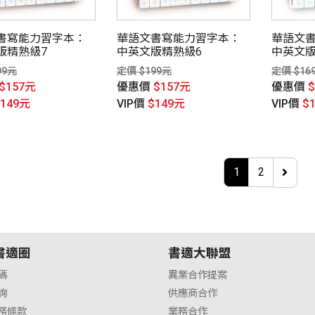
書寫能力習字本：
華語文書寫能力習字本：
華語文
版精熟級7
中英文版精熟級6
中英文版
99元
定價 $199元
定價 $16
$157元
優惠價
$157元
優惠價
$149元
VIP價
$149元
VIP價
$
1
2
書適圈
書適大聯盟
碼
異業合作提案
詢
供應商合作
務條款
業務合作