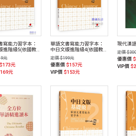
書寫能力習字本：
華語文書寫能力習字本：
現代漢
版進階級5(依國教
中日文版進階級4(依國教
定價 $30
七級分類，含日文
院三等七級分類，含日文
19元
定價 $199元
優惠價
順練習QR Code)
釋意及筆順練習QR Code)
$173元
優惠價
$157元
VIP價
$
$169元
VIP價
$153元