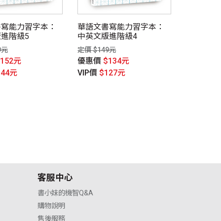
書寫能力習字本：
華語文書寫能力習字本：
進階級5
中英文版進階級4
9元
定價 $149元
$152元
優惠價
$134元
144元
VIP價
$127元
客服中心
書小妹的機智Q&A
購物說明
售後服務