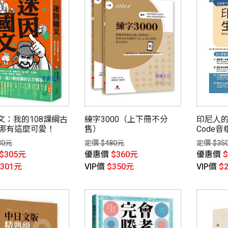
文：我的108課綱古
練字3000（上下冊不分
印尼人的
篇哪有這麼可愛！
售）
Code音
30元
定價 $480元
定價 $35
$305元
優惠價
$360元
優惠價
$301元
VIP價
$350元
VIP價
$