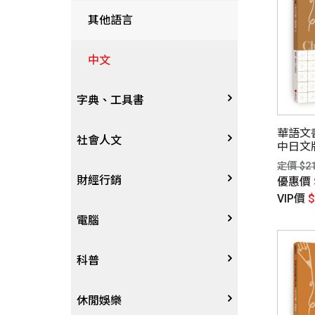
其他語言
中文
字典、工具書
華語文
字辭典
社會人文
中日文
院三等
定價 $2
釋意及筆
百科、圖鑑
社會學、人文思想
財經行銷
優惠價
VIP價
地圖集
法律
行銷廣告
電腦
其他工具書
政治
談判溝通
軟體
科普
軍事
電子商務&趨勢
硬體
大自然動植物
休閒娛樂