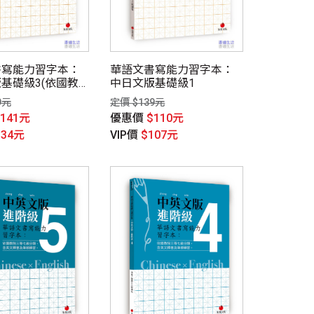
書寫能力習字本：
華語文書寫能力習字本：
基礎級3(依國教
中日文版基礎級1
七級分類，含日文
9元
定價 $139元
練習QR Code)
$141元
優惠價
$110元
134元
VIP價
$107元