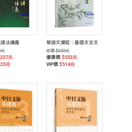
語語法講義
華語文課程：基礎文言文
0元
定價 $650元
$237元
優惠價
$553元
225元
VIP價
$514元