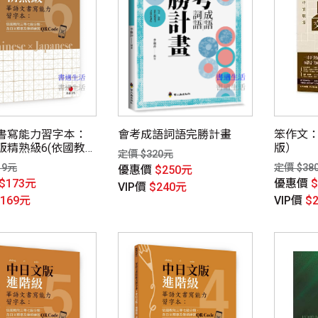
書寫能力習字本：
會考成語詞語完勝計畫
笨作文
版精熟級6(依國教
版）
定價 $320元
七級分類，含日文
19元
定價 $38
優惠價
$250元
順練習QR Code)
$173元
優惠價
VIP價
$240元
$169元
VIP價
$