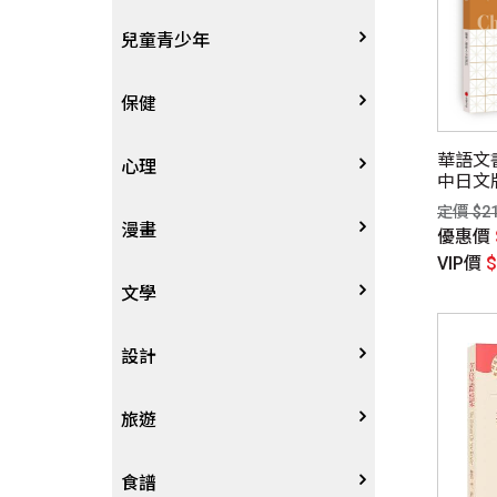
哲學
生涯規劃
技能檢定
天文地理
體育運動
兒童青少年
歷史地理
經營管理、成功學
電玩攻略
物理化學
音樂、樂譜
0~3歲
保健
華語文
歷史人物傳記
商學、經濟學
其他
科普
繪畫/書法
4~8歲
家庭、親子
心理
中日文
院三等
定價 $2
釋意及筆
兩岸國際
投資理財
數學
攝影
8~12歲
疾病養生
心理學
漫畫
優惠價
VIP價
人物傳記
航空
電影
12~18歲
醫療人文
勵志成長
漫畫
文學
職場工作術
棋藝桌遊
遊戲書
人際關係
圖文繪本
中文文學
設計
寵物
英語書
生老病死
限制級漫畫
中文詩詞
藝術設計
旅遊
時尚、瘦身、芳療
教育教養
武俠小說
居家佈置
台灣
食譜