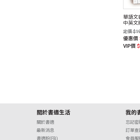
同性、限制級小說
華語文
中英文
定價 $1
愛情小說
優惠價
VIP價
關於書適生活
我的
關於書適
忘記密
最新消息
訂單查
書適粉(FB)
會員服