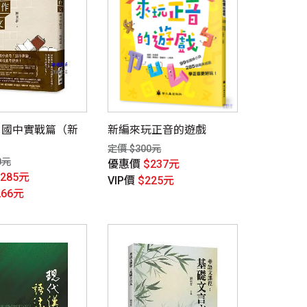
：國中實戰篇（新
新編來玩正音的遊戲
定價 $300元
0元
優惠價
$237元
$285元
VIP價
$225元
266元