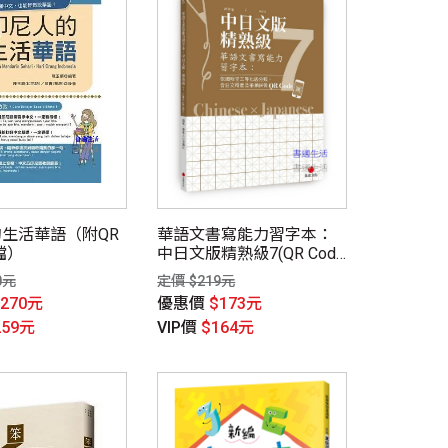
生活華語（附QR
華語文書寫能力習字本：
檔）
中日文版精熟級7(QR Code
影片)(依國教院三等七級分
0元
定價 $219元
類，含日文釋意及筆順練
$270元
優惠價
$173元
習QR Code)
259元
VIP價
$164元