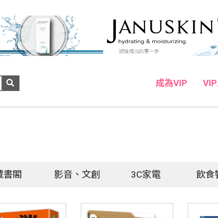
成為VIP
VI
藏書閣
影音、文創
3C家電
飲食