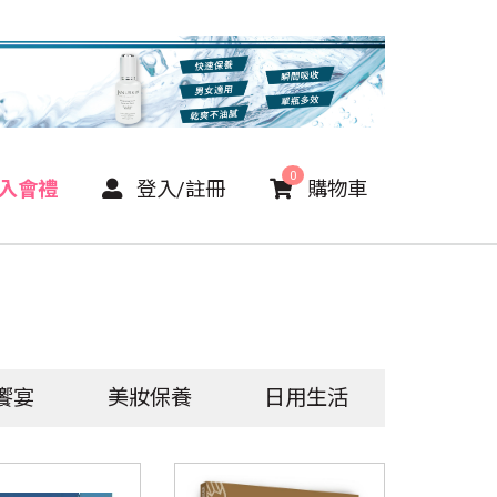
0
P入會禮
登入/註冊
購物車
饗宴
美妝保養
日用生活