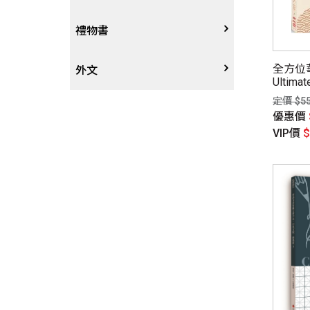
戲劇、舞蹈
奇幻恐佈小說
建築工藝
中港澳
中式
禮物書
全方位華
動腦解謎
推理小說
園藝
日韓
西式
外文
Ultimat
定價 $5
性愛指南、寫真
歷史小說
手工藝、DIY
東南亞
烘焙西點
外文-醫療保健
優惠價
VIP價
寫實、報導文學
歐美紐澳
餐飲指南
翻譯文學
世界其他
不分類食譜
旅遊文學
飲品
飲食文學
寫作、字詞