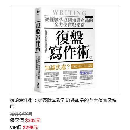
復盤寫作術：從經驗萃取到知識產品的全方位實戰指
南
定價 $420元
優惠價
$302元
VIP價
$298元