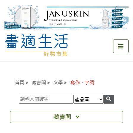
首頁
藏書閣
文學
寫作、字詞
藏書閣