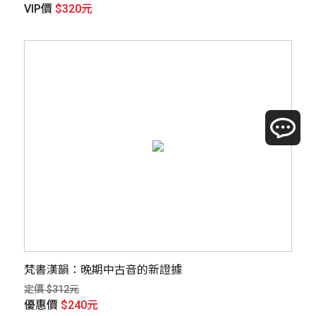
VIP價
$320元
梵書漢韻：晚期中古音的新證據
定價 $312元
優惠價
$240元