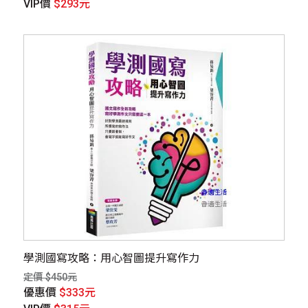
VIP價
$293元
學測國寫攻略：用心智圖提升寫作力
定價 $450元
優惠價
$333元