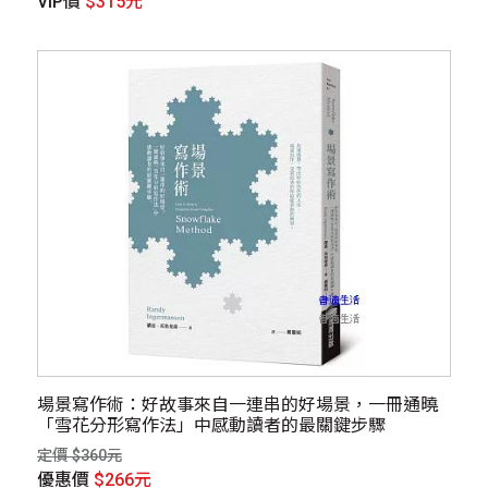
VIP價
$315元
場景寫作術：好故事來自一連串的好場景，一冊通曉
「雪花分形寫作法」中感動讀者的最關鍵步驟
定價 $360元
優惠價
$266元