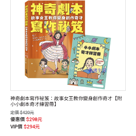
神奇劇本寫作祕笈：故事女王教你變身創作奇才【附
小小劇本奇才練習冊】
定價 $420元
優惠價
$298元
VIP價
$294元