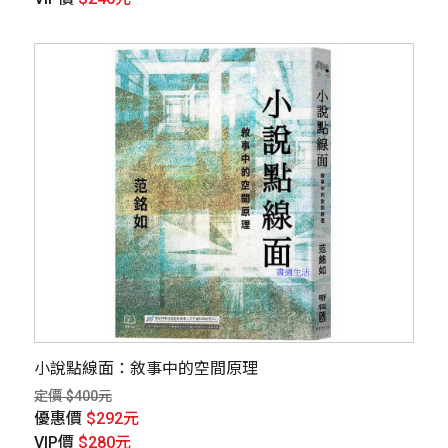
小說點線面：敘事中的空間原理
定價 $400元
優惠價
$292元
VIP價
$280元