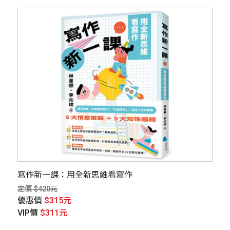
寫作新一課：用全新思維看寫作
定價 $420元
優惠價
$315元
VIP價
$311元