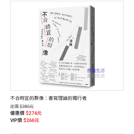
不合時宜的群像：書寫理論的獨行者
定價 $380元
優惠價
$274元
VIP價
$266元