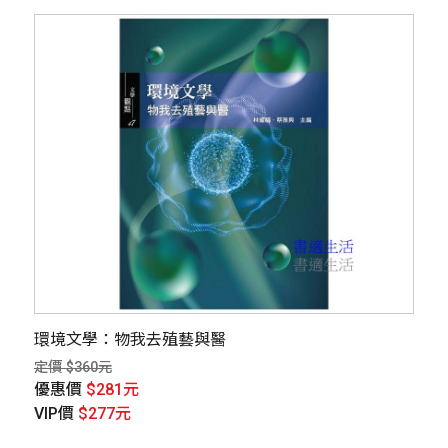
環境文學：物我去殖藝與醫
定價 $360元
優惠價
$281元
VIP價
$277元