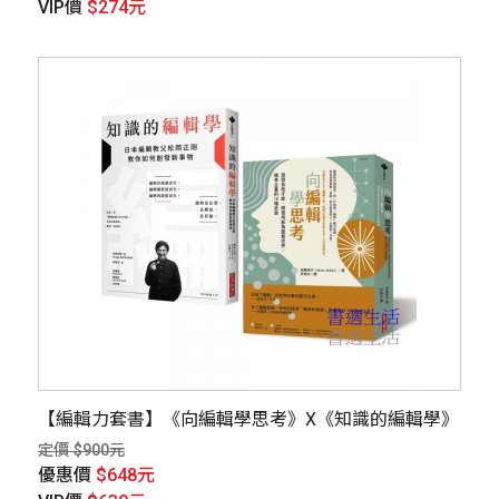
VIP價
$274元
【編輯力套書】《向編輯學思考》X《知識的編輯學》
定價 $900元
優惠價
$648元