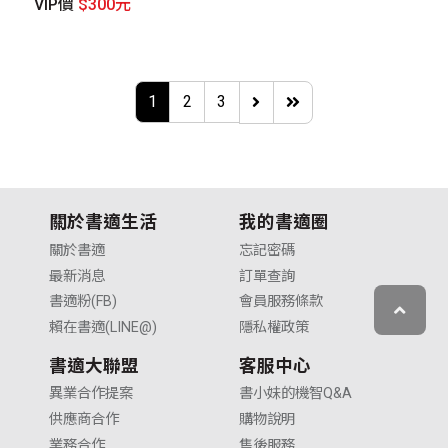
VIP價
$300元
1
2
3
關於書適生活
我的書適圈
關於書適
忘記密碼
最新消息
訂單查詢
書適粉(FB)
會員服務條款
賴在書適(LINE@)
隱私權政策
書適大聯盟
客服中心
異業合作提案
書小妹的機智Q&A
供應商合作
購物說明
業務合作
售後服務