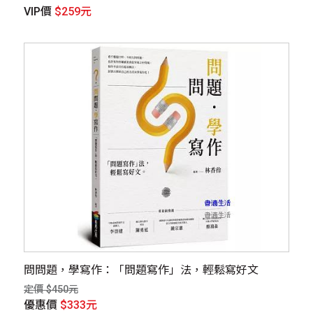
VIP價
$259元
問問題，學寫作：「問題寫作」法，輕鬆寫好文
定價 $450元
優惠價
$333元