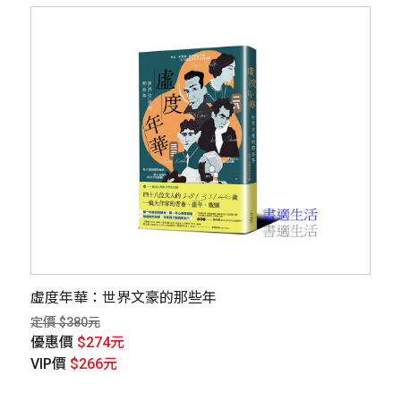
虛度年華：世界文豪的那些年
定價 $380元
優惠價
$274元
VIP價
$266元