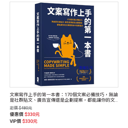
文案寫作上手的第一本書：170個文案必備技巧，無論
是社群貼文、廣告宣傳還是企劃提案，都能讓你的文
案精準命中客群需求
定價 $480元
優惠價
$330元
VIP價
$330元