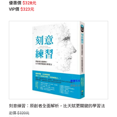
優惠價
$328元
VIP價
$323元
刻意練習：原創者全面解析，比天賦更關鍵的學習法
定價 $320元