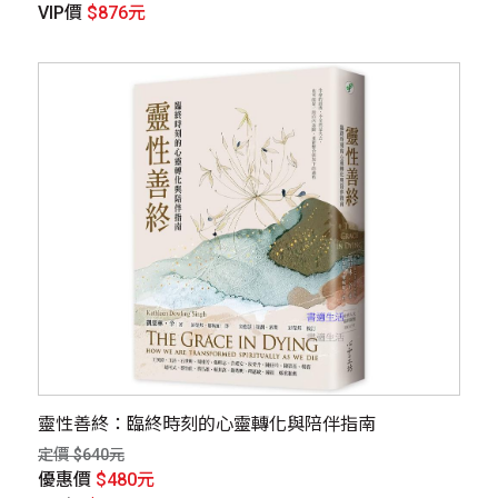
VIP價
$876元
靈性善終：臨終時刻的心靈轉化與陪伴指南
定價 $640元
優惠價
$480元