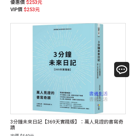
優惠價
$253元
VIP價
$253元
3分鐘未來日記【369天實踐版】：萬人見證的書寫奇
蹟