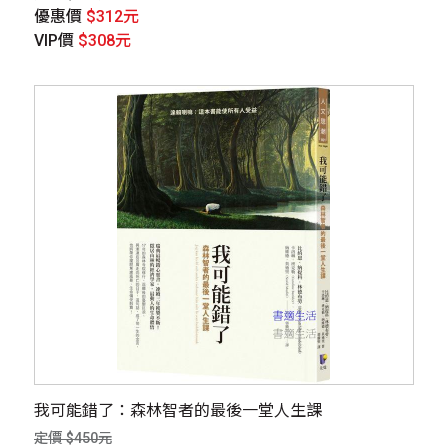
優惠價
$312元
VIP價
$308元
我可能錯了：森林智者的最後一堂人生課
定價 $450元