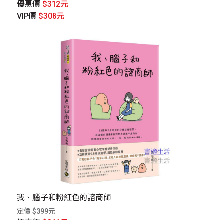
優惠價
$312元
VIP價
$308元
我、腦子和粉紅色的諮商師
定價 $399元