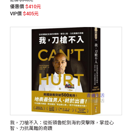
定價 $540元
優惠價
$410元
VIP價
$405元
我，刀槍不入：從街頭魯蛇到海豹突擊隊，掌控心
智、力抗萬難的奇蹟