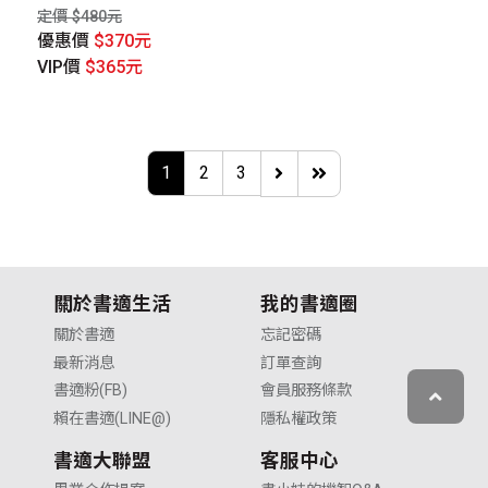
定價 $480元
優惠價
$370元
VIP價
$365元
1
2
3
關於書適生活
我的書適圈
關於書適
忘記密碼
最新消息
訂單查詢
書適粉(FB)
會員服務條款
賴在書適(LINE@)
隱私權政策
書適大聯盟
客服中心