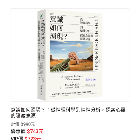
意識如何湧現？：從神經科學到精神分析，探索心靈
的隱藏泉源
定價 $990元
優惠價
$743元
VIP價
$723元