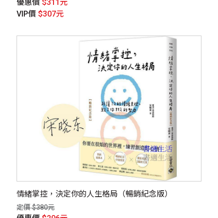
優惠價
$311元
VIP價
$307元
情緒掌控，決定你的人生格局（暢銷紀念版）
定價 $380元