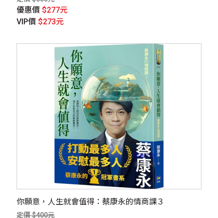
優惠價
$277元
VIP價
$273元
你願意，人生就會值得：蔡康永的情商課３
定價 $400元