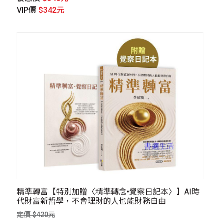
VIP價
$342元
精準轉富【特別加贈〈精準轉念•覺察日記本〉】AI時
代財富新哲學，不會理財的人也能財務自由
定價 $420元