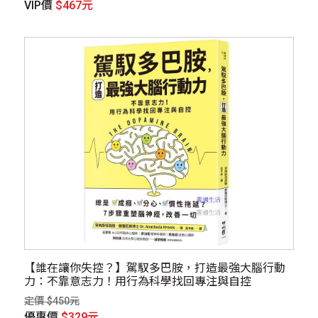
VIP價
$467元
【誰在讓你失控？】駕馭多巴胺，打造最強大腦行動
力：不靠意志力！用行為科學找回專注與自控
定價 $450元
優惠價
$329元