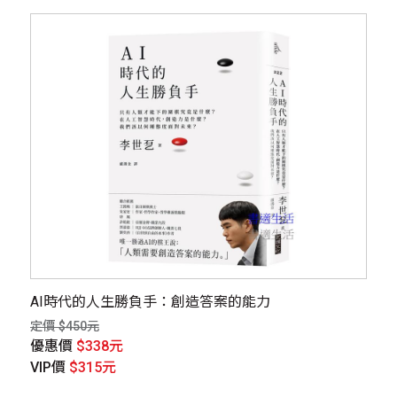
AI時代的人生勝負手：創造答案的能力
定價 $450元
優惠價
$338元
VIP價
$315元