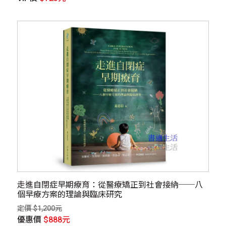
走進自閉症早期療育：從醫療矯正到社會接納──八
個早療方案的理論與臨床研究
定價 $1,200元
優惠價
$888元