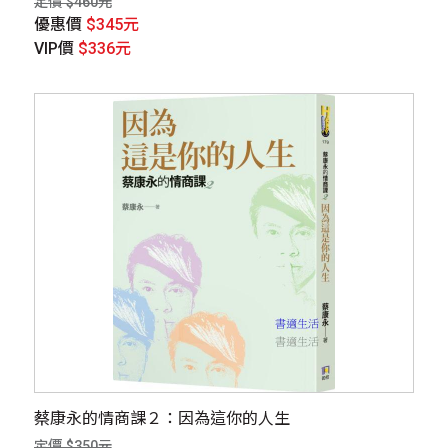
定價 $460元
優惠價
$345元
VIP價
$336元
蔡康永的情商課２：因為這你的人生
定價 $350元