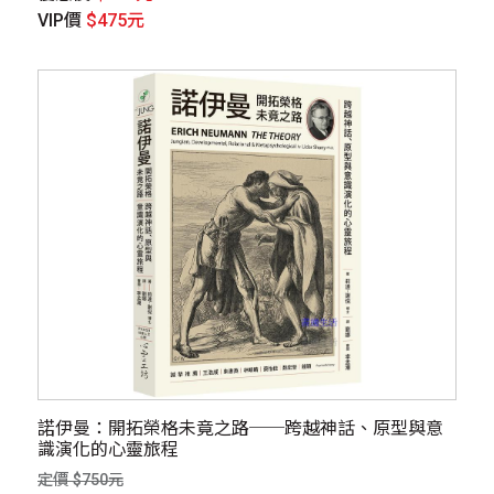
VIP價
$475元
諾伊曼：開拓榮格未竟之路──跨越神話、原型與意
識演化的心靈旅程
定價 $750元