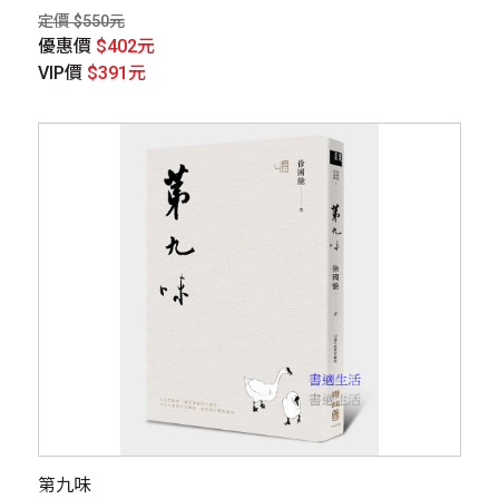
史專家考據研究，有深度沒難度的飲食文化衝擊！）
定價 $550元
優惠價
$402元
VIP價
$391元
第九味