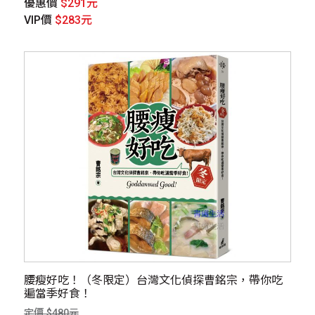
優惠價
$291元
VIP價
$283元
腰瘦好吃！（冬限定）台灣文化偵探曹銘宗，帶你吃
遍當季好食！
定價 $480元