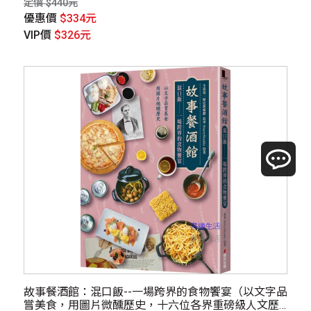
定價 $440元
優惠價
$334元
VIP價
$326元
故事餐酒館：混口飯--一場跨界的食物饗宴（以文字品
嘗美食，用圖片微醺歷史，十六位各界重磅級人文歷