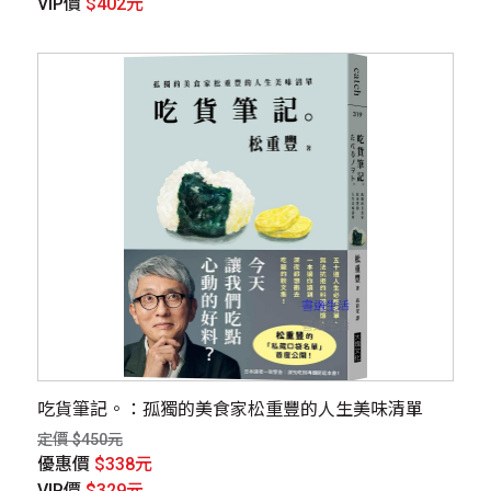
VIP價
$402元
吃貨筆記。：孤獨的美食家松重豐的人生美味清單
定價 $450元
優惠價
$338元
VIP價
$329元