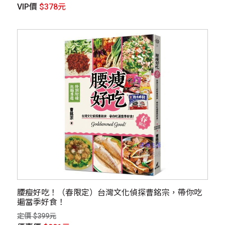
VIP價
$378元
腰瘦好吃！（春限定）台灣文化偵探曹銘宗，帶你吃
遍當季好食！
定價 $399元