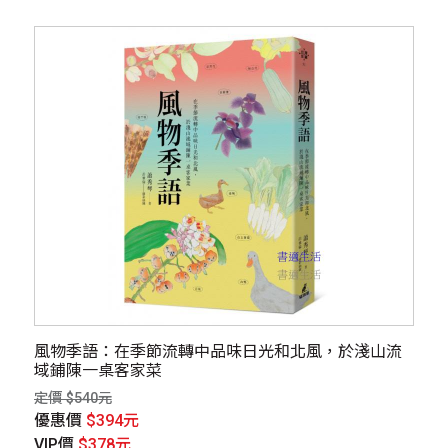
風物季語：在季節流轉中品味日光和北風，於淺山流
域鋪陳一桌客家菜
定價 $540元
優惠價
$394元
VIP價
$378元