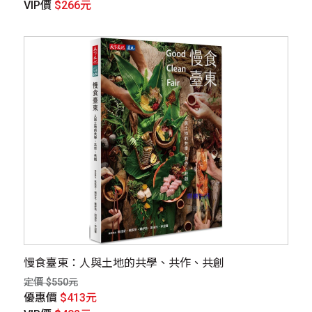
VIP價
$266元
慢食臺東：人與土地的共學、共作、共創
定價 $550元
優惠價
$413元