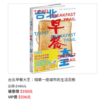
台北早餐大王：咀嚼一座城市的生活百態
定價 $480元
優惠價
$350元
VIP價
$336元