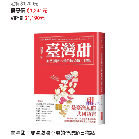
定價 $1,700元
優惠價
$1,241元
VIP價
$1,190元
臺灣甜：那些滋潤心靈的傳統節日糕點