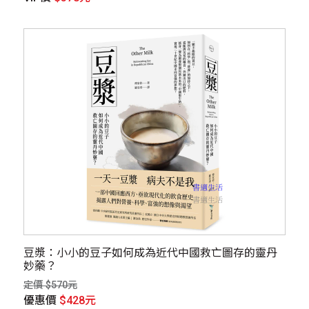
豆漿：小小的豆子如何成為近代中國救亡圖存的靈丹
妙藥？
定價 $570元
優惠價
$428元