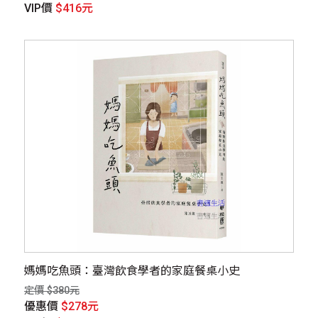
VIP價
$416元
媽媽吃魚頭：臺灣飲食學者的家庭餐桌小史
定價 $380元
優惠價
$278元