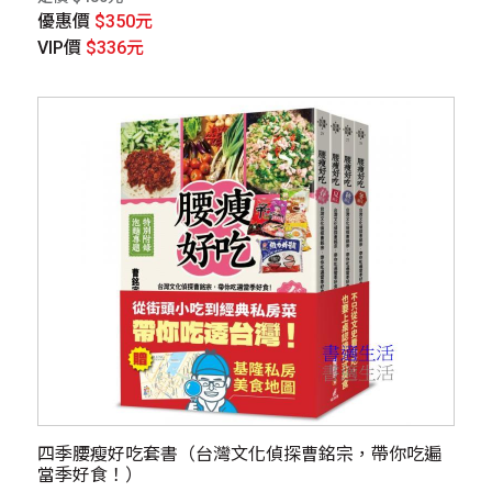
優惠價
$350元
VIP價
$336元
四季腰瘦好吃套書（台灣文化偵探曹銘宗，帶你吃遍
當季好食！）