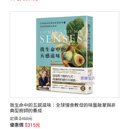
我生命中的五感滋味：全球慢食教母的味蕾啟蒙與非
典型廚師的養成
定價 $450元
優惠價
$315元