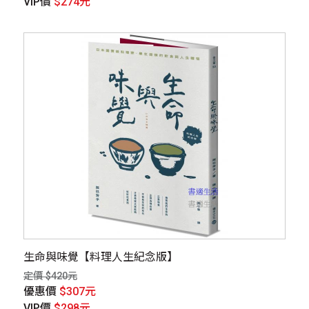
VIP價
$274元
生命與味覺【料理人生紀念版】
定價 $420元
優惠價
$307元
VIP價
$298元