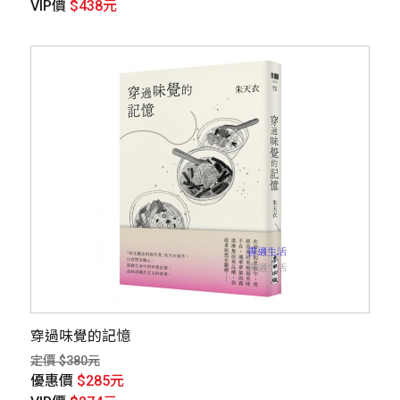
VIP價
$438元
穿過味覺的記憶
定價 $380元
優惠價
$285元