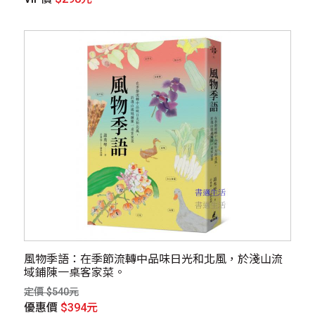
風物季語：在季節流轉中品味日光和北風，於淺山流
域鋪陳一桌客家菜。
定價 $540元
優惠價
$394元