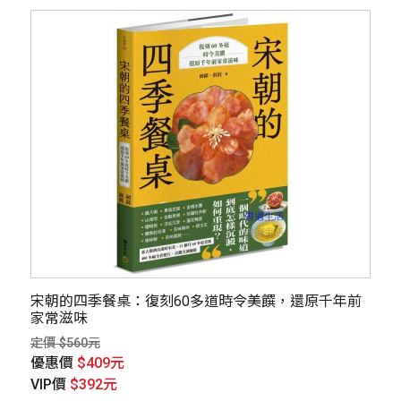
宋朝的四季餐桌：復刻60多道時令美饌，還原千年前
家常滋味
定價 $560元
優惠價
$409元
VIP價
$392元