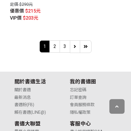
定價 $290元
優惠價
$215元
VIP價
$203元
1
2
3
關於書適生活
我的書適圈
關於書適
忘記密碼
最新消息
訂單查詢
書適粉(FB)
會員服務條款
賴在書適(LINE@)
隱私權政策
書適大聯盟
客服中心