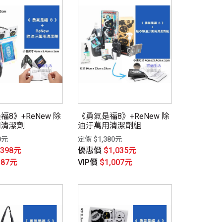
8》+ReNew 除
《勇氣是福8》+ReNew 除
用清潔劑
油汙萬用清潔劑組
0元
定價 $1,380元
$398元
優惠價
$1,035元
387元
VIP價
$1,007元