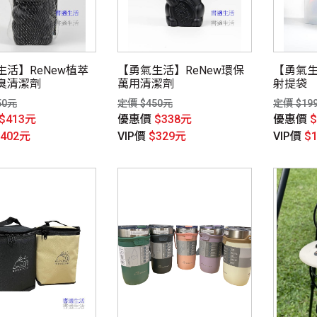
生活】ReNew植萃
【勇氣生活】ReNew環保
【勇氣
臭清潔劑
萬用清潔劑
射提袋
50元
定價 $450元
定價 $19
$413元
優惠價
$338元
優惠價
$402元
VIP價
$329元
VIP價
$