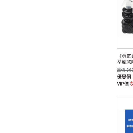
《勇氣是
萃寵物
定價 $6
優惠價
VIP價