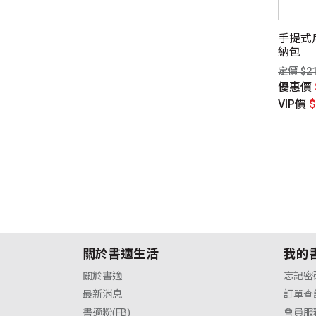
手提式
納包
定價 $2
優惠價
VIP價
關於書適生活
我的
關於書適
忘記密
最新消息
訂單查
書適粉(FB)
會員服