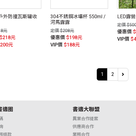
戶外防撞瓦斯罐收
304不銹鋼冰壩杯 550ml /
LED露
河馬露露
定價 $50
18元
定價 $208元
優惠價
$218元
優惠價
$198元
VIP價
$
$200元
VIP價
$188元
1
2
書適圈
書適大聯盟
碼
異業合作提案
詢
供應商合作
務條款
業務合作