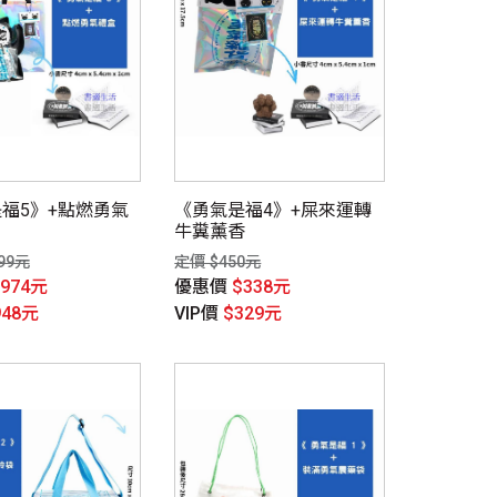
福5》+點燃勇氣
《勇氣是福4》+屎來運轉
牛糞薰香
99元
定價 $450元
$974元
優惠價
$338元
948元
VIP價
$329元