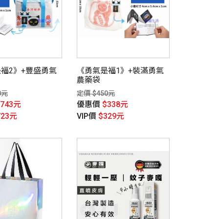
福2》+豐盛勇氣
《勇氣是福1》+裝滿勇氣
農藥袋
0元
定價 $450元
$743元
優惠價
$338元
723元
VIP價
$329元