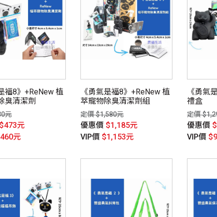
福8》+ReNew 植
《勇氣是福8》+ReNew 植
《勇氣是
除臭清潔劑
萃寵物除臭清潔劑組
禮盒
30元
定價 $1,580元
定價 $1,2
$473元
優惠價
$1,185元
優惠價
$460元
VIP價
$1,153元
VIP價
$