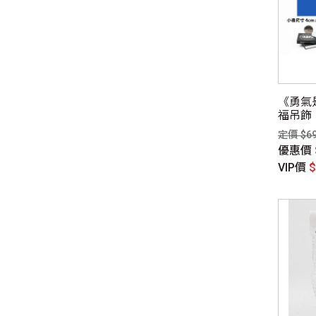
《勇氣
福吊飾
定價 $6
優惠價
VIP價