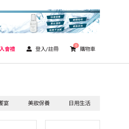
0
P入會禮
登入/註冊
購物車
饗宴
美妝保養
日用生活