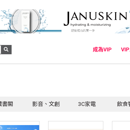
成為VIP
VI
藏書閣
影音、文創
3C家電
飲食