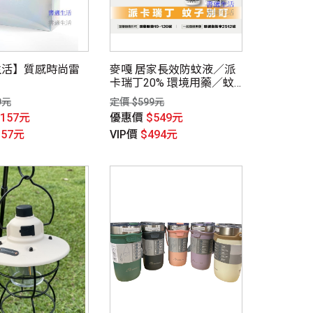
生活】質感時尚雷
麥嘎 居家長效防蚊液／派
卡瑞丁20% 環境用藥／蚊
子、小黑蚊強效防蚊
9元
定價 $599元
$157元
優惠價
$549元
157元
VIP價
$494元