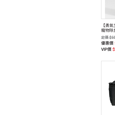
【勇氣
寵物除
定價 $5
優惠價
VIP價