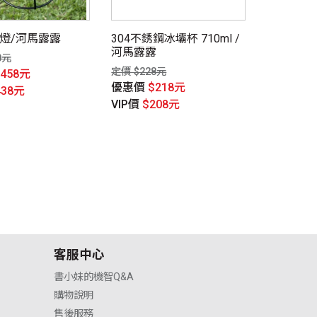
營燈/河馬露露
304不銹鋼冰壩杯 710ml /
河馬露露
0元
定價 $228元
$458元
優惠價
$218元
438元
VIP價
$208元
客服中心
書小妹的機智Q&A
購物說明
售後服務