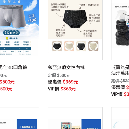
男仕3D四角褲
薇亞無痕女性內褲
《勇氣是福
油汙萬
00元
定價 $500元
定價 $53
$500元
優惠價
$369元
優惠價
$500元
VIP價
$369元
VIP價
$