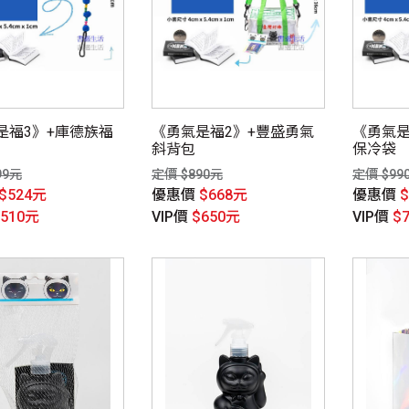
是福3》+庫德族福
《勇氣是福2》+豐盛勇氣
《勇氣是
斜背包
保冷袋
99元
定價 $890元
定價 $99
$524元
優惠價
$668元
優惠價
$510元
VIP價
$650元
VIP價
$