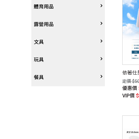
日用生活
體育用品
高爾夫
露營用品
露營用品
文具
文具
玩具
依著仕
玩具
餐具
定價 $5
優惠價
餐具
VIP價