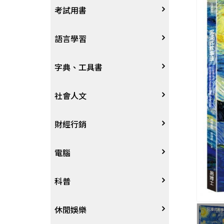
宗教
考試用書
星象星座命理
四技二專大學
語言學習
國考、檢定
英語/美語
字典、工具書
留學考試
日語
字辭典
社會人文
學習法/考試方法
韓語
百科、圖鑑
社會學、人文思想
財經行銷
國中小參考書
歐語
地圖集
法律
行銷廣告
電腦
東南亞語
其他工具書
政治
談判溝通
軟體
科普
閩南語/台語
軍事
電子商務&趨勢
硬體
大自然動植物
休閒娛樂