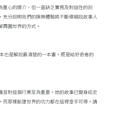
為重心的媒介，但一直缺乏實務及對話性的剖
，充分說明我們的娛樂體驗將不斷模糊說故事人
解周圍世界的方式。
一本也是解說最清楚的一本書。既是給好奇者的
聲音對這個行業至為重要。她的故事已變身成史
。而那樣創建世界的功力都在這裡垂手可得。請