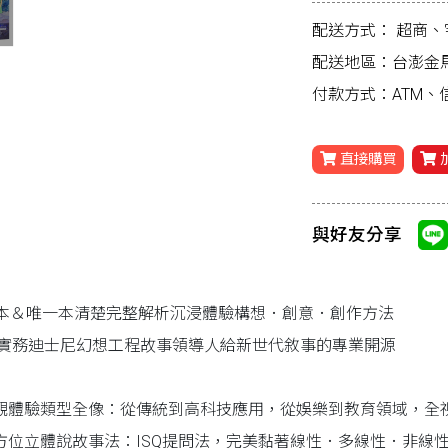
配送方式：
超商、
配送地區：台澎金
付款方式：ATM
直接購買
與好友分享
本＆唯一本清楚完整解析沉浸體驗構想．創意．創作方法
年實務迪士尼幻想工程故事領導人給新世代敘事的專業開源
統觀體驗類型全像：從傳統到高科技應用，從娛樂到教育領域，全
全方位立體說故事法：ISQ提問法，完美黏著線性．多線性．非線