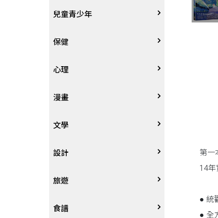
其他語言
哲學
生涯規劃
技能檢定
天文地理
體育運動
兒童青少年
中文
歷史地理
經營管理、成功學
電玩攻略
物理化學
音樂、樂譜
0~3歲
保健
歷史人物傳記
商學、經濟學
其他
科普
繪畫/書法
4~8歲
家庭、親子
心理
兩岸國際
投資理財
數學
攝影
8~12歲
疾病養生
心理學
漫畫
人物傳記
航空
電影
12~18歲
醫療人文
勵志成長
漫畫
文學
第一
職場工作術
棋藝桌遊
遊戲書
人際關係
圖文繪本
中文文學
設計
14
寵物
英語書
生老病死
限制級漫畫
中文詩詞
藝術設計
旅遊
● 
時尚、瘦身、芳療
教育教養
武俠小說
居家佈置
台灣
食譜
● 