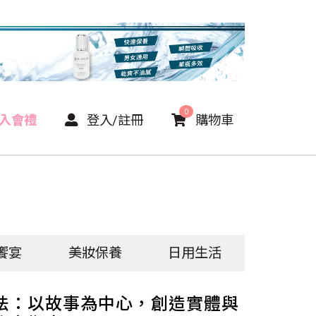
0
P入會禮
登入/註冊
購物車
饗宴
美妝保養
日用生活
法：以故事為中心，創造實體與