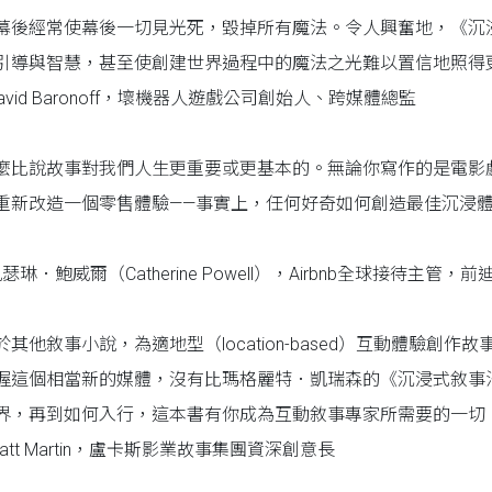
幕後經常使幕後一切見光死，毀掉所有魔法。令人興奮地，《沉
引導與智慧，甚至使創建世界過程中的魔法之光難以置信地照得
avid Baronoff，壞機器人遊戲公司創始人、跨媒體總監
麼比說故事對我們人生更重要或更基本的。無論你寫作的是電影
重新改造一個零售體驗——事實上，任何好奇如何創造最佳沉浸
瑟琳．鮑威爾（Catherine Powell），Airbnb全球接待主管
於其他敘事小說，為適地型（location-based）互動體驗
握這個相當新的媒體，沒有比瑪格麗特．凱瑞森的《沉浸式敘事
界，再到如何入行，這本書有你成為互動敘事專家所需要的一切
att Martin，盧卡斯影業故事集團資深創意長