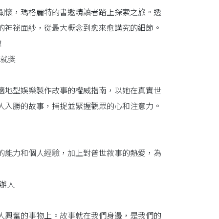
關懷，瑪格麗特的書邀請讀者踏上探索之旅。透
的神祕面紗，從最大概念到愈來愈講究的細節。
！
成就獎
適地型娛樂製作故事的權威指南，以她在真實世
人入勝的故事，捕捉並緊握觀眾的心和注意力。
的能力和個人經驗，加上對普世敘事的熱愛，為
同創辦人
人興奮的事物上。故事就在我們身邊，是我們的