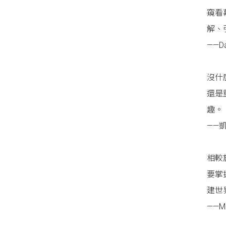
窺看
解、
——D
沒什
還是
趣。
——凱
相較
要掌
建世
——M