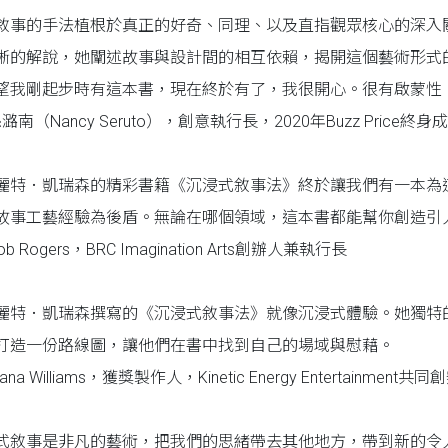
敘事的手法植根於真正的好奇、同理、以及直指觀眾核心的深入
晰的解說，她闡述故事與設計間的相互依賴，揭開這個藝術形式
望我剛起步時有這本書，現在終於有了，我很開心。很有啟蒙性
潞南（Nancy Seruto），創意執行長，2020年Buzz Price終身
麗特．凱瑞森的精彩書籍《沉浸式敘事法》終於讓我們有一本為
故事工藝經驗為後盾。無論在哪個領域，這本書都能幫你創造引
ob Rogers，BRC Imagination Arts創辦人兼執行長
麗特．凱瑞森撰寫的《沉浸式敘事法》就像沉浸式體驗。她獨特
打造一份路線圖，讓他們在書中找到自己的場域與慰藉。
ana Williams，獲獎製作人，Kinetic Energy Entertainment共
式敘事是非凡的藝術，把我們的思緒帶去其他地方，帶到新的令