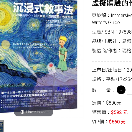
虛擬體驗的
東坡解：Immersive Sto
Writer's Guide
型號/ISBN：97898
品牌/出版社：易博
製造商/作者：瑪格麗特
上市日/出版日：2024
規格：平裝/17x23c
數 量：
定價：$800元
Hover to zoom
特惠價：
$592 元
VIP價：
$560 元