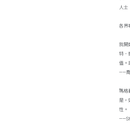
人士
同性、限制級小說
各界
愛情小說
我開
特．
值。
——
瑪格
是，
性。
——S