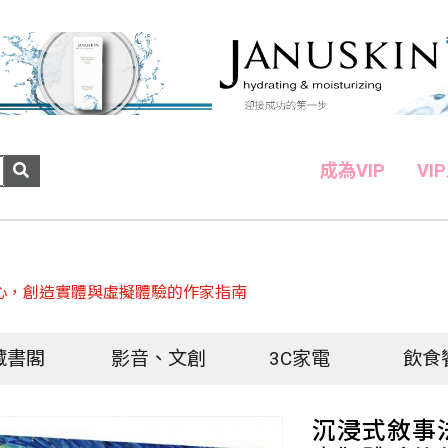
成為VIP
VI
心，創造實體與虛擬體驗的作家指南
藏書閣
影音、文創
3C家電
飲食
沉浸式敘事