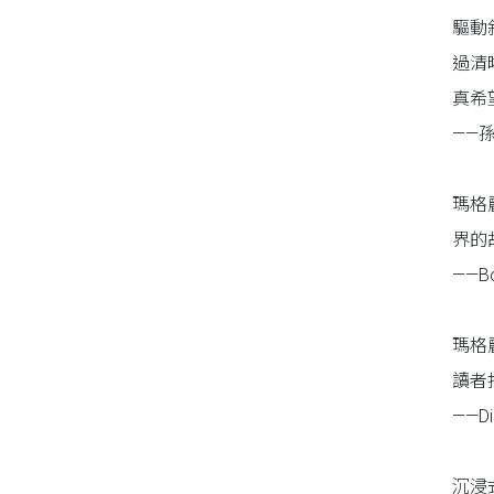
驅動
過清
真希
——孫
瑪格
界的
——B
瑪格
讀者
——Di
沉浸