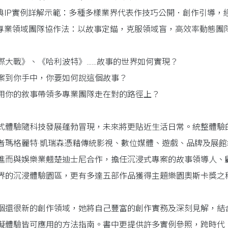
經典IP實例詳解示範：多種多樣業界代表作技巧公開．創作引導，
多專業領域團隊協作法：以故事定錨，克服領域盲，高效率動態團
際大戰》、《哈利波特》……故事的世界如何實現？
案到你手中，你要如何說這個故事？
用你的敘事帶領多專業團隊走在對的路徑上？
式體驗隨科技發展蓬勃冒現，未來將更貼近生活日常。統整體驗
者瑪格麗特·凱瑞森憑藉傳統影視、數位媒體、遊戲、品牌及展
進而與娛樂業翹楚迪士尼合作，擔任沉浸式專案的故事領導人、
界的沉浸體驗園區，更有多達五部作品獲得主題樂園奧斯卡獎之稱
個還很新的創作領域，她將自己豐富的創作實務及深刻見解，結
擬體驗皆可應用的方法指南。書中更提供許多實例參照，跨時代