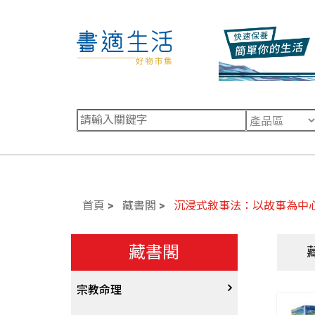
首頁
藏書閣
沉浸式敘事法：以故事為中
藏書閣
宗教命理