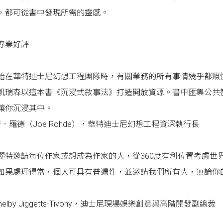
，都可從書中發現所需的靈感。
專業好評
始在華特迪士尼幻想工程團隊時，有關業務的所有事情幾乎都照
凱瑞森以這本書《沉浸式敘事法》打造開放資源。書中匯集公共
讓你沉浸其中。
喬．羅德（Joe Rohde），華特迪士尼幻想工程資深執行長
麗特邀請每位作家或想成為作家的人，從360度有利位置考慮世
如果處理得當，個人可具有普遍性，並邀請我們所有人，無論你
helby Jiggetts-Tivony，迪士尼現場娛樂創意與高階開發副總裁