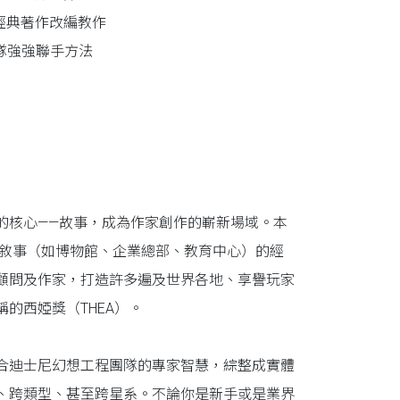
經典著作改編教作
隊強強聯手方法
的核心——故事，成為作家創作的嶄新場域。本
館敘事（如博物館、企業總部、教育中心）的經
顧問及作家，打造許多遍及世界各地、享譽玩家
的西婭獎（THEA）。
合迪士尼幻想工程團隊的專家智慧，綜整成實體
、跨類型、甚至跨星系。不論你是新手或是業界