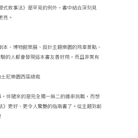
浸式敘事法》是罕見的例外，書中結合深刻見
更亮。
劇本、博物館策展、設計主題樂園的飛車景點、
體驗的人都會發現這本書友善好用，而且非常有
，前迪士尼樂園西區總裁
創作故事，伴隨來的是完全獨一無二的連串挑戰，而想
法》更好、更令人驚艷的指南書了。從主題到創
！