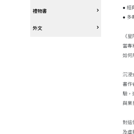
● 
戲劇、舞蹈
奇幻恐佈小說
建築工藝
中港澳
中式
禮物書
● 
動腦解謎
推理小說
園藝
日韓
西式
外文
《星
性愛指南、寫真
歷史小說
手工藝、DIY
東南亞
烘焙西點
外文-醫療保健
當專
如何
寫實、報導文學
歐美紐澳
餐飲指南
沉浸
翻譯文學
世界其他
不分類食譜
書作
驗，
旅遊文學
飲品
與業
飲食文學
對這
寫作、字詞
及虛