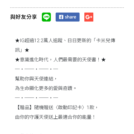
與好友分享
★IG超過12.2萬人追蹤、日日更新的「卡米兒傳
訊」★
★意識進化時代，人們最需要的天使書！★
─‧──‧──‧─
幫助你與天使連結，
為生命顯化更多的愛與奇蹟。
─‧──‧──‧─
【贈品】隨機贈送〈啟動印記卡〉1款，
由你的守護天使送上最適合你的能量！