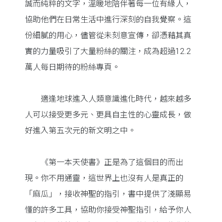
誠而純粹的文字，溫暖地陪伴著每一位有緣人，
協助他們在日常生活中進行深刻的自我覺察。這
份細膩的用心，儘管從未刻意宣傳，卻憑藉其真
實的力量吸引了大量粉絲的關注，成為超過12.2
萬人每日期待的粉絲專頁。
適逢地球進入人類意識進化時代，越來越多
人可以接受更多元、更具自主性的心靈成長，做
好進入第五次元的新文明之中。
《第一本天使書》正是為了這個目的而出
現。你不用通靈，這世界上也沒有人是真正的
「麻瓜」，接收神聖的指引，書中提供了淺顯易
懂的許多工具，協助你接受神聖指引，給予你人