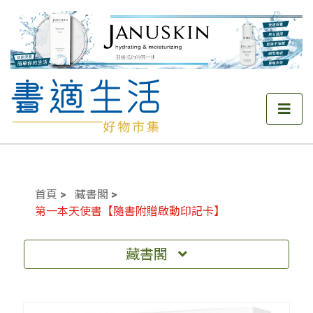
首頁
藏書閣
第一本天使書【隨書附贈啟動印記卡】
藏書閣