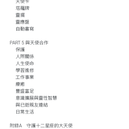
天使卡
塔羅牌
靈擺
靈應盤
自動書寫
PART 5 與天使合作
保護
人際關係
人生使命
學習進修
工作事業
療癒
豐盛富足
意識擴展與靈性智慧
與已逝親友連結
日常生活
附錄A 守護十二星座的大天使