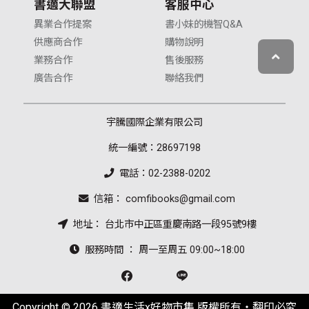
書適大聯盟
客服中心
異業合作提案
書小妹的機智Q&A
供應商合作
購物說明
業務合作
售後服務
廣告合作
聯絡我們
宇騰國際企業有限公司
統一編號：28697198
電話：02-2388-0202
信箱： comfibooks@gmail.com
地址： 台北市中正區重慶南路一段95號9樓
服務時間 ： 周一至周五 09:00~18:00
Copyright © 2026 書適生活x好物市集 版權所有‧翻印必究