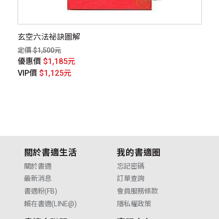
之四
玄空六法祕訣圖解
新
定價 $1,500元
定價
優惠價
$1,185元
優
VIP價
$1,125元
V
關於書適生活
我的書適圈
關於書適
忘記密碼
最新消息
訂單查詢
書適粉(FB)
會員服務條款
賴在書適(LINE@)
隱私權政策