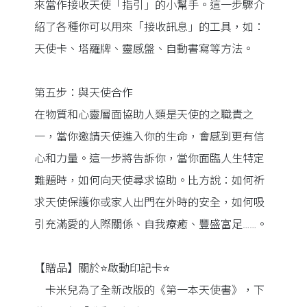
來當作接收天使「指引」的小幫手。這一步驟介
紹了各種你可以用來「接收訊息」的工具，如：
天使卡、塔羅牌、靈感盤、自動書寫等方法。
第五步：與天使合作
在物質和心靈層面協助人類是天使的之職責之
一，當你邀請天使進入你的生命，會感到更有信
心和力量。這一步將告訴你，當你面臨人生特定
難題時，如何向天使尋求協助。比方說：如何祈
求天使保護你或家人出門在外時的安全，如何吸
引充滿愛的人際關係、自我療癒、豐盛富足……。
【贈品】關於⭐啟動印記卡⭐
卡米兒為了全新改版的《第一本天使書》，下