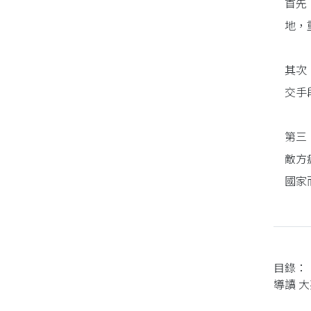
首先
地，
同性、限制級小說
其次
愛情小說
交手
第三
敵方
國家
目錄：
導讀 