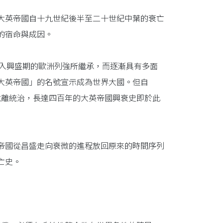
大英帝國自十九世紀後半至二十世紀中葉的衰亡
的宿命與成因。
由邁入興盛期的歐洲列強所繼承，而逐漸具有多面
大英帝國」的名號宣示成為世界大國。但自
連脫離統治，長達四百年的大英帝國興衰史即於此
帝國從昌盛走向衰微的進程放回原來的時間序列
亡史。