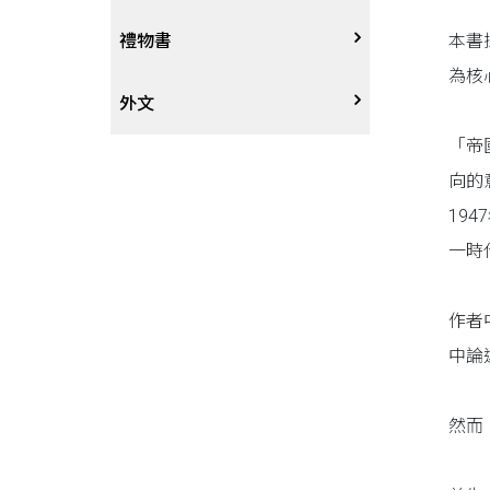
戲劇、舞蹈
奇幻恐佈小說
建築工藝
中港澳
中式
本書
禮物書
為核
動腦解謎
推理小說
園藝
日韓
西式
外文
「帝
性愛指南、寫真
歷史小說
手工藝、DIY
東南亞
烘焙西點
外文-醫療保健
向的
19
寫實、報導文學
歐美紐澳
餐飲指南
一時
翻譯文學
世界其他
不分類食譜
作者
旅遊文學
飲品
中論
飲食文學
然而
寫作、字詞