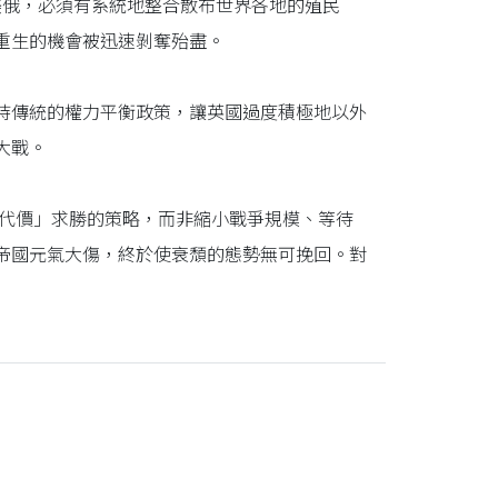
衡美俄，必須有系統地整合散布世界各地的殖民
重生的機會被迅速剝奪殆盡。
持傳統的權力平衡政策，讓英國過度積極地以外
大戰。
何代價」求勝的策略，而非縮小戰爭規模、等待
帝國元氣大傷，終於使衰頹的態勢無可挽回。對