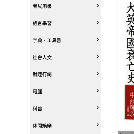
宗教
考試用書
星象星座命理
四技二專大學
語言學習
國考、檢定
英語/美語
字典、工具書
留學考試
日語
字辭典
社會人文
學習法/考試方法
韓語
百科、圖鑑
社會學、人文思想
財經行銷
國中小參考書
歐語
地圖集
法律
行銷廣告
電腦
東南亞語
其他工具書
政治
談判溝通
軟體
科普
閩南語/台語
軍事
電子商務&趨勢
硬體
大自然動植物
休閒娛樂