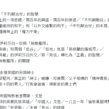
 「不列顛治世」的智慧
上的一項奇蹟╱兩百年的興盛，兩百年的衰退╱「不列顛戰役」
量維持的和平」和「以外交維繫的和平」――「不列顛治世」的本質
種精神上的「權力平衡」
 伊莉莎白一世與「無敵艦隊」
高峰」和兩個「低谷」╱「低地」就是「英格蘭的護城河」╱
典範」的伊莉莎白外交╱將「背信」轉化為「正義」的智慧╱
無敵艦隊」的關鍵
 支撐英國的另類紳士
卻堅持╱真正的「紳士」――威廉．坦普爾╱父子相傳的「精神貴族
易十四的男人╱打敗拿破崙、俾斯麥的勇士們
 帝國殉教者查爾斯．戈登
拜的高貴民族英雄╱「中國人」戈登╱一八五一年「倫敦萬國博
國的「折返點」╱未被「救出」的總督