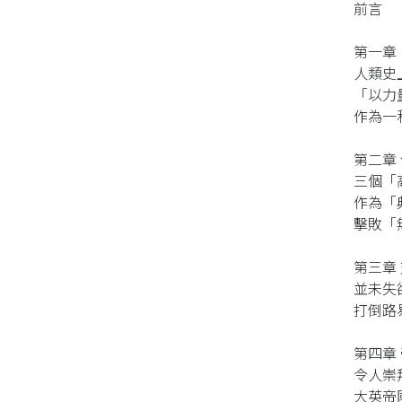
前言
第一章
人類史
「以力
作為一
第二章
三個「
作為「
擊敗「
第三章
並未失
打倒路
第四章
令人崇
大英帝