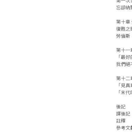
第一次
忘卻納
第十章
復甦之
勞倫斯
第十一
「最好
我們絕
第十二
「見真
「末代
後記
譯後記
註釋
參考文