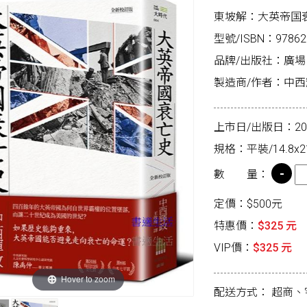
東坡解：大英帝国
型號/ISBN：97862
品牌/出版社：廣場
製造商/作者：中
上市日/出版日：2025
規格：平裝/14.8x2
數 量：
定價：$500元
特惠價：
$325 元
VIP價：
$325 元
Hover to zoom
配送方式：
超商、