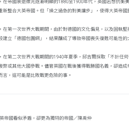
，在帝國衰退徵兆逐漸明顯的1880至1900年代，英國若想抗
重新整合大英帝國。但「操之過急的對美讓步」，使得大英帝國
，在第一次世界大戰期間，由於對德國的文化偏見，以及固執堅
段建立「德國包圍網」，結果釀成了導致帝國喪失復甦可能性的
，在第二次世界大戰期間的1940年夏季，邱吉爾採取「不計任
疲弊或其他大國參戰。儘管英國在戰後獲得戰勝國名義，卻造成
而言，這可能是比敗戰更危險的事。
大英帝國――看似矛盾，卻更為獨特的帝國／陳禹仲