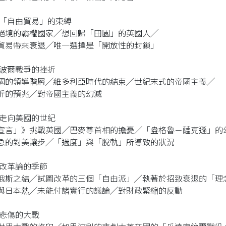
 「自由貿易」的束縛
絕境的霸權國家╱想回歸「田園」的英國人╱
貿易帶來衰退╱唯一選擇是「開放性的封鎖」
 波爾戰爭的挫折
國的領導階層╱維多利亞時代的結束╱世紀末式的帝國主義╱
折的預兆╱對帝國主義的幻滅
 走向美國的世紀
宣言」》挑戰英國╱巴麥尊首相的擔憂╱「盎格魯－薩克遜」的
急的對美讓步╱「過度」與「脫軌」所導致的狀況
 改革論的季節
俄斯之結╱試圖改革的三個「自由派」╱執著於招致衰退的「理
與日本熱╱未能付諸實行的議論╱對財政緊縮的反動
 悲傷的大戰