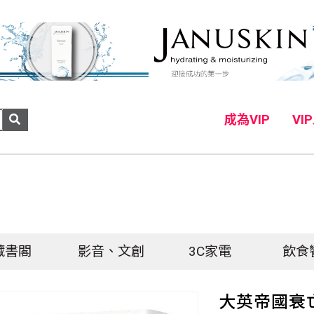
成為VIP
VI
）
藏書閣
影音、文創
3C家電
飲食
大英帝國衰