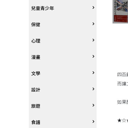
其他語言
哲學
生涯規劃
技能檢定
天文地理
體育運動
兒童青少年
中文
歷史地理
經營管理、成功學
電玩攻略
物理化學
音樂、樂譜
0~3歲
保健
歷史人物傳記
商學、經濟學
其他
科普
繪畫/書法
4~8歲
家庭、親子
心理
兩岸國際
投資理財
數學
攝影
8~12歲
疾病養生
心理學
漫畫
人物傳記
航空
電影
12~18歲
醫療人文
勵志成長
漫畫
文學
四百
而讓
職場工作術
棋藝桌遊
遊戲書
人際關係
圖文繪本
中文文學
設計
如果
寵物
英語書
生老病死
限制級漫畫
中文詩詞
藝術設計
旅遊
★☆
時尚、瘦身、芳療
教育教養
武俠小說
居家佈置
台灣
食譜