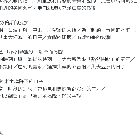
世界大戰的烙印╱加里波利的悲劇――大英帝國的「瓜達康納爾戰役
爾遜的英國海軍╱走向幻滅與充滿亡靈的戰後
 勞倫斯的反抗
鑰――「石油」與「中東」╱聖誕節大禮╱為了封鎖「帝國的本能」
「重大幻滅」的日子╱覺醒的印度╱區域紛爭的波瀾
章 「不列顛戰役」到全面停戰
的時刻」與「最後的時刻」╱大戰所帶來「豁然開朗」的氣氛╱
不投降╱虛幻的贏家╱選擇失誤的邱吉爾╱失去亞洲的日子
章 米字旗降下的日子
章」時刻的到來╱連鯡魚和馬鈴薯都沒有的生活╱
印度總督」蒙巴頓╱永遠降下的米字旗
獻