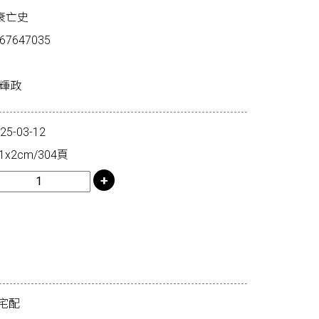
衰亡史
67647035
西輝政
-03-12
1x2cm/304頁
宅配