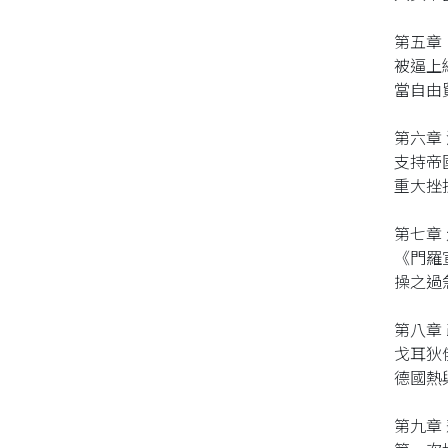
第五章
被逼上
當自由
第六章
支持帝
重大挫
第七章
《門羅
操之過
第八章
戈耳狄
德國熱
第九章