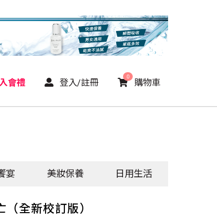
0
P入會禮
登入/註冊
購物車
饗宴
美妝保養
日用生活
亡（全新校訂版）