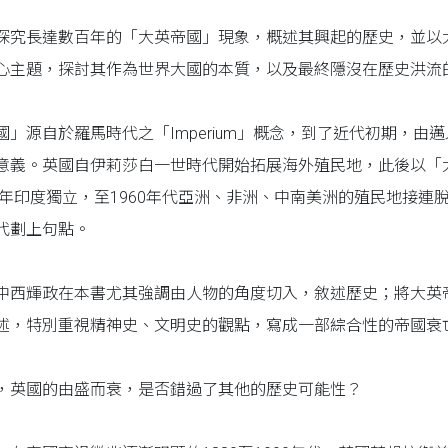
探究長達數百年的「大英帝國」現象，概述其興起的歷史，並以
心主題，探討其作為世界大國的本質，以及最終隱沒在歷史洪流
國」源自於羅馬時代之「Imperium」概念，到了近代初期，
意義。英國自伊莉莎白一世時代開始拓展海外殖民地，此後以「
47年印度獨立，至1960年代亞洲、非洲、中南美洲的殖民地接
代劃上句點。
中西輝政在本書尤其強調由人物的角度切入，敘述歷史；將大英
述，特別重視精神史、文明史的觀點，寫成一部綜合性的帝國衰
，英國的由盛而衰，是否錯過了其他的歷史可能性？