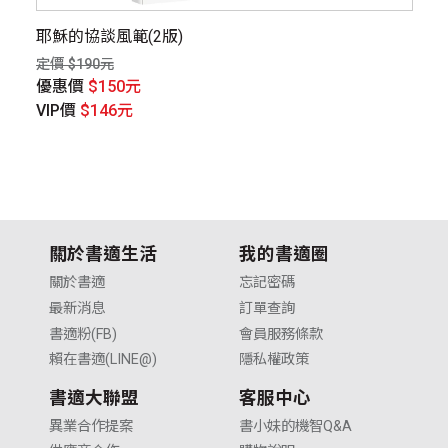
耶穌的協談風範(2版)
念
定價 $190元
定價
優惠價
$150元
優
VIP價
$146元
V
關於書適生活
我的書適圈
關於書適
忘記密碼
最新消息
訂單查詢
書適粉(FB)
會員服務條款
賴在書適(LINE@)
隱私權政策
書適大聯盟
客服中心
異業合作提案
書小妹的機智Q&A