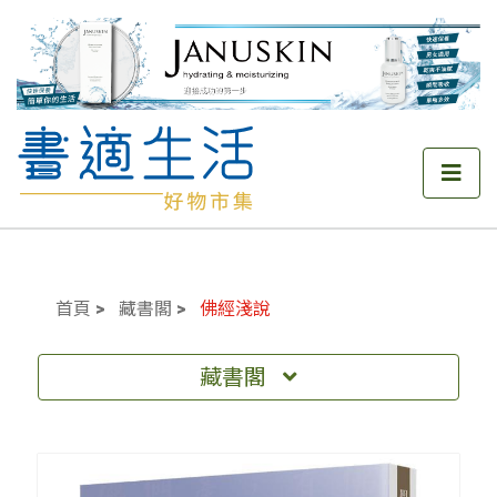
首頁
藏書閣
佛經淺說
藏書閣