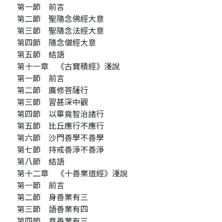
第一節 前言
第二節 聖隨念佛經大意
第三節 聖隨念法經大意
第四節 隨念僧經大意
第五節 結語
第十一章 《古寶積經》淺說
第一節 前言
第二節 廣修菩薩行
第三節 習甚深中觀
第四節 以畢竟智治諸行
第五節 比丘應行不應行
第六節 沙門善學不善學
第七節 持戒善淨不善淨
第八節 結語
第十二章 《十善業道經》淺說
第一節 前言
第二節 身善業有三
第三節 語善業有四
第四節 意善業有三