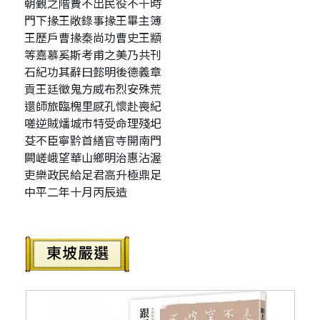
朝覲之階費不出民役不干時
門下掾王敞錄事掾王畢主簿
王歷戶曹掾秦尚功曹史王顓
等嘉慕奚斯考甫之美乃共刊
石紀功其辭曰懿明後德義章
貢王廷徵鬼方威布烈安殊荒
還師旅臨槐里感孔懷赴喪紀
嗟逆賊燔城市特受命理殘圯
芟不臣寧黔首繕官寺開南門
闕嵯峨望華山鄉明治惠沾渥
吏樂政民給足君高升極鼎足
中平二年十月丙辰造