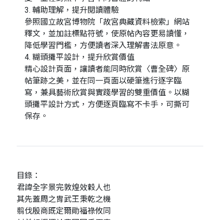
3. 輔助理解，提升閱讀體驗
參照國立故宮博物院「故宮典藏資料檢索」網站
釋文，並加註標點符號，使原帖內容更易讀懂，
降低學習門檻，方便讀者深入理解書法原意。
4. 糊頭攤平設計，提升欣賞價值
精心設計頁面，讓讀者能同時欣賞〈曹全碑〉原
帖筆跡之美，並在同一頁面以硬筆進行逐字臨
寫，兼具藝術欣賞與實踐學習的雙重價值。以糊
頭攤平設計方式，方便逐頁臨寫不卡手，可撕可
保存。
目錄：
君諱全字景完敦煌效穀人也
其先蓋周之胄武王秉乾之機
翦伐殷商既定爾勛福祿攸同