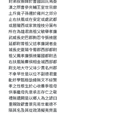
封弟叔振鐸於曹國因氏焉秦
漢之際曹參夾輔王室世宗廓
土斥竟子孫遷於雍州之郊分
止右扶風或在安定或處武都
或居隴西或家敦煌枝分葉布
所在為雄君高祖父敏舉孝廉
武威長史巴郡朐忍令張掖居
延都尉曾祖父述孝廉謁者金
城長史夏陽令蜀郡西部都尉
祖父鳳孝廉張掖屬國都尉丞
右扶風隃麋侯相金城西部都
尉北地大守父琫少貫名州郡
不幸早世是以位不副德君童
齔好學甄極毖緯無文不綜賢
孝之性根生於心收養季祖母
供事繼母先意承志存亡之敬
禮無遺闕是以鄉人為之諺曰
重親致歡曹景完易世載德不
隕其名及其從政清擬夷齊直