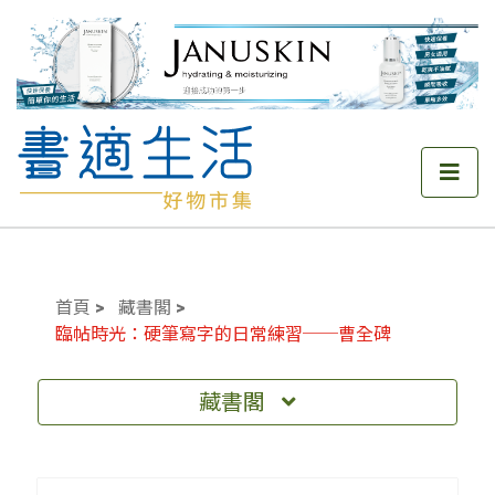
首頁
藏書閣
臨帖時光：硬筆寫字的日常練習──曹全碑
藏書閣