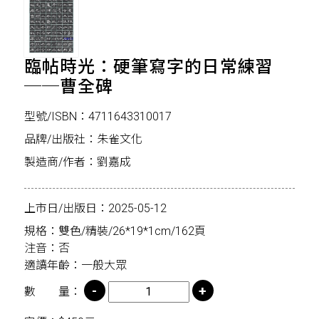
臨帖時光：硬筆寫字的日常練習
──曹全碑
型號/ISBN：4711643310017
品牌/出版社：朱雀文化
製造商/作者：劉嘉成
上市日/出版日：2025-05-12
規格：雙色/精裝/26*19*1cm/162頁
注音：否
適讀年齡：一般大眾
數 量：