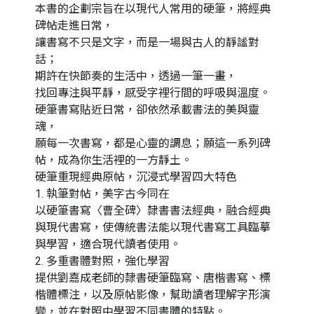
本書的企劃宗旨在以現代人常用的硬筆，將經典
碑帖走進日常，
讓書寫不只是文字，而是一場與古人的靜謐對
話；
期許在快節奏的生活中，透過一筆一畫，
找回專注與平靜，感受字裡行間的呼吸與溫度。
硬筆書寫貼近日常，卻依然承載書法的美與靈
魂，
願每一次書寫，都是心靈的調息；願這一系列碑
帖，成為你生活裡的一方靜土。
硬筆重現經典原帖，沉浸式學習四大特色
1. 執筆對帖，美字古今同在
以硬筆書寫〈曹全碑〉隸書書法經典，融合經典
與現代書寫，使傳統書法能以現代書寫工具臨摹
與學習，適合現代讀者使用。
2. 多重書體對照，強化學習
提供劉嘉成老師的隸書硬筆臨寫、唐楷書寫、標
楷體標注，以及原帖影像，幫助讀者理解字形演
變，並在對照中學習不同書體的特點。