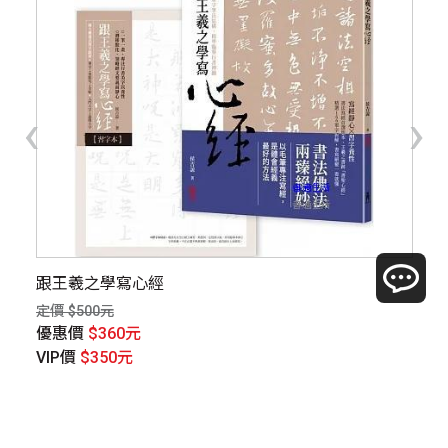
‹
›
跟王羲之學寫心經
武
定價 $500元
定價
優惠價
$360元
優
VIP價
$350元
V