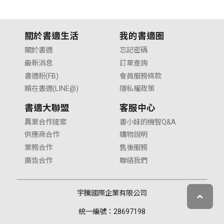
關於書適生活
我的書適圈
關於書適
忘記密碼
最新消息
訂單查詢
書適粉(FB)
會員服務條款
賴在書適(LINE@)
隱私權政策
書適大聯盟
客服中心
異業合作提案
書小妹的機智Q&A
供應商合作
購物說明
業務合作
售後服務
廣告合作
聯絡我們
宇騰國際企業有限公司
統一編號：28697198