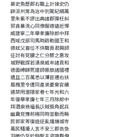
慕史魚歷郡右職上計掾史仍
辟涼州常為治中別駕紀綱萬
里朱紫不謬出典諸郡彈枉糾
邪貪暴洗心同僚服德遠近憚
威建寧二年舉孝廉除郎中拜
西域戊部司馬時疏勒國王和
德弒父篡位不供職貢君興師
征討有兗膿之仁分醪之惠攻
城野戰謀若湧泉威牟諸賁和
德面縛歸死還師振旅諸國禮
遺且二百萬悉以薄官遷右扶
風槐里令遭同產弟憂棄官續
遇禁罔潛隱家巷七年光和六
年復舉孝廉七年三月除郎中
拜酒泉祿福長訞賊張角起兵
幽冀兗豫荊楊同時並動而縣
民郭家等復造逆亂燔燒城寺
萬民騷擾人褱不安三郡告急
羽檄仍至於時聖主咨諏群僚