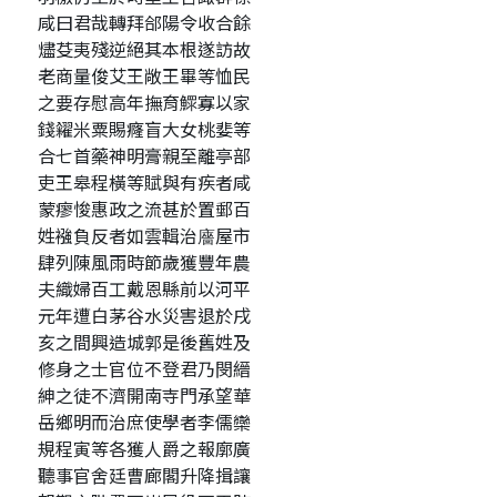
咸曰君哉轉拜郃陽令收合餘
燼芟夷殘逆絕其本根遂訪故
老商量俊艾王敞王畢等恤民
之要存慰高年撫育鰥寡以家
錢糴米粟賜癃盲大女桃婓等
合七首藥神明膏親至離亭部
吏王皋程橫等賦與有疾者咸
蒙瘳悛惠政之流甚於置郵百
姓襁負反者如雲輯治廧屋市
肆列陳風雨時節歲獲豐年農
夫織婦百工戴恩縣前以河平
元年遭白茅谷水災害退於戌
亥之間興造城郭是後舊姓及
修身之士官位不登君乃閔縉
紳之徒不濟開南寺門承望華
岳鄉明而治庶使學者李儒欒
規程寅等各獲人爵之報廓廣
聽事官舍廷曹廊閣升降揖讓