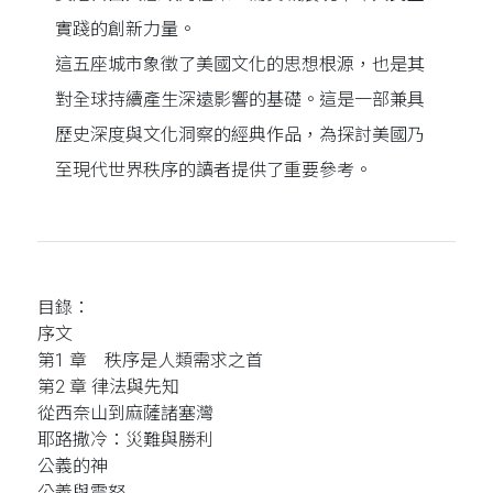
實踐的創新力量。
這五座城市象徵了美國文化的思想根源，也是其
對全球持續產生深遠影響的基礎。這是一部兼具
歷史深度與文化洞察的經典作品，為探討美國乃
至現代世界秩序的讀者提供了重要參考。
目錄：
序文
第1 章 秩序是人類需求之首
第2 章 律法與先知
從西奈山到麻薩諸塞灣
耶路撒冷：災難與勝利
公義的神
公義與震怒