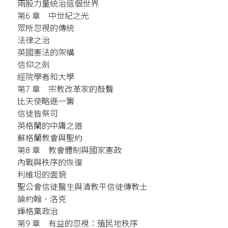
兩股力量統治這個世界
第6 章 中世紀之光
眾所忽視的傳統
法律之治
英國憲法的架構
信仰之劍
經院學者和大學
第7 章 宗教改革家的鼓聲
比天使略遜一籌
信徒皆祭司
英格蘭的中庸之道
蘇格蘭教會與聖約
第8 章 教會體制與國家憲政
內戰與秩序的恢復
利維坦的面貌
聖公會信徒醫生與清教平信徒傳教士
論約翰．洛克
輝格黨政治
第9 章 有益的忽視：殖民地秩序