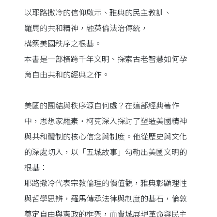
以耶路撒冷的信仰啟示、雅典的民主教訓、
羅馬的共和精神，融英倫法治傳統，
構築美國秩序之根基。
本書是一部橫跨千年文明、探索古老智慧如何孕
育自由共和的經典之作。
美國的團結與秩序源自何處？在這部經典著作
中，思想家羅素‧柯克深入探討了塑造美國精神
與共和體制的核心信念與制度。他從歷史與文化
的深處切入，以「五城故事」勾勒出美國文明的
根基：
耶路撒冷代表宗教倫理的價值觀，雅典彰顯理性
與哲學思辨，羅馬傳承法律與制度的基石，倫敦
奠定自由與憲政的框架，而費城展現革命與民主