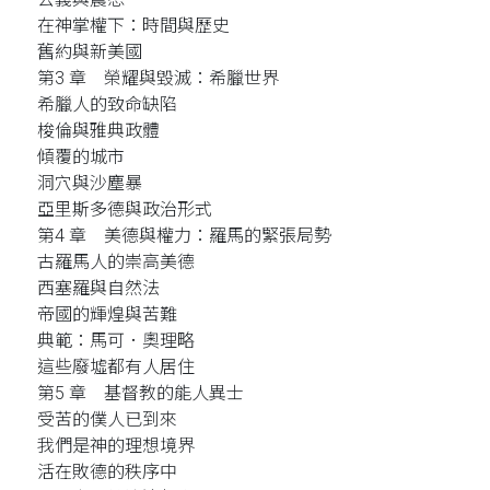
在神掌權下：時間與歷史
舊約與新美國
第3 章 榮耀與毀滅：希臘世界
希臘人的致命缺陷
梭倫與雅典政體
傾覆的城市
洞穴與沙塵暴
亞里斯多德與政治形式
第4 章 美德與權力：羅馬的緊張局勢
古羅馬人的崇高美德
西塞羅與自然法
帝國的輝煌與苦難
典範：馬可．奧理略
這些廢墟都有人居住
第5 章 基督教的能人異士
受苦的僕人已到來
我們是神的理想境界
活在敗德的秩序中