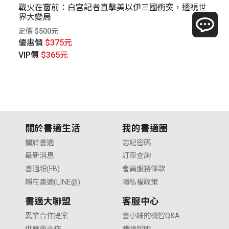
民
戰火在窗前：白宮記者直擊美以伊三國衝突，透視世
受
界大變局
定價
定價 $500元
優
優惠價
$375元
V
VIP價
$365元
關於書適生活
我的書適圈
關於書適
忘記密碼
最新消息
訂單查詢
書適粉(FB)
會員服務條款
賴在書適(LINE@)
隱私權政策
書適大聯盟
客服中心
異業合作提案
書小妹的機智Q&A