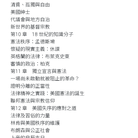
清貧、孤獨與自由
美國紳士
代議會與地方自治
新世界的基督宗教
第10 章 18 世紀的知識分子
憲法秩序：孟德斯鳩
懷疑的現實主義：休謨
英格蘭的法律：布萊克史東
審慎的政治：柏克
第11 章 獨立宣言與憲法
一場尚未啟動就被阻止的革命？
證明分離的正當性
法律精神之實踐：美國憲法的誕生
聯邦憲法與宗教信仰
第12 章 美國失序的應對之道
法律及習俗的力量
林肯與美國秩序的維護
布朗森與公正社會
上帝的良辰吉日