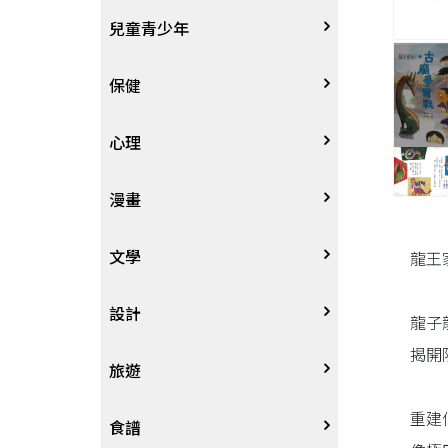
其他語言
哲學
生涯規劃
技能檢定
天文地理
體育運動
兒童青少年
中文
歷史地理
經營管理、成功學
電玩攻略
物理化學
音樂、樂譜
0~3歲
保健
歷史人物傳記
商學、經濟學
其他
科普
繪畫/書法
4~8歲
家庭、親子
心理
兩岸國際
投資理財
數學
攝影
8~12歲
疾病養生
心理學
漫畫
人物傳記
航空
電影
12~18歲
醫療人文
勵志成長
漫畫
文學
龍王
職場工作術
棋藝桌遊
遊戲書
人際關係
圖文繪本
中文文學
設計
龍子
揭開
寵物
英語書
生老病死
限制級漫畫
中文詩詞
藝術設計
旅遊
重建
時尚、瘦身、芳療
教育教養
武俠小說
居家佈置
台灣
食譜