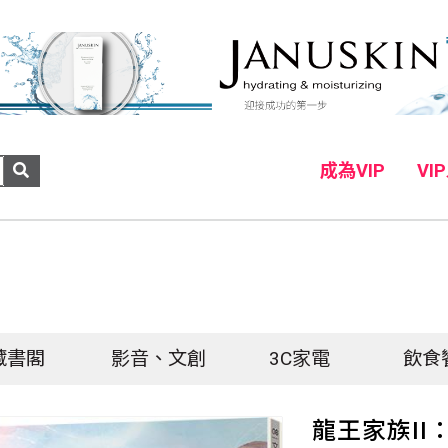
成為VIP
VI
藏書閣
影音、文創
3C家電
飲食
龍王家族II