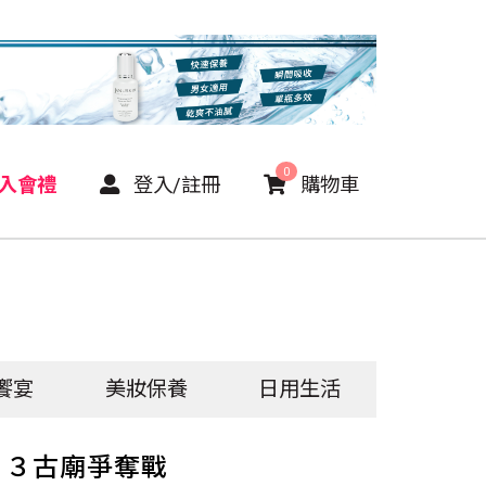
0
P入會禮
登入/註冊
購物車
饗宴
美妝保養
日用生活
：３古廟爭奪戰