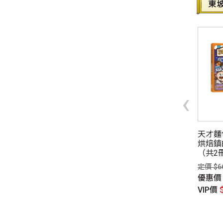
同性、限制級小說
愛情小說
‹
酷地理8：驚奇險峻的
入冬前的楓葉信
天才麵
(2022新版)
烘焙鎮
定價 $350元
（共2
$300元
優惠價
$263元
定價 $6
惠價
$225元
VIP價
$245元
優惠
P價
$219元
VIP價