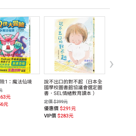
›
冒險1：魔法仙境
說不出口的對不起（日本全
比姆 巴姆 
國學校圖書館協議會選定圖
元
定價 $400元
書．SEL情緒教育讀本 ）
263元
優惠價
$30
定價 $399元
56元
VIP價
$296
優惠價
$291元
VIP價
$283元