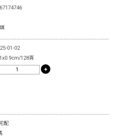
67174746
琪
-01-02
x0.9cm/128頁
宅配
馬