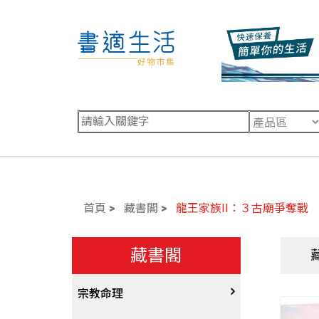
首頁
藏書閣
龍王家族II：３古廟爭奪戰
藏書閣
宗教命理