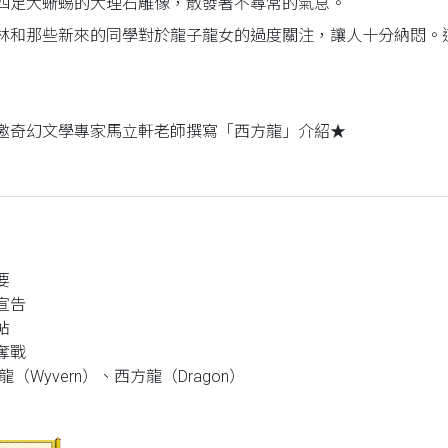
四足大蜥蜴的大理石雕像，散發著不尋常的氣息。
林和那些新來的同學對於龍子龍女的過度關注，讓人十分納悶。
邀奇幻文學專家馬立軒老師撰寫「西方龍」介紹★
要
宣告
帖
奪戰
龍（Wyvern）、西方龍（Dragon）