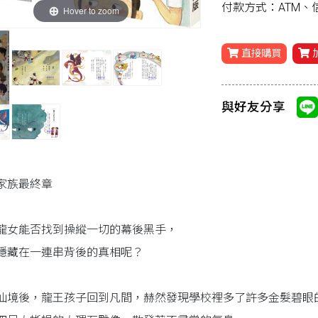
付款方式：ATM
Hover to zoom
直接購買
與好友分享
家族最終章
龍女能否找到操縱一切的幕後黑手，
隱藏在一連串背後的真相呢？
仙境後，龍王孩子回到凡間，赫然發現學校裡多了許多金髮碧眼