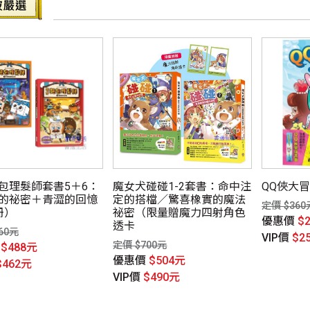
包理髮師套書5＋6：
魔女犬碰碰1-2套書：命中注
QQ俠大
的祕密＋青澀的回憶
定的搭檔／驚喜橡實的魔法
定價 $360
冊）
祕密（限量贈魔力四射角色
優惠價
$
透卡
60元
VIP價
$2
定價 $700元
價
$488元
優惠價
$504元
$462元
VIP價
$490元