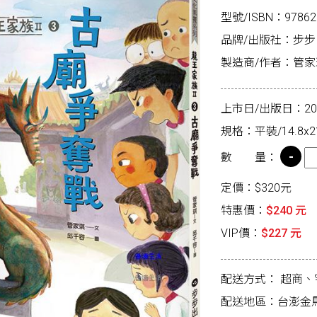
型號/ISBN：97862
品牌/出版社：步步
製造商/作者：管家
上市日/出版日：2025
規格：平裝/14.8x21
數 量：
定價：$320元
特惠價：
$240 元
VIP價：
$227 元
配送方式：
超商、
配送地區：台澎金