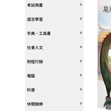
宗教
考試用書
星象星座命理
四技二專大學
語言學習
國考、檢定
英語/美語
字典、工具書
留學考試
日語
字辭典
社會人文
學習法/考試方法
韓語
百科、圖鑑
社會學、人文思想
財經行銷
國中小參考書
歐語
地圖集
法律
行銷廣告
電腦
東南亞語
其他工具書
政治
談判溝通
軟體
科普
閩南語/台語
軍事
電子商務&趨勢
硬體
大自然動植物
休閒娛樂