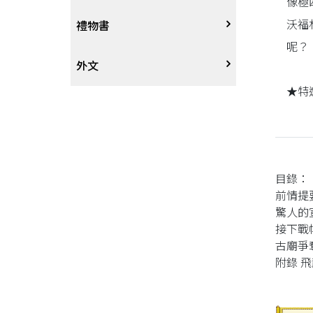
像極
沃福
戲劇、舞蹈
奇幻恐佈小說
建築工藝
中港澳
中式
禮物書
呢？
動腦解謎
推理小說
園藝
日韓
西式
外文
★特
性愛指南、寫真
歷史小說
手工藝、DIY
東南亞
烘焙西點
外文-醫療保健
寫實、報導文學
歐美紐澳
餐飲指南
目錄：
翻譯文學
世界其他
不分類食譜
前情提
驚人的
旅遊文學
飲品
接下戰
古廟爭
附錄 飛
飲食文學
寫作、字詞