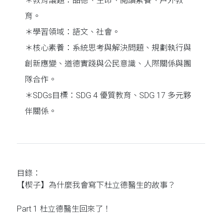
＊教育議題：品德、生命、閱讀素養、戶外教
育。
＊學習領域：語文、社會。
＊核心素養：系統思考與解決問題、規劃執行與
創新應變、道德實踐與公民意識、人際關係與團
隊合作。
＊SDGs目標：SDG 4 優質教育、SDG 17 多元夥
伴關係。
目錄：
【楔子】為什麼我會寫下杜立德醫生的故事？
Part 1 杜立德醫生回來了！