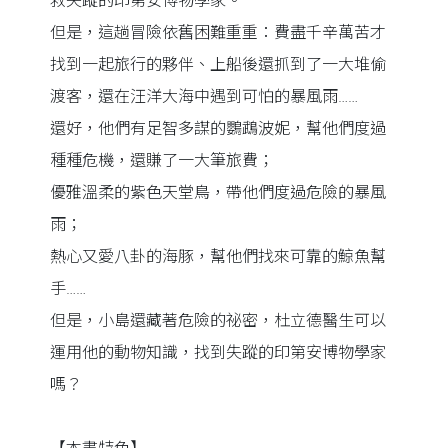
救失蹤的印第安博物學家。
但是，這趟冒險依舊困難重重：費盡千辛萬苦才
找到一起旅行的夥伴、上船後還抓到了一大堆偷
渡客，還在汪洋大海中遇到可怕的暴風雨……
還好，他們有足智多謀的鸚鵡波妮，幫他們度過
種種危機，還賺了一大筆旅費；
優雅溫柔的紫色天堂鳥，帶他們度過危險的暴風
雨；
熱心又愛八卦的海豚，幫他們找來可靠的鯨魚幫
手……
但是，小島還藏著危險的祕密，杜立德醫生可以
運用他的動物知識，找到失蹤的印第安博物學家
嗎？