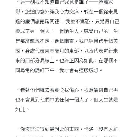
．這一刻我不知道自己究竟是誰了──遠離家
鄉，旅途的意外讓我心力交瘁，躺在一個從未見
過的廉價旅館房間裡……我並不驚恐，只覺得自己
變成了另一個人，一個陌生人，感覺自己的一生
是那麼飄忽不定，像個幽靈。我已經橫跨半個美
國，身處代表青春歲月的東部，以及代表嶄新未
來的西部分界線上。也許正因為如此，在那個不
同尋常的艷紅下午，我才會有這般感想。
．看著他們離去著實令我傷心，我意識到自己再
也不會見到他們中的任何一個人了，但人生就是
如此。
．你沒辦法得到最想要的東西。卡洛，沒有人能