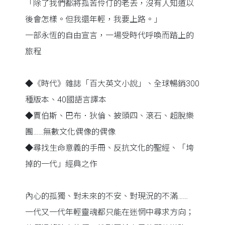
「除了我們都將孤苦伶仃的老去，沒有人知道以
後會怎樣。但我還年輕，我要上路。」
一部永恆的自由宣言，一場受時代呼喚而踏上的
旅程
◆《時代》雜誌「百大英文小說」、全球暢銷300
種版本、40國語言譯本
◆賈伯斯、巴布．狄倫、披頭四、滾石、超脫樂
團……無數文化偶像的偶像
◆尋找生命意義的手冊、反抗文化的聖經、「垮
掉的一代」經典之作
內心的孤獨、對未來的不安、對現況的不滿……
一代又一代年輕靈魂都只能在迷惘中尋求方向；