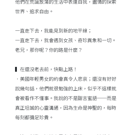
他們在荒誕放蕩的生活中表達自我，盡情的探索
世界、追求自由。
一直走下去，我能見到新的地平線；
一直走下去，我會遇到女孩、奇珍異象和一切。
老兄，那你呢？你的路是什麼？
▍在還沒老去前，快點上路！
．美國年輕男女的約會真令人悲哀；還沒有好好
說幾句話，他們就很勉強的上床，似乎不這樣就
會被看作不懂事。我說的不是甜言蜜語──而是
真正坦誠的心靈溝通，因為生命是神聖的，每時
每刻都彌足珍貴。