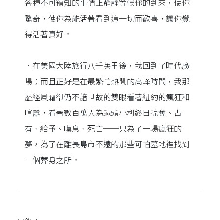
各種不可預知的事情正靜靜等候你的到來，使你
驚奇，使你為能活著看到這一切而歡喜，讓你覺
得活著真好。
．在美國大陸旅行八千英里後，我回到了時代廣
場；而且正好是在最繁忙熱鬧的高峰時間，我那
歷經風霜卻仍不諳世故的雙眼看著紐約的瘋狂和
喧囂，看著數百萬人為蠅頭小利終日掠奪、占
有、給予、嘆息、死亡──只為了一場瘋狂的
夢，為了在離長島市不遠的那些可怕墓地裡找到
一個葬身之所。