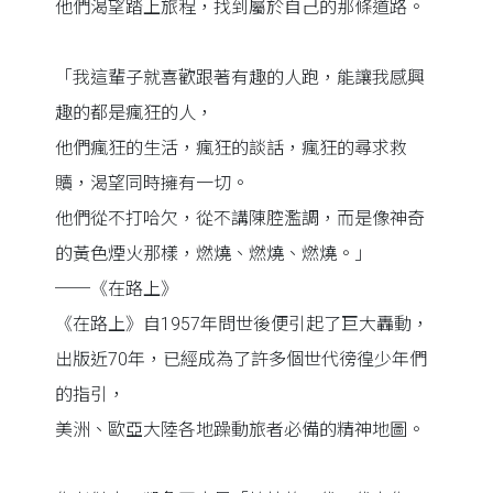
他們渴望踏上旅程，找到屬於自己的那條道路。
「我這輩子就喜歡跟著有趣的人跑，能讓我感興
趣的都是瘋狂的人，
他們瘋狂的生活，瘋狂的談話，瘋狂的尋求救
贖，渴望同時擁有一切。
他們從不打哈欠，從不講陳腔濫調，而是像神奇
的黃色煙火那樣，燃燒、燃燒、燃燒。」
──《在路上》
《在路上》自1957年問世後便引起了巨大轟動，
出版近70年，已經成為了許多個世代徬徨少年們
的指引，
美洲、歐亞大陸各地躁動旅者必備的精神地圖。