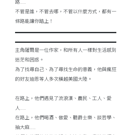
路……
不管是誰，不管去哪，不管以什麼方式，都有一
條路能讓你踏上！
▂▂▂▂▂▂▂▂▂▂▂▂▂▂▂▂▂▂▂▂▂
▂▂▂▂▂▂▂▂▂▂▂▂▂▂▂▂▂▂▂▂▂
主角薩爾是一位作家，和所有人一樣對生活感到
迷茫和困惑。
為了找尋自己、為了尋找生命的意義，他與瘋狂
的好友迪恩等人多次橫越美國大陸。
在路上，他們遇見了流浪漢、農民、工人、愛
人……
在路上，他們喝酒、做愛、聽爵士樂、談哲學、
抽大麻……