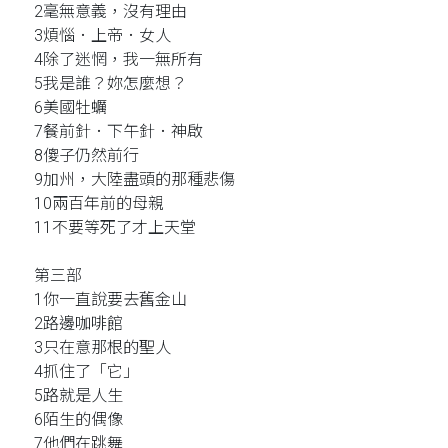
2毫無意義，沒有理由
3煩惱．上帝．女人
4除了迷惘，我一無所有
5我是誰？妳怎麼想？
6美國牡蠣
7餐前針．下午針．神啟
8傻子仍然前行
9加州，大陸盡頭的那種悲傷
10兩百年前的母親
11不要等死了才上天堂
第三部
1你一直說要去舊金山
2路邊咖啡館
3只在意那根的聖人
4抓住了「它」
5路就是人生
6陌生的偶像
7他們在跳舞