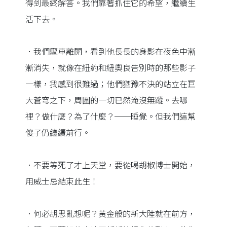
得到最終解答。我們靠著抓住它的希望，繼續生
活下去。
．我們驅車離開，看到他長長的身影在夜色中漸
漸消失，就像在紐約和紐奧良告別時的那些影子
一樣，我感到很難過；他們猶豫不決的站立在巨
大蒼穹之下，周圍的一切已然淹沒無蹤。去哪
裡？做什麼？為了什麼？──睡覺。但我們這幫
傻子仍繼續前行。
．不要等死了才上天堂，要從喝胡椒博士開始，
用威士忌結束此生！
．何必胡思亂想呢？黃金般的新大陸就在前方，