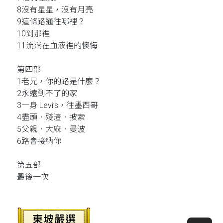
8沒有星星，沒有月亮
9這條路通往哪裡？
10到那裡
11流淌在血液裡的懊悔
第四部
1老兄，你的路是什麼？
2永遠到不了的家
3一身 Levi’s，往墨西哥
4盡頭．殘渣．披索
5父親．大麻．曼波
6路會接納你
第五部
最後一次