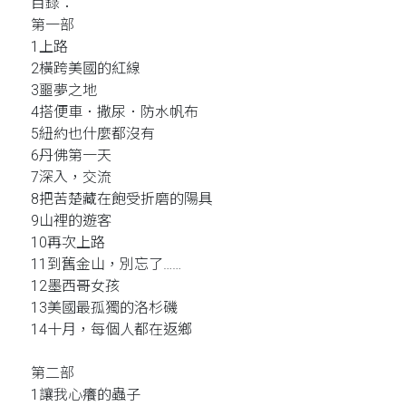
目錄：
第一部
1上路
2橫跨美國的紅線
3噩夢之地
4搭便車．撒尿．防水帆布
5紐約也什麼都沒有
6丹佛第一天
7深入，交流
8把苦楚藏在飽受折磨的陽具
9山裡的遊客
10再次上路
11到舊金山，別忘了……
12墨西哥女孩
13美國最孤獨的洛杉磯
14十月，每個人都在返鄉
第二部
1讓我心癢的蟲子