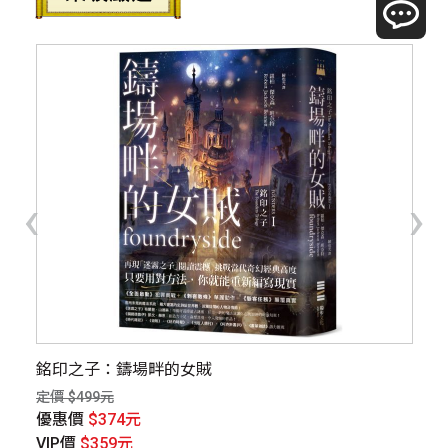
‹
›
銘印之子：鑄場畔的女賊
幸
用
定價 $499元
定價
優惠價
$374元
優
VIP價
$359元