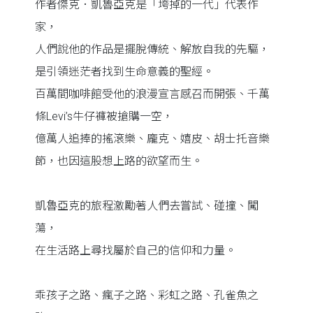
作者傑克．凱魯亞克是「垮掉的一代」代表作
家，
人們說他的作品是擺脫傳統、解放自我的先驅，
是引領迷茫者找到生命意義的聖經。
百萬間咖啡館受他的浪漫宣言感召而開張、千萬
條Levi’s牛仔褲被搶購一空，
億萬人追捧的搖滾樂、龐克、嬉皮、胡士托音樂
節，也因這股想上路的欲望而生。
凱魯亞克的旅程激勵著人們去嘗試、碰撞、闖
蕩，
在生活路上尋找屬於自己的信仰和力量。
乖孩子之路、瘋子之路、彩虹之路、孔雀魚之