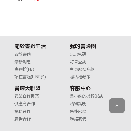
V
關於書適生活
我的書適圈
關於書適
忘記密碼
最新消息
訂單查詢
書適粉(FB)
會員服務條款
賴在書適(LINE@)
隱私權政策
書適大聯盟
客服中心
異業合作提案
書小妹的機智Q&A
供應商合作
購物說明
業務合作
售後服務
廣告合作
聯絡我們