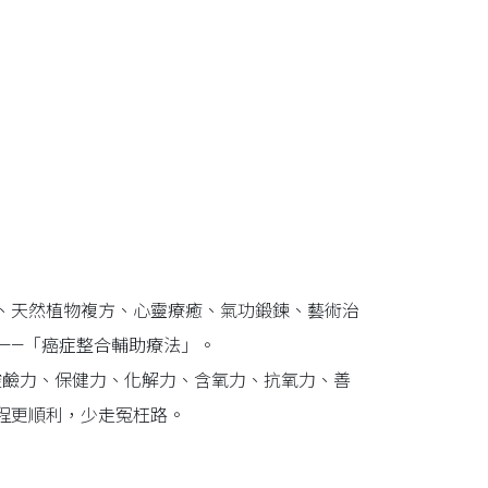
、天然植物複方、心靈療癒、氣功鍛鍊、藝術治
——「癌症整合輔助療法」。
酸鹼力、保健力、化解力、含氧力、抗氧力、善
程更順利，少走冤枉路。