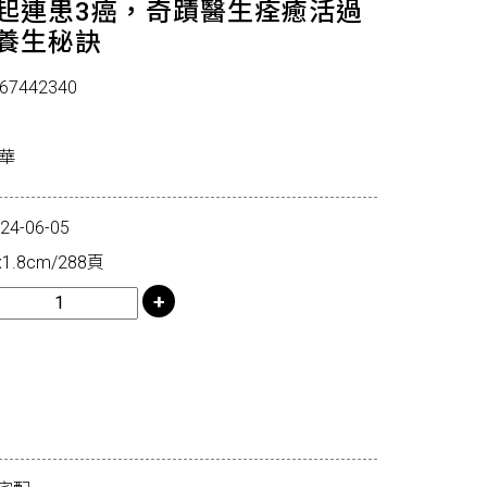
歲起連患3癌，奇蹟醫生痊癒活過
癌養生秘訣
67442340
華
-06-05
1.8cm/288頁