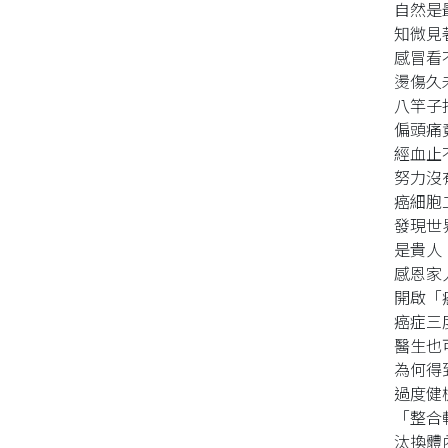
自然是
知微見
感冒看
燙傷久
八竿子
偏頭痛
經血止
努力沒
癌細胞
發現世
是貴人
感恩家
開啟「
癌症三
醫生也
為何得
過度健
「整合
汰換體