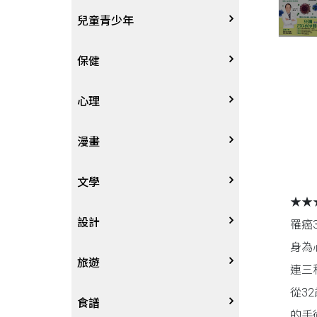
其他語言
哲學
生涯規劃
技能檢定
天文地理
體育運動
兒童青少年
中文
歷史地理
經營管理、成功學
電玩攻略
物理化學
音樂、樂譜
0~3歲
保健
歷史人物傳記
商學、經濟學
其他
科普
繪畫/書法
4~8歲
家庭、親子
心理
兩岸國際
投資理財
數學
攝影
8~12歲
疾病養生
心理學
漫畫
人物傳記
航空
電影
12~18歲
醫療人文
勵志成長
漫畫
文學
★★
職場工作術
棋藝桌遊
遊戲書
人際關係
圖文繪本
中文文學
設計
罹癌
身為
寵物
英語書
生老病死
限制級漫畫
中文詩詞
藝術設計
旅遊
連三
從3
時尚、瘦身、芳療
教育教養
武俠小說
居家佈置
台灣
食譜
的手