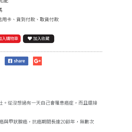
宅配
馬
、信用卡、貨到付款、取貨付款
加入購物車
加入收藏
壯。從沒想過有一天自己會罹患癌症，而且還接
癌與甲狀腺癌，抗癌期間長達20餘年，無數次