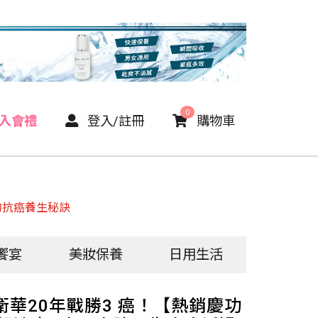
0
P入會禮
登入/註冊
購物車
的抗癌養生秘訣
饗宴
美妝保養
日用生活
衛華20年戰勝3 癌！【熱銷慶功