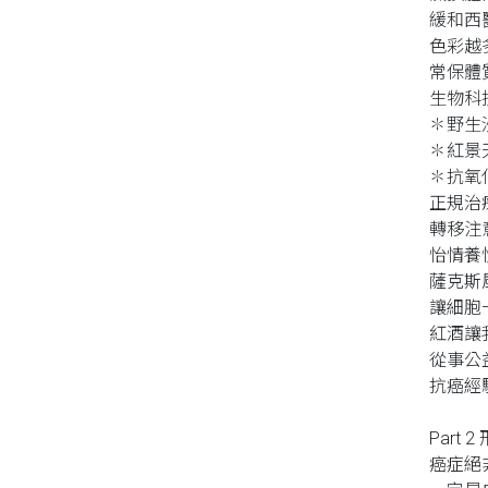
緩和西
色彩越
常保體
生物科
✽野生
✽紅景
✽抗氧
正規治
轉移注
怡情養
薩克斯
讓細胞
紅酒讓
從事公
抗癌經
Part
癌症絕