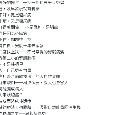
最好的醫生，一拐一拐也要千步復健
著，及早發現就有轉機
不好，竟是糖尿病
未癒，又是糖尿病
打得著關係——不是骨刺，是腦瘤
竟是因為心臟病
不住，問題往上找
有白費，安度十年未復發
二度找上我──不易察覺的腎臟病變
界第二小的腎臟腫瘤
，不是掃把星
人，自己更有力量
癌症整合輔助療法」的大自然寶庫
度來敲門──科技儀器，救人也會害人
可能變成病人
到甲狀腺癌？
檢反而造成後遺症
輔助療法」初體驗──汲取自然能量回注生機
內穢濁之氣——晨起練氣功