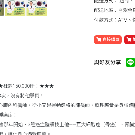
配送方式：
超商、
配送地區：台澎金
付款方式：ATM
直接購買
與好友分享
★狂銷150,000冊！★★★
3次，沒有將他擊倒！
心臟內科醫師，從小又是運動健將的陳醫師，照理應當是身強體
種癌症！
2歲那年開始，3種癌症陸續找上他——巨大細胞癌（骨癌）、腎臟
術，讓他身心備受煎熬。