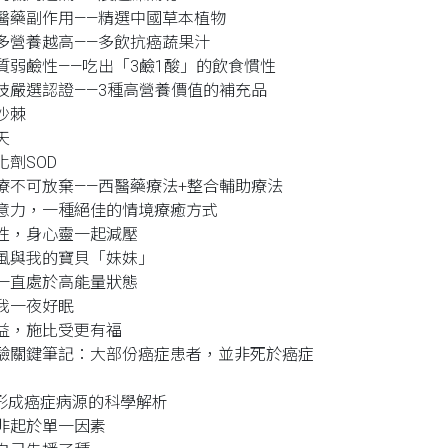
醫藥副作用——精選中國草本植物
多營養越高——多飲抗癌蔬果汁
質弱鹼性——吃出「3鹼1酸」的飲食慣性
技嚴選認證——3種高營養價值的補充品
沙棘
天
化劑SOD
療不可放棄——西醫藥療法+整合輔助療法
意力，一種絕佳的情境療癒方式
性，身心靈一起減壓
風與我的寶貝「妹妹」
一直處於高能量狀態
我一夜好眠
益，施比受更有福
驗關鍵筆記：大部份癌症患者，並非死於癌症
 2 形成癌症病源的科學解析
非起於單一因素