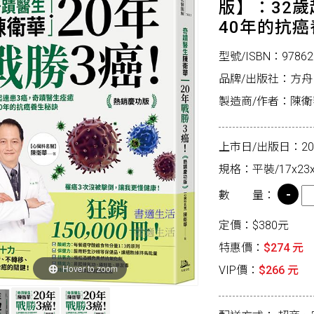
版】：32
40年的抗
型號/ISBN：97862
品牌/出版社：方舟
製造商/作者：陳衛
上市日/出版日：2024
規格：平裝/17x23x
數 量：
定價：$380元
特惠價：
$274 元
Hover to zoom
VIP價：
$266 元