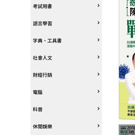
宗教
考試用書
星象星座命理
四技二專大學
語言學習
國考、檢定
英語/美語
字典、工具書
留學考試
日語
字辭典
社會人文
學習法/考試方法
韓語
百科、圖鑑
社會學、人文思想
財經行銷
國中小參考書
歐語
地圖集
法律
行銷廣告
電腦
東南亞語
其他工具書
政治
談判溝通
軟體
科普
閩南語/台語
軍事
電子商務&趨勢
硬體
大自然動植物
休閒娛樂