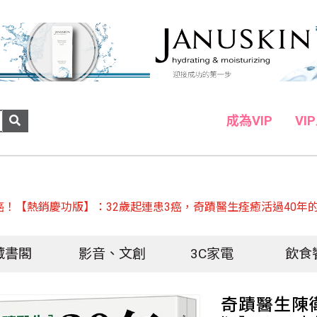
成為VIP
VI
 癌！【熱銷慶功版】：32歲起連患3癌，奇蹟醫生痊癒活過40年
藏書閣
影音、文創
3C家電
飲食
奇蹟醫生陳