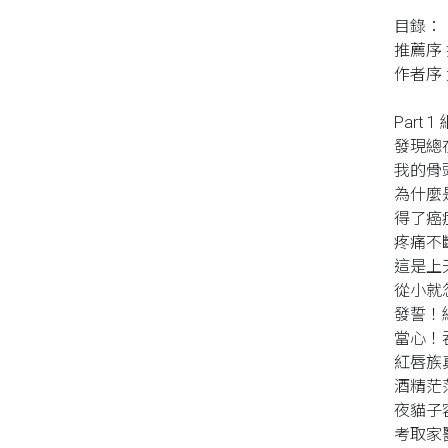
目錄：
推薦序
作者序
Part
發現總
我的骨
為什麼
得了癌
疼痛不
這是上
從小就
發誓！
當心！
紅唇族
酒精茫
夜貓子
考取家