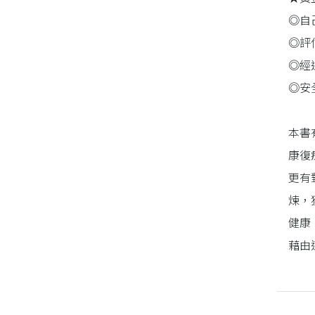
◎自
同性、限制級小說
◎評
◎經
愛情小說
◎安
本書
康復
更有
煉，
健康
藉由