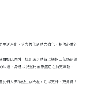
從生活淨化、信念善化到體力強化，提供必做的
藉由如此原則，找到讓身體得以通過三個癌症試
胞的糾纏，身體狀況還比罹患癌症之前更年輕、
癌友們大步跨越生存門檻，活得更好、更勇健！