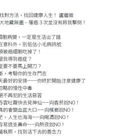
 找對方法，找回健康人生！ 盧繼徽
 大地藏無盡．罹癌３次並沒有將我擊倒！
 1 細胞病變，一定是生活出了錯
在意料外，別低估小毛病訊號
頭被癌細胞吃掉了！
是我得到癌症？
症要不要馬上開刀？
斷，考驗你的生存鬥志
天最好的安排──你終於開始注意健康了
忽略的慢性中毒
絕不再犯的生活惡習
吞雲吐霧快去見神仙——向香菸說NO！
真的會變血盆大口——向檳榔說NO！
茫，人生也海海——向喝酒說NO！
容易透支壽命——向熬夜說NO！
醫執照，找到活下去的善念力