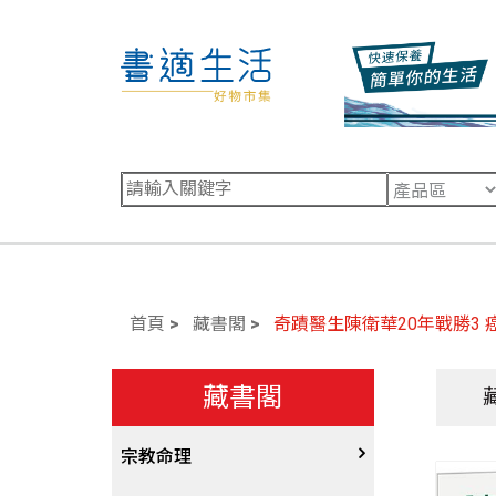
首頁
藏書閣
奇蹟醫生陳衛華20年戰勝3
藏書閣
宗教命理