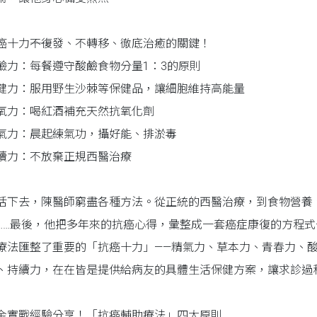
癌十力――不復發、不轉移、徹底治癒的關鍵！
鹼力：每餐遵守酸鹼食物分量1：3的原則
健力：服用野生沙棘等保健品，讓細胞維持高能量
氧力：喝紅酒補充天然抗氧化劑
氣力：晨起練氣功，攝好能、排淤毒
續力：不放棄正規西醫治療
活下去，陳醫師窮盡各種方法。從正統的西醫治療，到食物營養
……最後，他把多年來的抗癌心得，彙整成一套癌症康復的方程式
療法匯整了重要的「抗癌十力」——精氣力、草本力、青春力、
、持續力，在在皆是提供給病友的具體生活保健方案，讓求診過
金實戰經驗分享！「抗癌輔助療法」四大原則