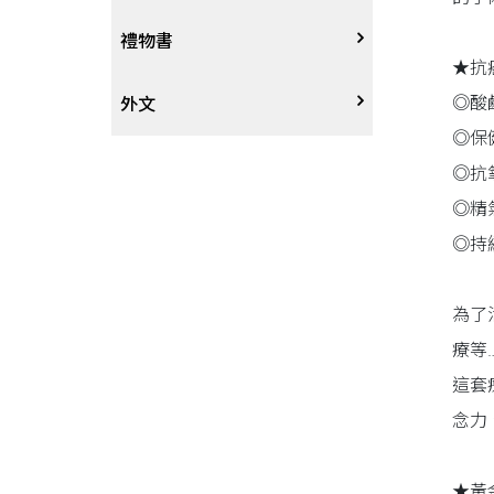
戲劇、舞蹈
奇幻恐佈小說
建築工藝
中港澳
中式
禮物書
★抗
◎酸
動腦解謎
推理小說
園藝
日韓
西式
外文
◎保
性愛指南、寫真
歷史小說
手工藝、DIY
東南亞
烘焙西點
外文-醫療保健
◎抗
◎精
寫實、報導文學
歐美紐澳
餐飲指南
◎持
翻譯文學
世界其他
不分類食譜
為了
療等
旅遊文學
飲品
這套
飲食文學
念力
寫作、字詞
★黃