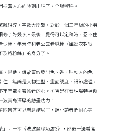
個振奮人心的時刻出現了，全場歡呼。
繁雜瑣碎，字數大崩盤，對於一個三年級的小朋
細修了好幾次。最後，覺得可以定稿時，忍不住
看少棒、年青時和老公去看職棒（雖然次數很
不及格粉絲」的身分了。
屬，是他，讓故事散發出色、香、味動人的色
引住：無論是人物造型、畫面調度、細節處理，
不牢牢牽引著讀者的心。彷彿是在看現場轉播似
─波寶島深厚的繪畫功力。
第四集就可以看到結局了，請小讀者們耐心等
茶」，一本《波波麗珍奶店3》，然後一邊看職