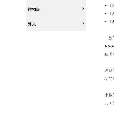
➸《
戲劇、舞蹈
奇幻恐佈小說
建築工藝
中港澳
中式
禮物書
➸《
➸《
動腦解謎
推理小說
園藝
日韓
西式
外文
「放
性愛指南、寫真
歷史小說
手工藝、DIY
東南亞
烘焙西點
外文-醫療保健
➤➤
寫實、報導文學
歐美紐澳
餐飲指南
追求
翻譯文學
世界其他
不分類食譜
理髮
功的
旅遊文學
飲品
小猴
飲食文學
力。
寫作、字詞