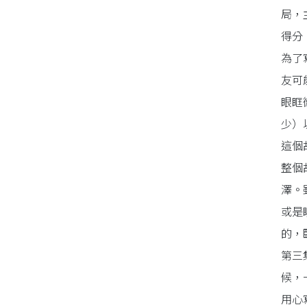
局，
得分
為了
友可
眼眶
少）
這個
整個
澤。
或是
的，
第三
候，
用心