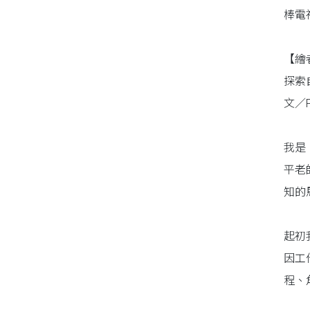
棒電
【繪
探索
文／P
我是
平老
知的
起初
因工
程、