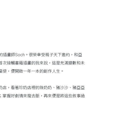
的插畫師Soch。很榮幸受親子天下邀約，和亞
首次接觸書籍插畫的我來說，這是充滿變數和未
驅使，便開啟一年一本的創作人生。
奶店，看著珍奶店裡的珠奶奶、豬沙沙、豬亞亞
；掌握好劇情來龍去脈，再來便是將這些敘事過