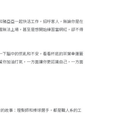
和豬亞亞一起快活工作，招呼客人，無論你是在
遲無法上場，甚至是想開始練習當網紅，卻不得
一下腦中的慌亂和不安，看看杯底的茶葉幸運籤
幫你加油打氣，一方面讓你更認識自己，一方面
業的故事：理髮師和棒球選手，都是職人系的工