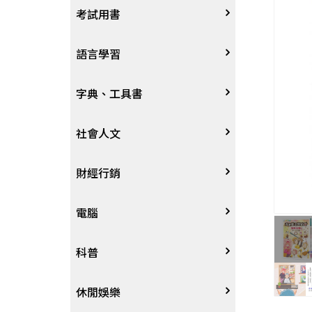
宗教
考試用書
星象星座命理
四技二專大學
語言學習
國考、檢定
英語/美語
字典、工具書
留學考試
日語
字辭典
社會人文
學習法/考試方法
韓語
百科、圖鑑
社會學、人文思想
財經行銷
國中小參考書
歐語
地圖集
法律
行銷廣告
電腦
東南亞語
其他工具書
政治
談判溝通
軟體
科普
閩南語/台語
軍事
電子商務&趨勢
硬體
大自然動植物
休閒娛樂