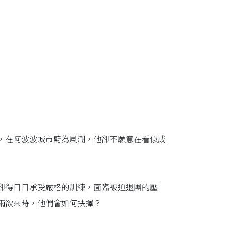
，在阿波波城市蔚為風潮，他卻不願意在看似成
卻得日日承受嚴格的訓練，面臨被迫退團的壓
雨欲來時，他們會如何抉擇？