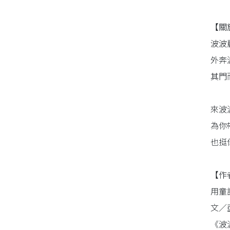
同性、限制級小說
【關
波波
愛情小說
外奔
其門
來波
為你
也挺
【作
用童
文／
《波