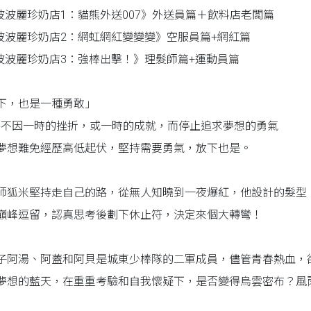
波波麗珍奶店1：貓熊外送007》外送員篇＋飲料店老闆篇
波波麗珍奶店2：網虹網紅變變變》空服員篇+網紅篇
波波麗珍奶店3：強棒出擊！》理髮師篇+運動員篇
下，也是一種勇敢」
➤不因一時的挫折，或一時的成就，而停止追求夢想的勇氣
夢想難免經歷高低起伏，堅持需要勇氣，放下也是。
師狐米堅持走自己的路，從無人知曉到一夜爆紅，他設計的髮型
巔峰逗留，認真思考後劃下休止符，決定來個大轉彎！
子阿湯、阿蓋和阿貝是城東少棒隊的二軍成員，儘管青春熱血，
夢想的藍天，在重重考驗和自我懷疑下，是否變得烏雲密布？風