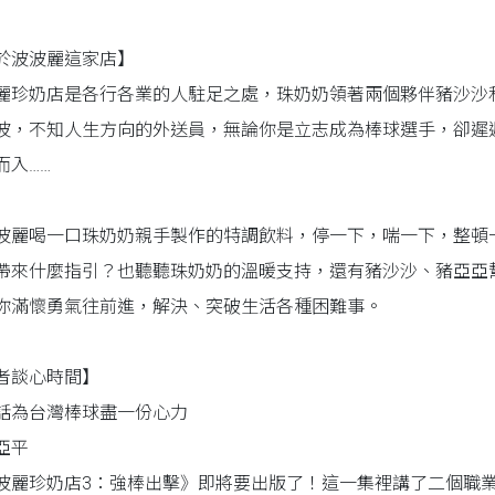
於波波麗這家店】
麗珍奶店是各行各業的人駐足之處，珠奶奶領著兩個夥伴豬沙沙
波，不知人生方向的外送員，無論你是立志成為棒球選手，卻遲
而入……
波麗喝一口珠奶奶親手製作的特調飲料，停一下，喘一下，整頓
帶來什麼指引？也聽聽珠奶奶的溫暖支持，還有豬沙沙、豬亞亞
你滿懷勇氣往前進，解決、突破生活各種困難事。
者談心時間】
話為台灣棒球盡一份心力
亞平
波麗珍奶店3：強棒出擊》即將要出版了！這一集裡講了二個職