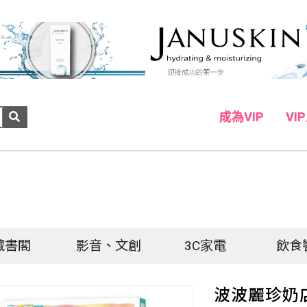
成為VIP
VI
藏書閣
影音、文創
3C家電
飲食
波波麗珍奶