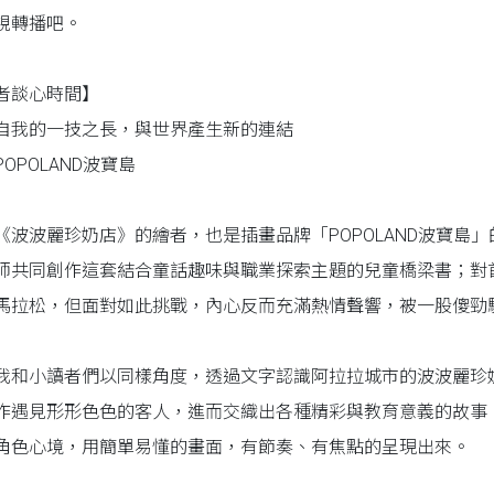
視轉播吧。
者談心時間】
自我的一技之長，與世界產生新的連結
OPOLAND波寶島
《波波麗珍奶店》的繪者，也是插畫品牌「POPOLAND波寶島」
師共同創作這套結合童話趣味與職業探索主題的兒童橋梁書；對
馬拉松，但面對如此挑戰，內心反而充滿熱情聲響，被一股傻勁
我和小讀者們以同樣角度，透過文字認識阿拉拉城市的波波麗珍
作遇見形形色色的客人，進而交織出各種精彩與教育意義的故事
角色心境，用簡單易懂的畫面，有節奏、有焦點的呈現出來。