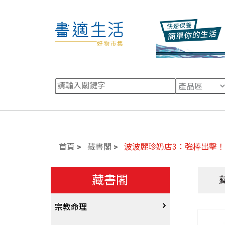
首頁
藏書閣
波波麗珍奶店3：強棒出擊！
藏書閣
宗教命理