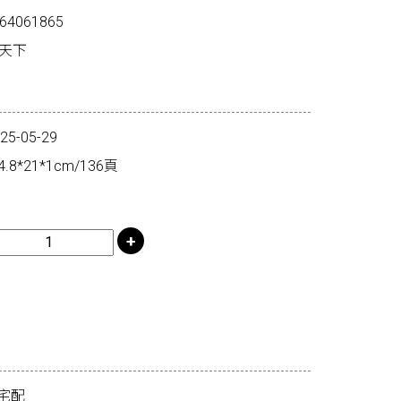
64061865
子天下
-05-29
8*21*1cm/136頁
宅配