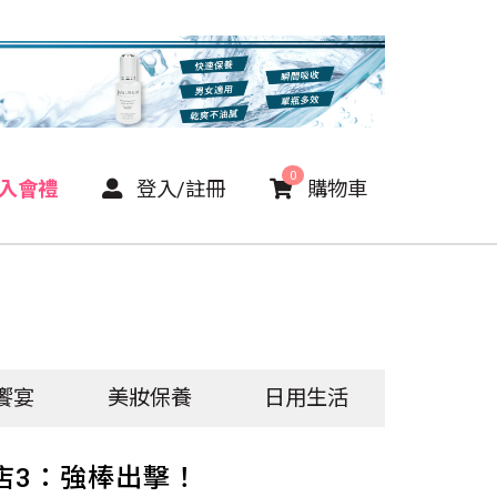
0
P入會禮
登入/註冊
購物車
饗宴
美妝保養
日用生活
店3：強棒出擊！