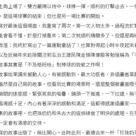
主角上場了，雙方嚴陣以待中，球棒一揮，順利的打擊出去，一
，是這場球賽的結束；但也是另一場比賽的開始。
寫好最後這個場面，我重寫了兩次。第一次人物太多，過程流於
能會看不懂，於是打掉重來；第二次就順利精簡多了，但還是再
微溼：我終於寫出了一篇運動童話了！也算對得起小時半夜起來
以及近幾年來趁隙關注郭泓治王建民陳金鋒陳偉殷等勉強稱為「
故事其實是「不及格粉絲」對棒球的致敬之作啊！
故事如果讀來撼動人心，有被感動到，最大功臣者，非插畫者莫
雖然是自己寫的故事，但看到比賽的場景時，還是整個被畫面吸
瞬間的速度感、緊張氣氛的堆疊、鏡頭一下推進、一下拉遠，無
臨場感十足，內心有著深深的感動和滿足，這都得感謝插畫家─
集的故事裡，也把珠奶奶和朱古大的這條線做了明快的處理，在
一定會有滿意的交待。
寫的故事出版了，無比開心。此時此刻，最適合來一杯「珍珠奶