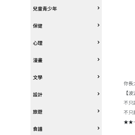
其他語言
哲學
生涯規劃
技能檢定
天文地理
體育運動
兒童青少年
中文
歷史地理
經營管理、成功學
電玩攻略
物理化學
音樂、樂譜
0~3歲
保健
歷史人物傳記
商學、經濟學
其他
科普
繪畫/書法
4~8歲
家庭、親子
心理
兩岸國際
投資理財
數學
攝影
8~12歲
疾病養生
心理學
漫畫
人物傳記
航空
電影
12~18歲
醫療人文
勵志成長
漫畫
文學
你長
【波
職場工作術
棋藝桌遊
遊戲書
人際關係
圖文繪本
中文文學
設計
不只
寵物
英語書
生老病死
限制級漫畫
中文詩詞
藝術設計
旅遊
不只
★★
時尚、瘦身、芳療
教育教養
武俠小說
居家佈置
台灣
食譜