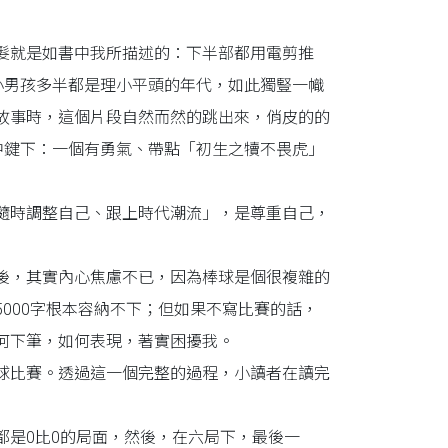
髮就是如書中我所描述的：下半部都用電剪推
小男孩多半都是理小平頭的年代，如此獨豎一幟
故事時，這個片段自然而然的跳出來，俏皮的的
中鍵下：一個有勇氣、帶點「初生之犢不畏虎」
隨時調整自己、跟上時代潮流」，是尊重自己，
後，其實內心焦慮不已，因為棒球是個很複雜的
000字根本容納不下；但如果不寫比賽的話，
何下筆，如何表現，著實困擾我。
球比賽。透過這一個完整的過程，小讀者在讀完
都是0比0的局面，然後，在六局下，最後一