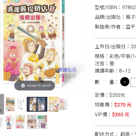
型號/ISBN：97862
品牌/出版社：親
製造商/作者：亞平
上市日/出版日：2025
規格：彩色/平裝/14.
注音：是
適讀年齡：8~12
數 量：
Hover to zoom
定價：$350元
特惠價：
$270 元
VIP價：
$263 元
配送方式：
超商、