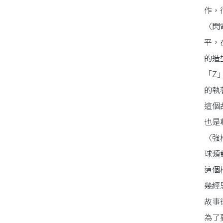
作，
〈閃
平，
的造
「Z
的執
這個
也是
〈強
球類
這個
幾經
故事
為了