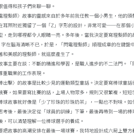
很值得和孩子們來聊一聊。
電理髮師〉故事的靈感來自於多年前我任教一個小男生，他的頭
在耳際附近獨留了一個「Z」字形的設計，非常可愛──在那個
型，走到哪裡都令人眼睛一亮。多年後，當我決定要寫理髮師的
」字在腦海清晰不已，於是，「閃電理髮師」順理成章的在鍵盤
著和美感的理髮師，就這麼產生了。
故事主要在談：不斷的精進和學習，是職人進步的不二法門。「
尊重職業的工作表現。
棒出擊〉的故事是比較少見的運動類型童話。決定要寫棒球童話
競賽，如果要寫比賽的話，上場人物眾多，規則又很繁複，短短5
棒球故事就好像是「少了珍珠的珍珠奶茶」，一點也不對味。如
思考後，最後決定從「球員的訓練」下筆，最後再帶到一場的棒
後，可以清楚理解一位棒球選手的養成。
要把故事的高潮安排在最後一場球賽，我特地設計成六局上雙方