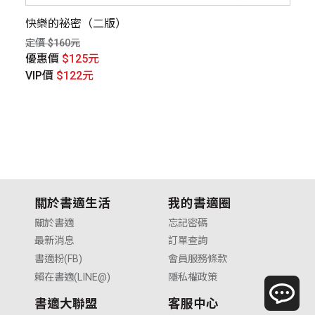
的
快樂的祕密（二版）
【
定價 $160元
定價
優惠價
$125元
優
VIP價
$122元
V
關於書適生活
我的書適圈
關於書適
忘記密碼
最新消息
訂單查詢
書適粉(FB)
會員服務條款
賴在書適(LINE@)
隱私權政策
書適大聯盟
客服中心