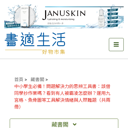
首頁
藏書閣
中小學生必備！問題解決力的思辨工具書：該借
同學抄作業嗎？看到有人被霸凌怎麼辦？運用九
宮格、魚骨圖等工具解決情緒與人際難題（共兩
冊）
藏書閣