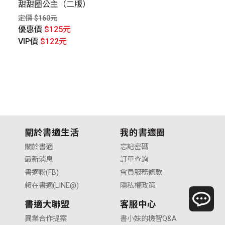
典
甜甜圈公主（二版）
男
定價 $160元
定價
優惠價
$125元
優
VIP價
$122元
V
關於書適生活
我的書適圈
關於書適
忘記密碼
最新消息
訂單查詢
書適粉(FB)
會員服務條款
賴在書適(LINE@)
隱私權政策
書適大聯盟
客服中心
異業合作提案
書小妹的機智Q&A