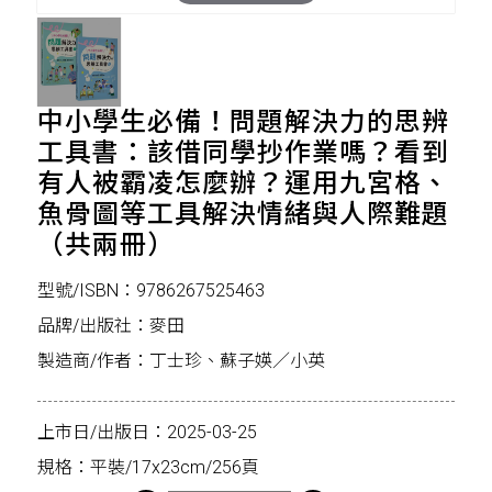
中小學生必備！問題解決力的思辨
工具書：該借同學抄作業嗎？看到
有人被霸凌怎麼辦？運用九宮格、
魚骨圖等工具解決情緒與人際難題
（共兩冊）
型號/ISBN：9786267525463
品牌/出版社：麥田
製造商/作者：丁士珍、蘇子媖／小英
上市日/出版日：2025-03-25
規格：平裝/17x23cm/256頁