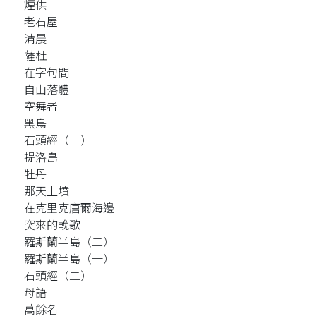
煙供
老石屋
清晨
薩杜
在字句間
自由落體
空舞者
黑鳥
石頭經（一）
提洛島
牡丹
那天上墳
在克里克唐爾海邊
突來的輓歌
羅斯蘭半島（二）
羅斯蘭半島（一）
石頭經（二）
母語
萬餘名