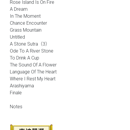
Rose Island Is On Fire
A Dream
In The Moment
Chance Encounter
Grass Mountain
Untitled
A Stone Sutra（3）
Ode To A River Stone
To Drink A Cup
The Sound Of A Flower
Language Of The Heart
Where I Rest My Heart
Arashiyama
Finale
Notes