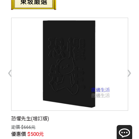
‹
›
恐懼先生(增訂版)
劫
禮
定價 $666元
定價
優惠價
$500元