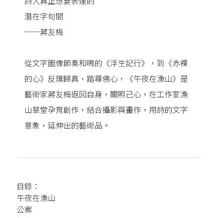
詩人真正想要表達的
潛在字句間
──蔣友梅
從文字圖像節奏和鳴的《浮生記行》，到《赤裸
的心》反璞歸真，踏尋佛心，《午夜在漁山》是
藝術家蔣友梅返回自身，關照己心，在工作室漁
山草堂孕育創作，結合攝影與畫作，用詩的文字
意象，延伸出的藝術品。
目錄：
午夜在漁山
公案