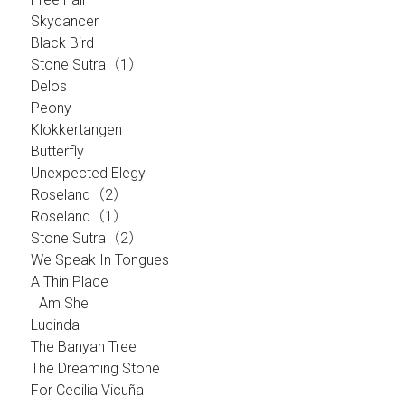
Skydancer
Black Bird
Stone Sutra（1）
Delos
Peony
Klokkertangen
Butterfly
Unexpected Elegy
Roseland（2）
Roseland（1）
Stone Sutra（2）
We Speak In Tongues
A Thin Place
I Am She
Lucinda
The Banyan Tree
The Dreaming Stone
For Cecilia Vicuña