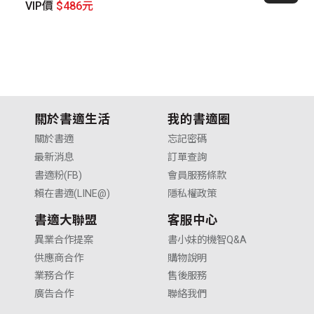
優
VIP價
$486元
V
關於書適生活
我的書適圈
關於書適
忘記密碼
最新消息
訂單查詢
書適粉(FB)
會員服務條款
賴在書適(LINE@)
隱私權政策
書適大聯盟
客服中心
異業合作提案
書小妹的機智Q&A
供應商合作
購物說明
業務合作
售後服務
廣告合作
聯絡我們