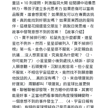
童話 × 10 則提問，刺激腦洞大開 從閱讀中培養思
辨力，帶孩子建立多元思考力 如果悲傷可以當商
品販賣，誰會想買呢？ 如果朋友可以在專賣店挑
選，真的能找到好朋友嗎？ 如果買東西送的是陪
伴，這樣是花錢還是交朋友？ 跳脫日常思維，在
故事中發現意想不到的答案！ 【故事介紹】
〈1、賣不掉排行榜〉 松鼠先生什麼都賣，連星
星也不例外。然而，星星卻被列入「賣不掉排行
榜」第一名，金色小星星很不服氣，決定親自去
抗議……沒人想買星星，究竟是為什麼呢？ 〈2、
你可能對了〉 小星星變小後到處找人傾訴，卻沒
人願意聽。石頭覺得，沉默比較容易。但小星星
不服氣，不相信宇宙這麼大，竟然找不到願意聽
他說話的人……真的沒有嗎？ 〈3、來自壞運氣的
好運氣〉 兩顆都叫「壞運氣」的星球比誰更倒
楣，聊著聊著卻發現，對方眼中的壞事，其實可
能是好事。正當他們看事情的角度慢慢轉變時，
一個意想不到的事件發生了…… 〈4、宇宙日報有
頭條〉 有錢的星球懷疑自己是否真的存在，打算