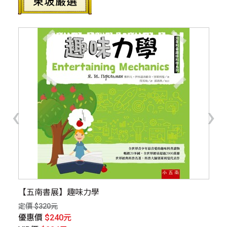
‹
›
小
【五南書展】趣味力學
終
定價 $320元
定價
優惠價
$240元
優