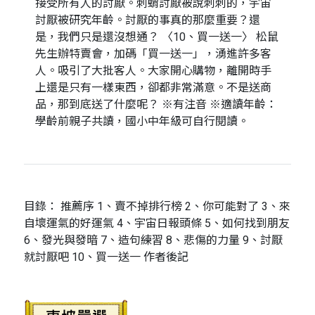
接受所有人的討厭。刺蝟討厭被說刺刺的，宇宙
討厭被研究年齡。討厭的事真的那麼重要？還
是，我們只是還沒想通？ 〈10、買一送一〉 松鼠
先生辦特賣會，加碼「買一送一」，湧進許多客
人。吸引了大批客人。大家開心購物，離開時手
上還是只有一樣東西，卻都非常滿意。不是送商
品，那到底送了什麼呢？ ※有注音 ※適讀年齡：
學齡前親子共讀，國小中年級可自行閱讀。
目錄： 推薦序 1、賣不掉排行榜 2、你可能對了 3、來
自壞運氣的好運氣 4、宇宙日報頭條 5、如何找到朋友
6、發光與發暗 7、造句練習 8、悲傷的力量 9、討厭
就討厭吧 10、買一送一 作者後記