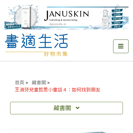
首頁
藏書閣
王淑芬兒童哲思小童話４：如何找到朋友
藏書閣