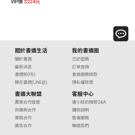
VIP價
$224元
V
關於書適生活
我的書適圈
關於書適
忘記密碼
最新消息
訂單查詢
書適粉(FB)
會員服務條款
賴在書適(LINE@)
隱私權政策
書適大聯盟
客服中心
異業合作提案
書小妹的機智Q&A
供應商合作
購物說明
業務合作
售後服務
廣告合作
聯絡我們