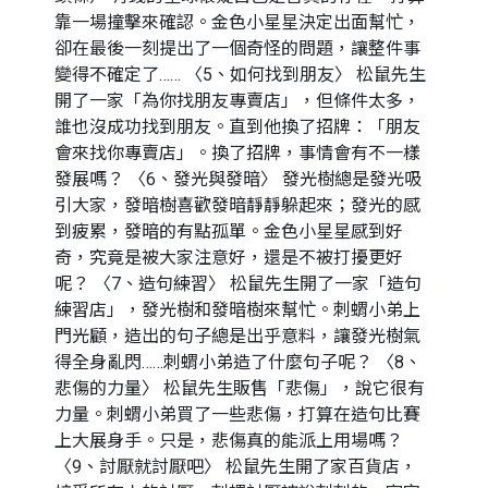
靠一場撞擊來確認。金色小星星決定出面幫忙，
卻在最後一刻提出了一個奇怪的問題，讓整件事
變得不確定了…… 〈5、如何找到朋友〉 松鼠先生
開了一家「為你找朋友專賣店」，但條件太多，
誰也沒成功找到朋友。直到他換了招牌：「朋友
會來找你專賣店」。換了招牌，事情會有不一樣
發展嗎？ 〈6、發光與發暗〉 發光樹總是發光吸
引大家，發暗樹喜歡發暗靜靜躲起來；發光的感
到疲累，發暗的有點孤單。金色小星星感到好
奇，究竟是被大家注意好，還是不被打擾更好
呢？ 〈7、造句練習〉 松鼠先生開了一家「造句
練習店」，發光樹和發暗樹來幫忙。刺蝟小弟上
門光顧，造出的句子總是出乎意料，讓發光樹氣
得全身亂閃……刺蝟小弟造了什麼句子呢？ 〈8、
悲傷的力量〉 松鼠先生販售「悲傷」，說它很有
力量。刺蝟小弟買了一些悲傷，打算在造句比賽
上大展身手。只是，悲傷真的能派上用場嗎？
〈9、討厭就討厭吧〉 松鼠先生開了家百貨店，