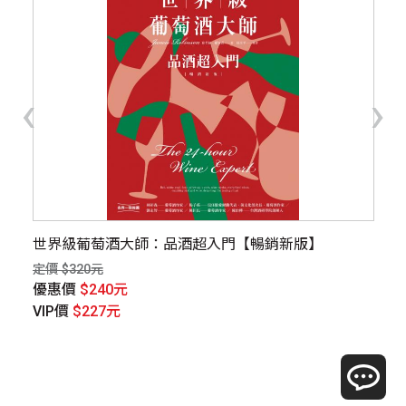
‹
›
級品
世界級葡萄酒大師：品酒超入門【暢銷新版】
如
定價 $320元
定價
優惠價
$240元
優
VIP價
$227元
V