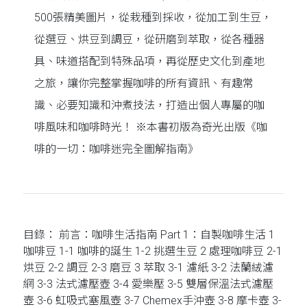
500張精美圖片，從栽種到採收，從加工到生豆，
從選豆、烘豆到調豆，從研磨到萃取，從各種器
具、味道搭配到特殊品項，再從歷史文化到產地
之旅，讓你完整掌握咖啡的所有資訊、有趣常
識、必要知識和沖煮技法，打造出個人專屬的咖
啡風味和咖啡時光！ ※本書初版為奇光出版《咖
啡的一切：咖啡迷完全圖解指南》
目錄： 前言：咖啡生活指南 Part 1：自製咖啡生活 1
咖啡豆 1-1 咖啡的誕生 1-2 挑選生豆 2 處理咖啡豆 2-1
烘豆 2-2 調豆 2-3 磨豆 3 萃取 3-1 濾紙 3-2 法蘭絨濾
網 3-3 法式濾壓壺 3-4 愛樂壓 3-5 雙層保溫法式濾壓
壺 3-6 虹吸式塞風壺 3-7 Chemex手沖壺 3-8 摩卡壺 3-