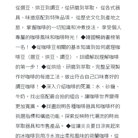
從選豆、烘豆到調豆，從研磨到萃取， 從各式器
具、味道搭配到特殊品項， 從歷史文化到產地之
旅， 掌握咖啡的一切知識和沖煮技法， 享受個人
專屬的咖啡風味和咖啡時光！ ◆韓國暢銷書榜第
一名！ ◆從咖啡豆相關的基本知識到如何處理咖
啡豆（選豆、烘豆、調豆），詳細解說理解咖啡
的第一步！ ◆從烘焙、研磨到萃取，完整呈現製
作好咖啡的每道工法，做出符合自己口味喜好的
調豆咖啡！ ◆深入介紹咖啡的死黨：水、砂糖、
牛奶，找出搭配最合拍的組合，讓咖啡世界變得
更加寬廣。 ◆詳盡說明各種咖啡器具和咖啡杯的
挑選指標和構造功能，探索反映時代潮流的時尚
萃取器具和市售產品。 ◆從讓炎炎夏日涼爽起來
的冰咖啡到用冷水泡出柔和風味的荷蘭咖啡，從