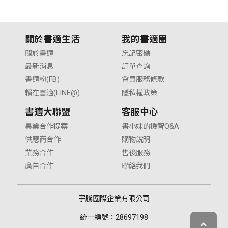
關於書適生活
我的書適圈
關於書適
忘記密碼
最新消息
訂單查詢
書適粉(FB)
會員服務條款
賴在書適(LINE@)
隱私權政策
書適大聯盟
客服中心
異業合作提案
書小妹的機智Q&A
供應商合作
購物說明
業務合作
售後服務
廣告合作
聯絡我們
宇騰國際企業有限公司
統一編號：28697198