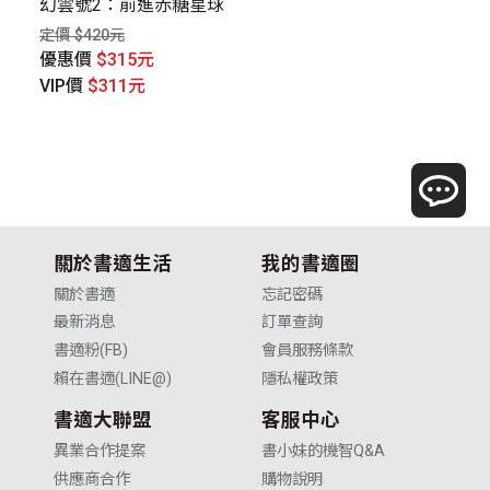
篇
幻雲號2：前進赤糖星球
安
斯
定價 $420元
定價
優惠價
$315元
優
VIP價
$311元
V
關於書適生活
我的書適圈
關於書適
忘記密碼
最新消息
訂單查詢
書適粉(FB)
會員服務條款
賴在書適(LINE@)
隱私權政策
書適大聯盟
客服中心
異業合作提案
書小妹的機智Q&A
供應商合作
購物說明