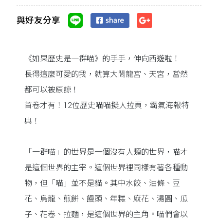
與好友分享
《如果歷史是一群喵》的手手，伸向西遊啦！
長得這麼可愛的我，就算大鬧龍宮、天宮，當然
都可以被原諒！
首卷才有！12位歷史喵喵擬人拉頁，霸氣海報特
典！
「一群喵」的世界是一個沒有人類的世界，喵才
是這個世界的主宰。這個世界裡同樣有著各種動
物，但「喵」並不是貓。其中水餃、油條、豆
花、烏龍、煎餅、饅頭、年糕、麻花、湯圓、瓜
子、花卷、拉麵，是這個世界的主角。喵們會以