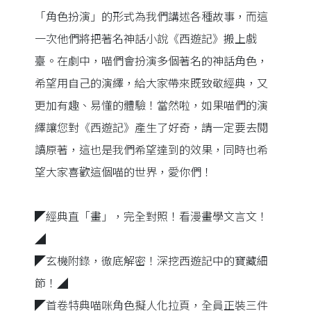
「角色扮演」的形式為我們講述各種故事，而這
一次他們將把著名神話小說《西遊記》搬上戲
臺。在劇中，喵們會扮演多個著名的神話角色，
希望用自己的演繹，給大家帶來既致敬經典，又
更加有趣、易懂的體驗！當然啦，如果喵們的演
繹讓您對《西遊記》產生了好奇，請一定要去閱
讀原著，這也是我們希望達到的效果，同時也希
望大家喜歡這個喵的世界，愛你們！
◤經典直「畫」，完全對照！看漫畫學文言文！
◢
◤玄機附錄，徹底解密！深挖西遊記中的寶藏細
節！◢
◤首卷特典喵咪角色擬人化拉頁，全員正裝三件