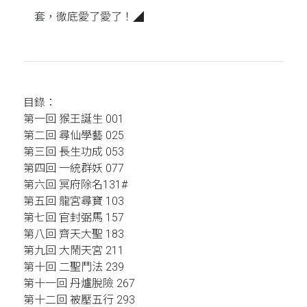
套，徹底愛了愛了！◢
目錄：
第一回 猴王誕生 001
第二回 尋仙學藝 025
第三回 長生功成 053
第四回 一統群妖 077
第六回 冥府除名131#
第五回 龍宮尋寶 103
第七回 官封弼馬 157
第八回 齊天大聖 183
第九回 大鬧天宮 211
第十回 二聖鬥法 239
第十一回 丹爐脫險 267
第十二回 被壓五行 293