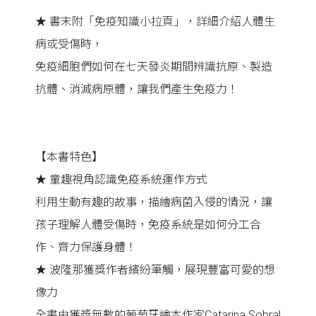
★ 書末附「免疫知識小拉頁」，詳細介紹人體生
病或受傷時，
免疫細胞們如何在七天發炎期間辨識抗原、製造
抗體、消滅病原體，讓我們產生免疫力！
【本書特色】
★ 童趣視角認識免疫系統運作方式
利用生動有趣的故事，描繪病菌入侵的情況，讓
孩子理解人體受傷時，免疫系統是如何分工合
作、齊力保護身體！
★ 波隆那獲獎作者繽紛筆觸，展現豐富可愛的想
像力
全書由獲獎無數的葡萄牙繪本作家Catarina Sobral