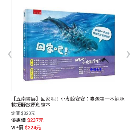
‹
›
【五南書展】回家吧！小虎鯨安安：臺灣第一本鯨豚
字
救援野放原創繪本
精
定價 $320元
定價
優惠價
$237元
優
VIP價
$224元
V