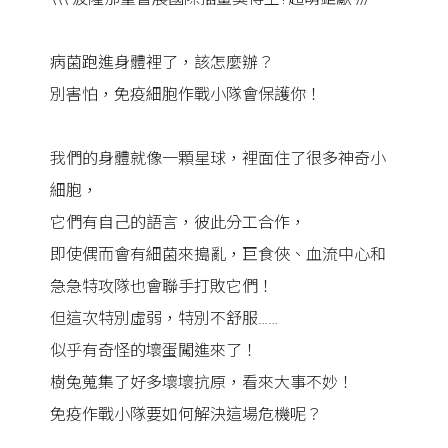
病菌跑進身體裡了，該怎麼辦？
別害怕，免疫細胞作戰小隊會保護你！
我們的身體就像一顆星球，裡面住了很多神奇小
細胞，
它們有自己的語言，彼此分工合作，
即使偶而會有細菌來搗亂，巨食俠、血流中心和
急急特攻隊也會聯手打敗它們！
但這次特別虛弱，特別不舒服……
似乎有奇怪的壞蛋闖進來了！
樹兔蒐集了好多壞壞抗原，看來大事不妙！
免疫作戰小隊要如何解決這場危機呢？