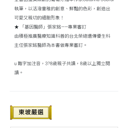
執筆，以活潑童稚的創意、鮮豔的色彩，創造出
可愛又親切的細胞形象！
★ 「基因醫師」張家銘——專業審訂
由積極推廣醫療知識科普的台北榮總遺傳優生科
主任張家銘醫師為本書做專業審訂。
u 難字加注音，3?8歲親子共讀，8歲以上獨立閱
讀。