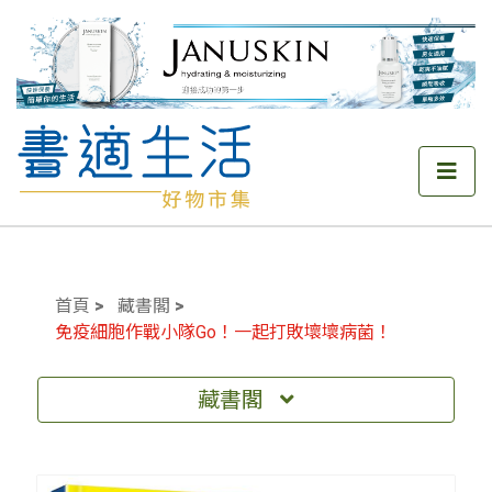
首頁
藏書閣
免疫細胞作戰小隊Go！一起打敗壞壞病菌！
藏書閣