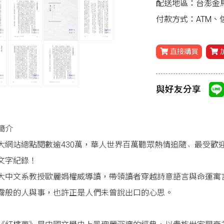
配送地區：台澎金
付款方式：ATM
直接購買
與好友分享
簡介
大網站總點閱數逾430萬，華人世界百萬聽眾熱情追隨﹅最受歡
文字紀錄！
大中文系教授歐麗娟權威導讀，帶領讀者穿越詩意語言與命運寓
霧般的人與事，也許正是人們未曾說出口的心思。