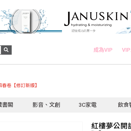
成為VIP
VI
四春卷【修訂新版】
藏書閣
影音、文創
3C家電
飲食
紅樓夢公開