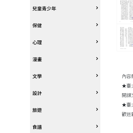
其他語言
哲學
生涯規劃
技能檢定
天文地理
體育運動
兒童青少年
中文
歷史地理
經營管理、成功學
電玩攻略
物理化學
音樂、樂譜
0~3歲
保健
歷史人物傳記
商學、經濟學
其他
科普
繪畫/書法
4~8歲
家庭、親子
心理
兩岸國際
投資理財
數學
攝影
8~12歲
疾病養生
心理學
漫畫
人物傳記
航空
電影
12~18歲
醫療人文
勵志成長
漫畫
內容
文學
★臺
職場工作術
棋藝桌遊
遊戲書
人際關係
圖文繪本
中文文學
設計
開課
★臺
寵物
英語書
生老病死
限制級漫畫
中文詩詞
藝術設計
旅遊
歡迷
時尚、瘦身、芳療
教育教養
武俠小說
居家佈置
台灣
食譜