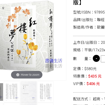
版】
型號/ISBN：97895
品牌/出版社：聯經
製造商/作者：歐麗
上市日/出版日：2025
規格：平裝/17x23x
數 量：
定價：$580元
Hover to zoom
特惠價：
$435 元
VIP價：
$406 元
配送方式：
超商、