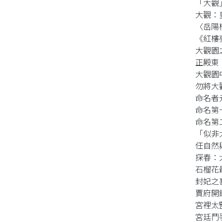
「大觀
大觀：
〈岳陽
《紅樓
大觀園
正殿東
大觀園
勿將大
命名者
命名第
命名第
「似非
任自然
探春：
石榴花
封妃之
賈府開
宮裡太
宮廷鬥