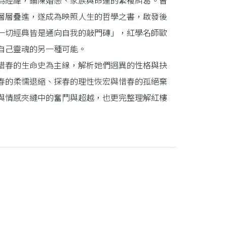
經緯，鋪陳婚戀、家族與命運的繁複糾葛。曹
層層疊進，遂成為映照人生的哲學之書，啟發後
一切經典皆是通向自我的敲門磚」，紅學名師歐
自己靈魂的另一種可能。
春的生命史為主線，解析她們迥異的性格與抉
春的柔懦退縮、探春的理性恢宏與惜春的孤絕棄
與情感夾縫中的奮鬥與超越，也更完整理解紅樓