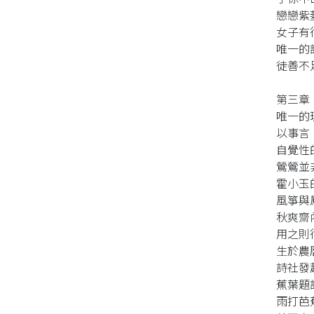
戀戀紫
女子有
唯一的
徒善不
第三章
唯一的
以事言
自覺性
鶯鶯並
霍小玉
風箏與
秋爽齋
用之則
生於農
詩社發
蕉葉題
雨打芭