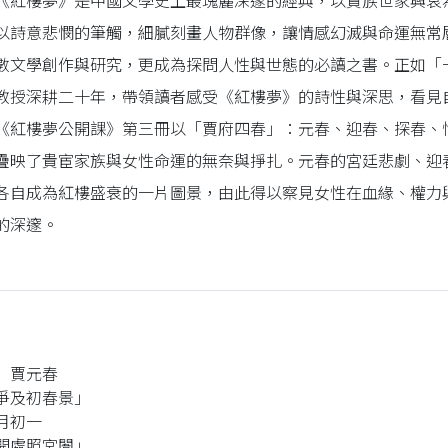
樓夢》是中國文學史上最瑰麗深邃的經典，以貴族世家興衰為
以詩意悲憫的筆觸，細膩刻畫人物群像，讓情感幻滅與命運無常
數文學創作與研究，更成為探問人性與世態的必讀之書。正如「
教授深耕二十年，帶領讀者感受《紅樓夢》的詩性與深思，看見
樓夢公開課》第三冊以「賈府四春」：元春、迎春、探春、惜
疊映了貴宦家族與女性命運的無奈與掙扎。元春的宮廷悲劇、迎
各自成為紅樓盛衰的一片圖景，由此得以察見女性在血緣、權力
的深邃。
 賈元春
爭及初春景」
月初一
開處照宮闈」