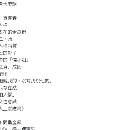
逢大夢歸
 賈迎春
人格
表花的金釵們
二木頭」
人格特質
淡的影子
中的「懦小姐」
之資」成因
依順
他說我的，沒有我說他的」
我存在感
怕人惱」
女性意識
太上感應篇》
不問纍金鳳
山狼，得志便猖狂