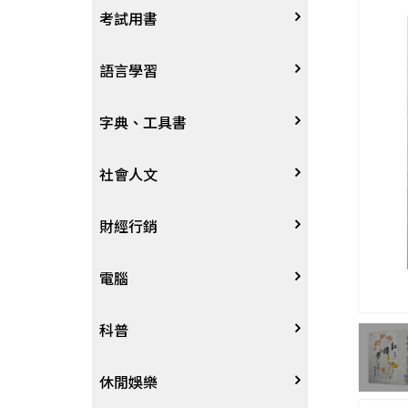
宗教
考試用書
星象星座命理
四技二專大學
語言學習
國考、檢定
英語/美語
字典、工具書
留學考試
日語
字辭典
社會人文
學習法/考試方法
韓語
百科、圖鑑
社會學、人文思想
財經行銷
國中小參考書
歐語
地圖集
法律
行銷廣告
電腦
東南亞語
其他工具書
政治
談判溝通
軟體
科普
閩南語/台語
軍事
電子商務&趨勢
硬體
大自然動植物
休閒娛樂