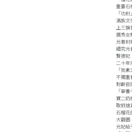
重臺石
同性、限制級小說
「功封
滿族文
上三旗
愛情小說
選秀女
元春封
細究元
賢德妃
二十年
「我素
不獨重
對齡官
「寧養
寶二奶
取釵捨
石榴花
大觀園
元妃給