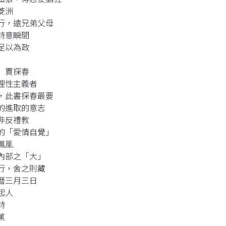
菱洲
行，遠兄弟父母
詩意瞬間
足以為政
 賈探春
理性主義者
，此書探春最要
的進取的意志
非反禮教
的「愛情自覺」
鳳凰
內部之「大」
行，舍之則藏
曆三月三日
起人
詩
蕉