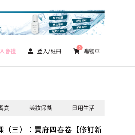
0
P入會禮
登入/註冊
購物車
饗宴
美妝保養
日用生活
課（三）：賈府四春卷【修訂新