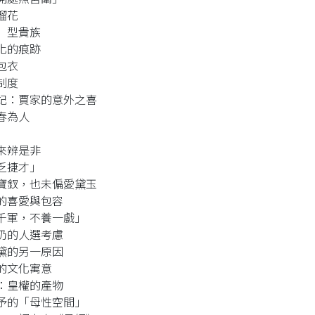
榴花
」型貴族
化的痕跡
包衣
制度
妃：賈家的意外之喜
春為人
來辨是非
乏捷才」
寶釵，也未偏愛黛玉
的喜愛與包容
千軍，不養一戲」
奶的人選考慮
黛的另一原因
的文化寓意
：皇權的產物
予的「母性空間」