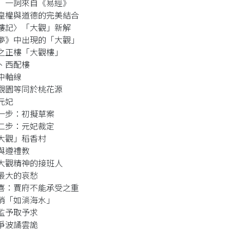
」一詞來自《易經》
皇權與道德的完美結合
樓記〉「大觀」新解
夢》中出現的「大觀」
之正樓「大觀樓」
、西配樓
中軸線
觀園等同於桃花源
元妃
一步：初擬草案
二步：元妃裁定
大觀」稻香村
與遵禮教
大觀精神的接班人
最大的哀愁
喜：賈府不能承受之重
銷「如淌海水」
監予取予求
爭波譎雲詭