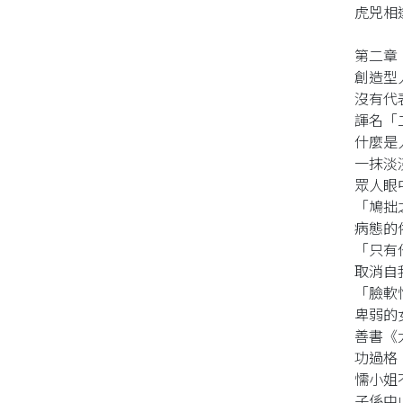
虎兕相
第二章
創造型
沒有代
諢名「
什麼是
一抹淡
眾人眼
「鳩拙
病態的
「只有
取消自
「臉軟
卑弱的
善書《
功過格
懦小姐
子係中