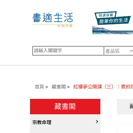
首頁
藏書閣
紅樓夢公開課（三）：賈府
藏書閣
宗教命理