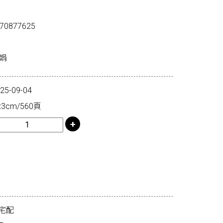
70877625
娟
-09-04
3cm/560頁
宅配