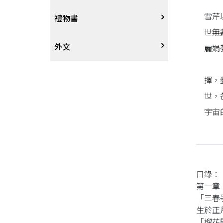
《紅
雪芹
戲劇、舞蹈
奇幻恐佈小說
建築工藝
中港澳
中式
禮物書
世無
動腦解謎
推理小說
園藝
日韓
西式
外文
麗娟
《紅
性愛指南、寫真
歷史小說
手工藝、DIY
東南亞
烘焙西點
外文-醫療保健
擇，
世，
寫實、報導文學
歐美紐澳
餐飲指南
宇宙
翻譯文學
世界其他
不分類食譜
旅遊文學
飲品
目錄：
第一章
飲食文學
「三春
生於正
寫作、字詞
「榴花