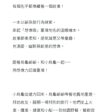
每個名字都像藏著一個故事！
一本以爺孫旅行為線索，
串起「想像版」臺灣地名的溫暖繪本。
故事節奏柔和，語氣誠懇又帶童趣，
充滿愛、幽默與創意的想像。
跟著烏龜爺爺，和小烏龜一起——
用想像力認識臺灣！
小烏龜從遠方回來，烏龜爺爺帶著他舊地重遊、
拜訪故友，展開一場特別的旅行。他們坐上火
車、纜車、捷運和小船——到桃園野餐、鶯歌捏