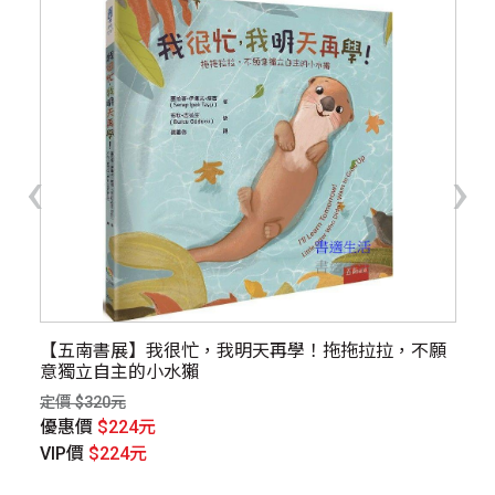
‹
›
【五南書展】我很忙，我明天再學！拖拖拉拉，不願
【
意獨立自主的小水獺
退
主
定價 $320元
定價
優惠價
$224元
優
VIP價
$224元
V