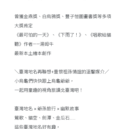
曾獲金鼎獎、白烏鴉獎、豐子愷圖畫書獎等多項
大獎肯定
《最可怕的一天》、《下雨了！》、《唱歌給貓
聽》作者——湯姆牛
最新本土繪本創作
＼臺灣地名再聯想+重懷祖孫情誼的溫馨媒介／
小烏龜們快快跟上烏龜爺爺，
一起用童趣的視角旅讀北臺灣吧！
臺灣地名 × 爺孫旅行 × 幽默故事
鶯歌、貓空、劍潭、金瓜石……
這些臺灣地名好有趣，