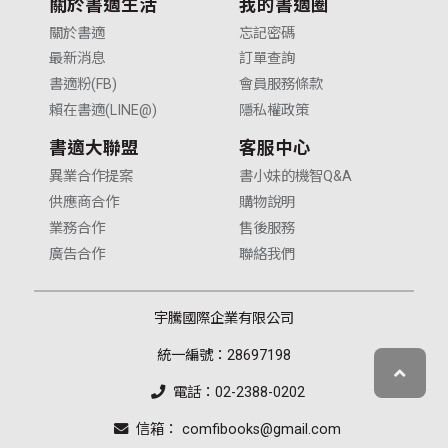
關於書適生活
我的書適圈
關於書適
忘記密碼
最新消息
訂單查詢
書適粉(FB)
會員服務條款
賴在書適(LINE@)
隱私權政策
書適大聯盟
客服中心
異業合作提案
書小妹的機智Q&A
供應商合作
購物說明
業務合作
售後服務
廣告合作
聯絡我們
宇騰國際企業有限公司
統一編號：28697198
電話：02-2388-0202
信箱： comfibooks@gmail.com