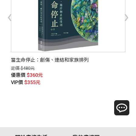
‹
›
路
當生命停止：創傷、連結和家族排列
黃
定價 $480元
定價
優惠價
$360元
優
VIP價
$355元
V