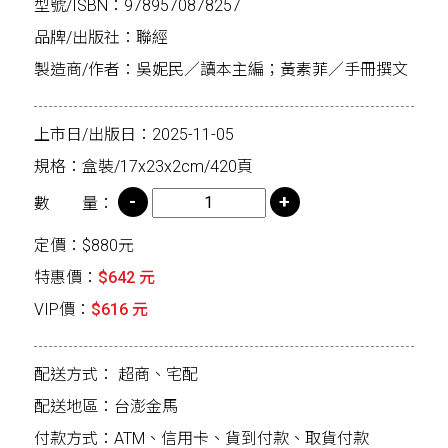
型號/ISBN：9789570878257
品牌/出版社：聯經
製造商/作者：吳妮民／讀本主編；黃素菲／手冊撰文
上市日/出版日：2025-11-05
規格：盒裝/17x23x2cm/420頁
數 量：
定價：$880元
特惠價：
$642 元
VIP價：
$616 元
配送方式：
超商、宅配
配送地區：台澎金馬
付款方式：ATM、信用卡、貨到付款、取貨付款