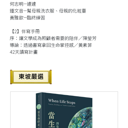
何志明—遽遽
鍾文音—幫母親洗衣服、母親的化粧臺
黃雅歆—臨終練習
【2】伴寫手冊
序：讓文學成為照顧者需要的陪伴／陳瑩芳
導論：透過書寫拿回生命掌控感／黃素菲
42天讀寫計畫