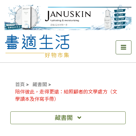
首頁
藏書閣
陪伴彼此，走得更遠：給照顧者的文學處方（文
學讀本及伴寫手冊）
藏書閣