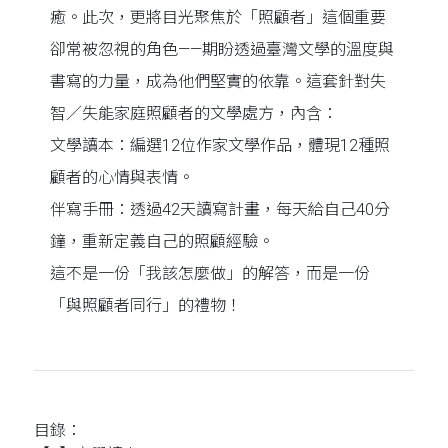
癒。此次，更將目光聚焦於「照顧者」這個重要
卻常被忽視的角色——期盼透過臺灣文學的溫度與
書寫的力量，成為他們堅實的依靠。這套針對失
智／失能家庭照顧者的文學處方，內含：
文學讀本：編選12位作家文學作品，體現12種照
顧者的心情與表情。
伴寫手冊：透過42天讀寫計畫，每天給自己40分
鐘，重新定義自己的照顧經驗。
這不是一份「我該怎麼做」的解答，而是一份
「與照顧者同行」的禮物！
目錄：