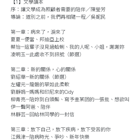
【1】文學讀本
序：讓文學成為照顧者需要的陪伴／陳瑩芳
導論：道別之前，我們再相隨一程／吳妮民
第一章：病來了，淚來了
夏夏—便當、邦迪亞上校
蔡怡—這輩子沒見過蛤蜊、我的人呢、小姐，謝謝妳
凌明玉—此處收不到訊號（節選）
第二章：新的關係，心的關係
劉紹華—新的關係（節選）
左耀元—龍磐的草如此柔軟
劉靜娟—媽媽和印尼來的Cidy
柳青亮—陪妳到白頭鬃、寫予查某囝的一張批、想欲叫
伊一聲阿爸、陪伴
林靜芸—回給林同學的一封信
第三章：放下自己，放下疾病，放下受苦的你
江佩津—陪病時光、爭吵、新年快樂