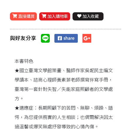
直接購買
加入購物車
加入收藏
與好友分享
本書特色
★國立臺灣文學館策畫、醫師作家吳妮民主編文
學讀本、諮商心理師黃素菲老師撰寫伴寫手冊，
臺灣第一套針對失智／失能家庭照顧者的文學處
方。
★適應症：長期照顧下的苦悶、無聊、煩躁、錯
愕，為您提供務實的人生相談；也偶爾解決因太
過溫馨或爆笑無處抒發導致的心情內傷。