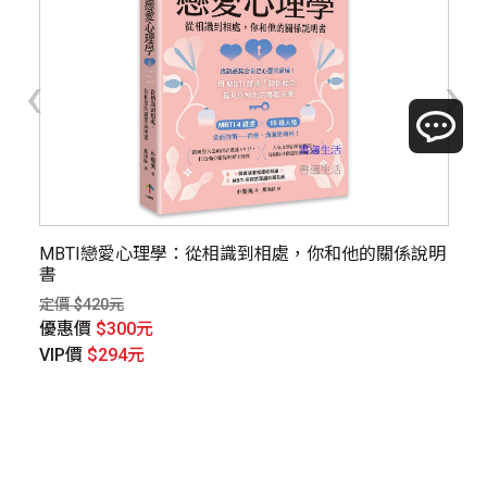
‹
›
MBTI戀愛心理學：從相識到相處，你和他的關係說明
父
書
定價
定價 $420元
優
優惠價
$300元
V
VIP價
$294元