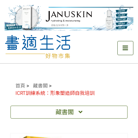
首頁
藏書閣
ICRT訓練系統：形象塑造師自我培訓
藏書閣