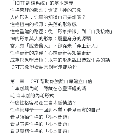
「ICRT 訓練系統」的基本定義
性格管理的起點：恢復「神的形象」
人的形象：你真的知道自己是誰嗎？
性格扭曲的根源：失落的形象感
性格重建的路徑：從「形象辨識」到「自我接納」
神的形象與人的形象：屬靈身分的源頭
當只有「脫去舊人」，卻從未「穿上新人」
性格更新的路徑：心志更新與知識更新
成為形象塑造師：以神的形象說出造就生命的話
ICRT形象塑造語言對照示範語句
第二章 ICRT 幫助你脫離自卑建立自信
自卑感與內耗：隱藏在心靈深處的消
耗 自卑感的內耗形式
什麼性格容易產生自卑感情結？
性格管理學──回到本質，看見真實的自己
看見領袖性格的「根本問題」
看見表達性格的「根本問題」
看見親切性格的「根本問題」