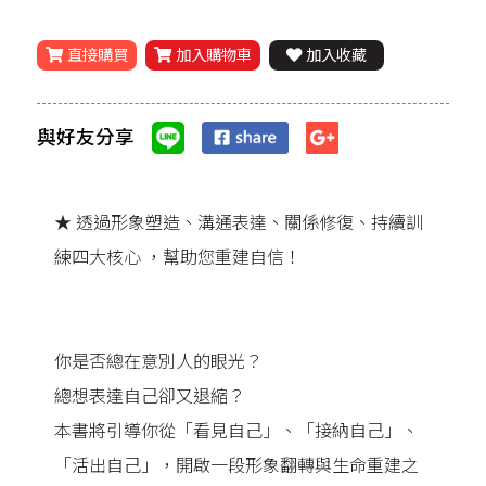
直接購買
加入購物車
加入收藏
與好友分享
★ 透過形象塑造、溝通表達、關係修復、持續訓
練四⼤核⼼ ，幫助您重建自信！
你是否總在意別⼈的眼光？
總想表達自己卻又退縮？
本書將引導你從「看見自己」、「接納自己」、
「活出自己」，開啟⼀段形象翻轉與⽣命重建之