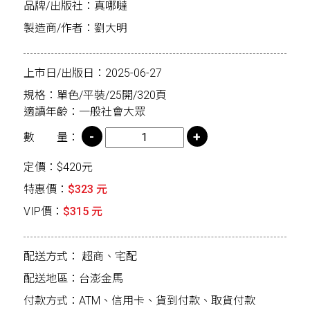
品牌/出版社：​真哪噠
製造商/作者：劉大明
上市日/出版日：2025-06-27
規格：單色/平裝/25開/320頁
適讀年齡：一般社會大眾
數 量：
定價：$420元
特惠價：
$323 元
VIP價：
$315 元
配送方式：
超商、宅配
配送地區：台澎金馬
付款方式：ATM、信用卡、貨到付款、取貨付款