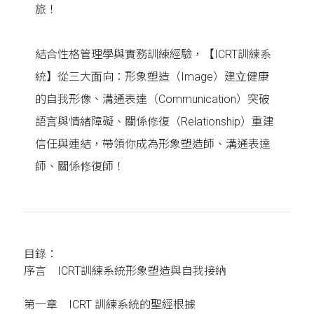
旅！
結合性格管理學與實務訓練經驗，【ICRT訓練系
統】從三⼤⾯向：形象塑造（Image）建⽴健康
的⾃我形像、溝通表達（Communication）突破
語⾔與情緒障礙、關係修復（Relationship）重建
信任與連結，帶領你成為形象塑造師、溝通表達
師、關係修復師！
目錄：
序言 ICRT訓練系統形象塑造與自我接納
第一章 ICRT 訓練系統的聖經根據