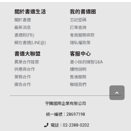
關於書適生活
我的書適圈
關於書適
忘記密碼
最新消息
訂單查詢
書適粉(FB)
會員服務條款
賴在書適(LINE@)
隱私權政策
書適大聯盟
客服中心
異業合作提案
書小妹的機智Q&A
供應商合作
購物說明
業務合作
售後服務
廣告合作
聯絡我們
宇騰國際企業有限公司
統一編號：28697198
電話：02-2388-0202