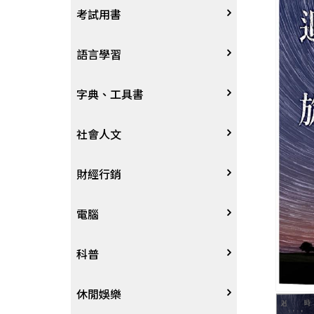
宗教
考試用書
星象星座命理
四技二專大學
語言學習
國考、檢定
英語/美語
字典、工具書
留學考試
日語
字辭典
社會人文
學習法/考試方法
韓語
百科、圖鑑
社會學、人文思想
財經行銷
國中小參考書
歐語
地圖集
法律
行銷廣告
電腦
東南亞語
其他工具書
政治
談判溝通
軟體
科普
閩南語/台語
軍事
電子商務&趨勢
硬體
大自然動植物
休閒娛樂