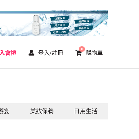
0
P入會禮
登入/註冊
購物車
饗宴
美妝保養
日用生活