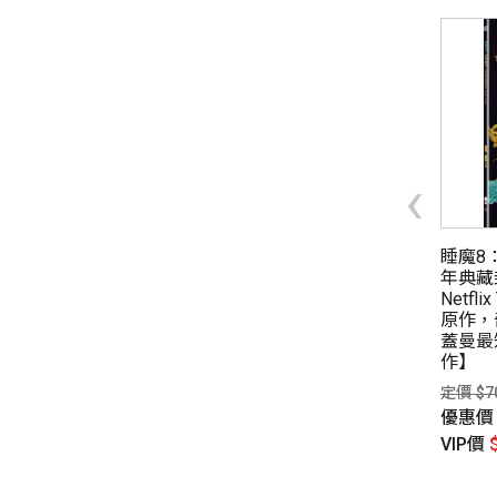
同性、限制級小說
愛情小說
‹
要團聚‧氣要寧靜」馬
詭軼紀事‧拾（完結篇）：
睡魔8
為 2025 月曆書
噬魂詭書靈
年典藏
Netfl
$450元
定價 $360元
原作，
惠價
$356元
優惠價
$263元
蓋曼最
P價
$338元
VIP價
$259元
作】
定價 $7
優惠
VIP價