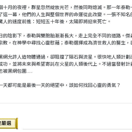
個十月的夜裡，群星忽然綻放光芒，然後同時熄滅。那一年泰勒
了這一幕，他們的人生與整個世界的命運從此改變。一張不知名
驚人的速度前進：短短五十年後，太陽即將迎來死亡。
日的陰影下，泰勒與雙胞胎漸漸長大，走上完全不同的道路。傑
宗教，在神學中尋找心靈慰藉；泰勒選擇成為濟世救人的醫生，
黑網允許人造物體通過，卻阻擋了隕石與流星。很快地人類計劃
成功，並將未來與希望寄託在火星的人類後代上。不過當發射計
也被黑網包圍……
一天都可能是最後一天的絕望中，該如何找回心靈的勇氣？