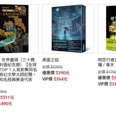
：世界盡頭（三十周
黑面之狐
時空行者2
封面紀念版）【全球
羅 / 春天
定價 $520元
ix TOP 1 人氣影集同名
定價 $470
優惠價
$390元
奇幻文學大師尼爾‧
優惠價
$
VIP價
$364元
知名經典美漫代表
VIP價
$3
00元
價
$511元
$490元