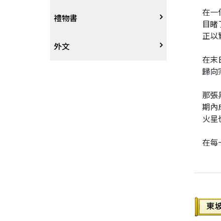
在一
戲劇、舞蹈
奇幻恐佈小說
建築工藝
中港澳
中式
禮物書
目睹
正以
動腦解謎
推理小說
園藝
日韓
西式
外文
在末
歸向
性愛指南、寫真
歷史小說
手工藝、DIY
東南亞
烘焙西點
外文-醫療保健
那張
寫實、報導文學
歐美紐澳
餐飲指南
期內
火星
翻譯文學
世界其他
不分類食譜
在每
旅遊文學
飲品
飲食文學
寫作、字詞