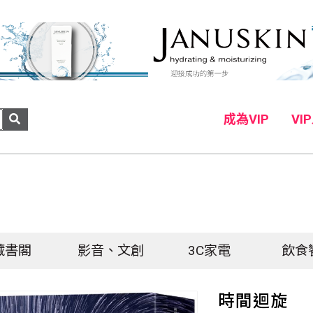
成為VIP
VI
藏書閣
影音、文創
3C家電
飲食
時間迴旋