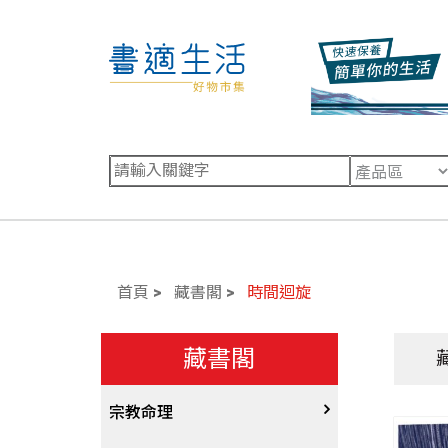
首頁
藏書閣
時間迴旋
藏書閣
宗教命理