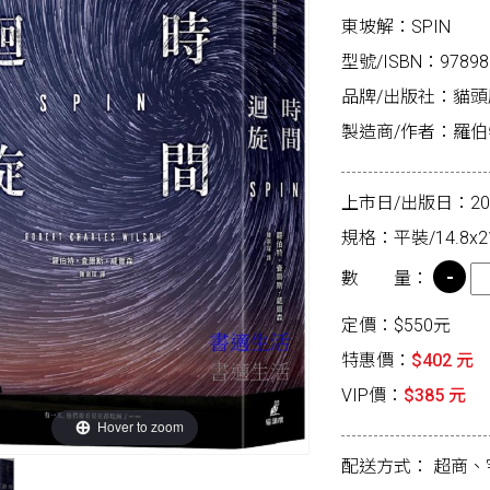
東坡解：SPIN
型號/ISBN：97898
品牌/出版社：貓頭
製造商/作者：羅伯特．查
上市日/出版日：2025
規格：平裝/14.8x2
數 量：
定價：$550元
特惠價：
$402 元
VIP價：
$385 元
Hover to zoom
配送方式：
超商、