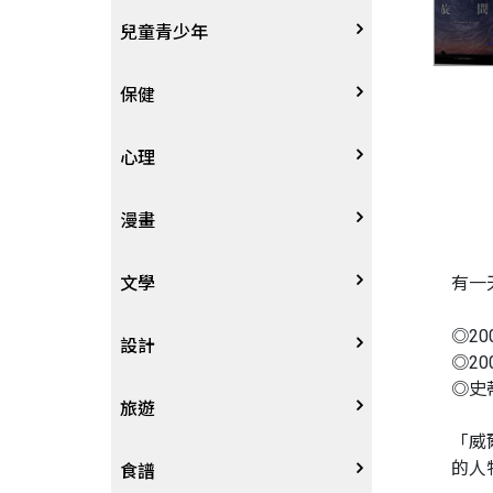
其他語言
哲學
生涯規劃
技能檢定
天文地理
體育運動
兒童青少年
中文
歷史地理
經營管理、成功學
電玩攻略
物理化學
音樂、樂譜
0~3歲
保健
歷史人物傳記
商學、經濟學
其他
科普
繪畫/書法
4~8歲
家庭、親子
心理
兩岸國際
投資理財
數學
攝影
8~12歲
疾病養生
心理學
漫畫
人物傳記
航空
電影
12~18歲
醫療人文
勵志成長
漫畫
有一
文學
◎2
職場工作術
棋藝桌遊
遊戲書
人際關係
圖文繪本
中文文學
設計
◎2
◎史
寵物
英語書
生老病死
限制級漫畫
中文詩詞
藝術設計
旅遊
「威
的人
時尚、瘦身、芳療
教育教養
武俠小說
居家佈置
台灣
食譜