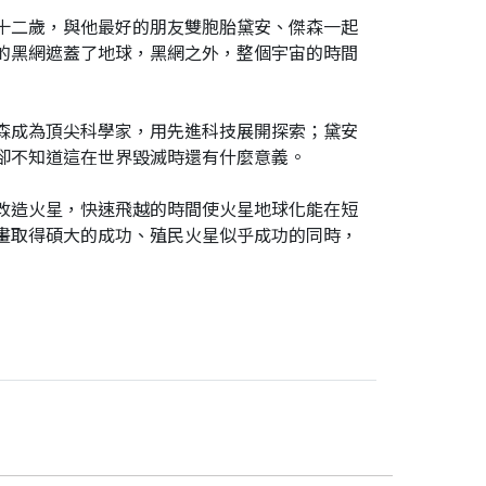
十二歲，與他最好的朋友雙胞胎黛安、傑森一起
的黑網遮蓋了地球，黑網之外，整個宇宙的時間
森成為頂尖科學家，用先進科技展開探索；黛安
卻不知道這在世界毀滅時還有什麼意義。
改造火星，快速飛越的時間使火星地球化能在短
畫取得碩大的成功、殖民火星似乎成功的同時，