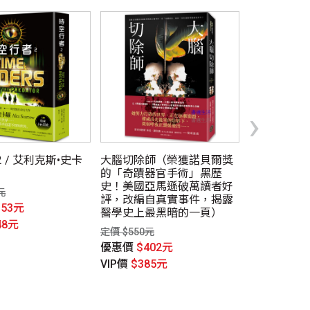
›
 / 艾利克斯•史卡
大腦切除師（榮獲諾貝爾獎
營繕師異譚
的「奇蹟器官手術」黑歷
典回歸版）
史！美國亞馬遜破萬讀者好
元
定價 $320元
評，改編自真實事件，揭露
353元
優惠價
$24
醫學史上最黑暗的一頁）
48元
VIP價
$230
定價 $550元
優惠價
$402元
VIP價
$385元