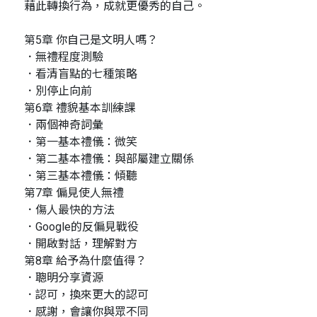
藉此轉換行為，成就更優秀的自己。
第5章 你自己是文明人嗎？
．無禮程度測驗
．看清盲點的七種策略
．別停止向前
第6章 禮貌基本訓練課
．兩個神奇詞彙
．第一基本禮儀：微笑
．第二基本禮儀：與部屬建立關係
．第三基本禮儀：傾聽
第7章 偏見使人無禮
．傷人最快的方法
．Google的反偏見戰役
．開啟對話，理解對方
第8章 給予為什麼值得？
．聰明分享資源
．認可，換來更大的認可
．感謝，會讓你與眾不同