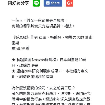
與好友分享
一個人、甚至一家企業是否成功，
判斷的標準其實只有這項品質：禮貌。
《逆思維》作者 亞當．格蘭特、領導力大師 葛史
密斯
重 磅 推 薦
★ 長踞美國Amazon暢銷榜，日本銷售逾10萬
冊、改編為漫畫
★ 濃縮20年研究與觀察成果，一本杜絕有毒文
化、創造正向環境的指南
為什麼沒禮貌的公司，去之前要三思？
著名的影響力專家克莉絲汀．波拉斯，專門研究
職場中的粗魯行為。經過多年深入調查及企業觀
察，她發現科技的進步不但沒讓生活更文明，反