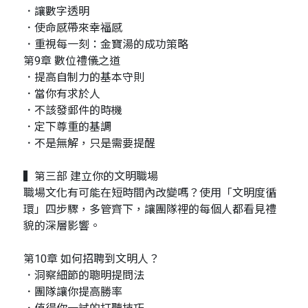
．讓數字透明
．使命感帶來幸福感
．重視每一刻：金寶湯的成功策略
第9章 數位禮儀之道
．提高自制力的基本守則
．當你有求於人
．不該發郵件的時機
．定下尊重的基調
．不是無解，只是需要提醒
▍第三部 建立你的文明職場
職場文化有可能在短時間內改變嗎？使用「文明度循
環」四步驟，多管齊下，讓團隊裡的每個人都看見禮
貌的深層影響。
第10章 如何招聘到文明人？
．洞察細節的聰明提問法
．團隊讓你提高勝率