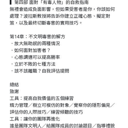
▍第四部 面對「有毒人物」的自救指南
無禮會造成負面影響，但如果受害者是你，你該如何
處理？波拉斯教授將告訴你建立正確心態、擬定對
策，以及最終切斷毒害的實用技巧。
第14章：不文明毒害的解方
．放大無助感的兩種情況
．如何面對加害者？
．心態調適可以提高勝率
．立於不敗的七種方法
．該不該離職？自我評估提問
總結
致謝
工具：提高自我價值的五個練習
精力管理／樹立可模仿的對象／覺察你的隱形偏見／
評估你的人際技巧／練習傾聽的技巧
工具：讓你的團隊再進化
誰是團隊文明人／給團隊成員的討論題目／指導禮貌