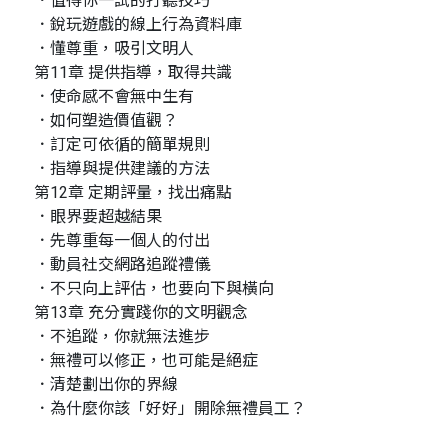
．值得你一試的打聽技巧
．銳玩遊戲的線上行為資料庫
．懂尊重，吸引文明人
第11章 提供指導，取得共識
．使命感不會無中生有
．如何塑造價值觀？
．訂定可依循的簡單規則
．指導與提供建議的方法
第12章 定期評量，找出痛點
．眼界要超越結果
．先尊重每一個人的付出
．動員社交網路追蹤禮儀
．不只向上評估，也要向下與橫向
第13章 充分實踐你的文明觀念
．不追蹤，你就無法進步
．無禮可以修正，也可能是絕症
．清楚劃出你的界線
．為什麼你該「好好」開除無禮員工？