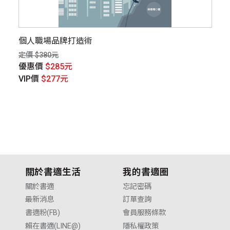
讓
個人職場品牌打造術
認
譜
定價 $380元
定價
優惠價
$285元
優
VIP價
$277元
V
關於書適生活
我的書適圈
關於書適
忘記密碼
最新消息
訂單查詢
書適粉(FB)
會員服務條款
賴在書適(LINE@)
隱私權政策