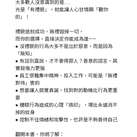
大多數人沒意識到的是……
光是「有禮貌」，就能讓人心甘情願「聽你
的」！
禮貌造就成功，無禮毀掉一切，
而你的選擇，直接決定你能成為誰——
● 沒禮貌的行為大多不是出於惡意，而是因為
「無知」
● 有話別直說，才不會得罪人？善意的謊言，其
實殺傷力更強
● 員工很難集中精神、投入工作，可能是「無禮
對待」害的
● 想要讓人感覺真誠，找到對的動機比行為更重
要
● 糟糕行為造成的心理「烙印」，堪比永遠消不
掉的紋身
● 控制不住情緒和攻擊性，也許是不夠善待自己
翻開本書，你將了解：