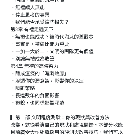
．時間、金錢的沉重代價
．無禮讓人無能
．停止思考的毒藥
．我們能否承受這些損失？
第3章 有禮走遍天下
．無禮也能成功？被時代淘汰的舊觀念
．事實是，禮貌比能力重要
．一加一大於二，文明的團隊更有價值
．別讓無禮成為敗筆
第4章 無禮的高傳染力
．釀成瘟疫的「漣漪效應」
．滲透你的潛意識，影響你的決定
．隔離策略
．長達數年的負面影響
．禮貌，也同樣影響深遠
▍第二部 文明程度測驗：你的現狀與改善方法
改變，就從看清自己的現狀和處境開始。本部分收錄
目前廣受大型組織採用的評測與改善技巧，我們可以