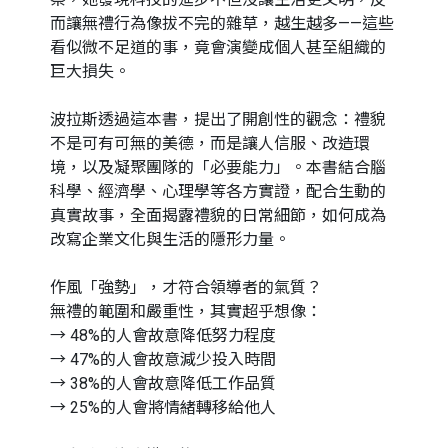
而讓無禮行為像拔不完的雜草，越生越多——這些
看似微不足道的事，竟會演變成個人甚至組織的
巨大損失。
波拉斯透過這本書，提出了開創性的觀念：禮貌
不是可有可無的美德，而是讓人信服、改造環
境，以及凝聚團隊的「必要能力」。本書結合腦
科學、經濟學、心理學等各方實證，配合生動的
真實故事，全面揭露禮貌的日常細節，如何成為
改寫企業文化與生活的隱形力量。
作風「強勢」，才符合領導者的氣質？
無禮的範圍和嚴重性，其實超乎想像：
→ 48%的人會故意降低努力程度
→ 47%的人會故意減少投入時間
→ 38%的人會故意降低工作品質
→ 25%的人會將情緒轉移給他人