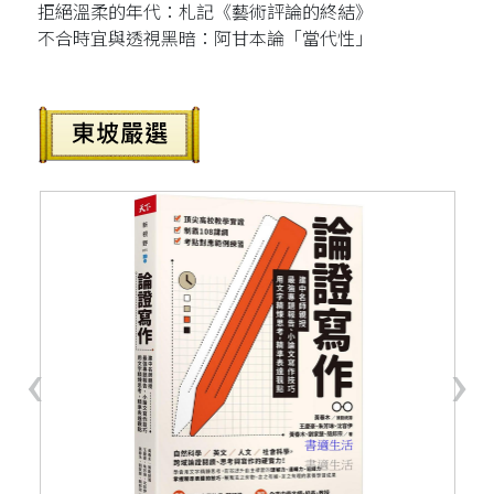
拒絕溫柔的年代：札記《藝術評論的終結》
不合時宜與透視黑暗：阿甘本論「當代性」
‹
›