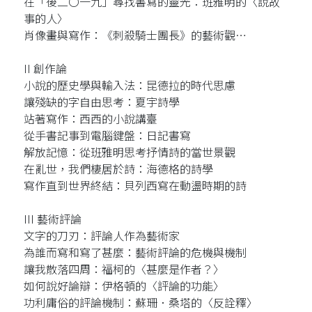
在「後二〇一九」尋找書寫的靈光：班雅明的〈說故
事的人〉
肖像畫與寫作：《刺殺騎士團長》的藝術觀⋯
II 創作論
小說的歷史學與輸入法：昆德拉的時代思慮
讓殘缺的字自由思考：夏宇詩學
站著寫作：西西的小說講臺
從手書記事到電腦鍵盤：日記書寫
解放記憶：從班雅明思考抒情詩的當世景觀
在亂世，我們棲居於詩：海德格的詩學
寫作直到世界終結：貝列西寫在動盪時期的詩
III 藝術評論
文字的刀刃：評論人作為藝術家
為誰而寫和寫了甚麼：藝術評論的危機與機制
讓我散落四周：福柯的〈甚麼是作者？〉
如何說好論辯：伊格頓的〈評論的功能〉
功利庸俗的評論機制：蘇珊．桑塔的〈反詮釋〉