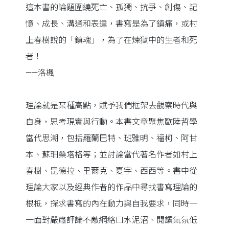
這本書的論題圍繞死亡、孤獨、抗爭、創傷、記
憶、成長、溝通和表達，書寫是為了鎮痛，或村
上春樹說的「鎮魂」，為了在煉獄中的生者和死
者！
——洛楓
理論就是某種高點，賦予我們框架去觀察時代與
自身，思考現實與行動。本書文章聚焦歐陸哲學
當代思潮，包括羅蘭巴特、班雅明、福柯、阿甘
本、蘇珊桑塔格等；並討論當代著名作者如村上
春樹、昆德拉、里爾克、夏宇、西西等。書中從
理論大家以及經典作者的作品中尋找書寫理論的
根柢，探求書寫的內在動力與自我要求，同時一
一面對嚴肅評論不敵網絡口水泥沼、閱讀氣氛低