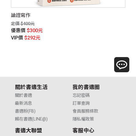
論證寫作
4
定價 $400元
定價
優惠價
$300元
優
VIP價
$292元
V
關於書適生活
我的書適圈
關於書適
忘記密碼
最新消息
訂單查詢
書適粉(FB)
會員服務條款
賴在書適(LINE@)
隱私權政策
書適大聯盟
客服中心