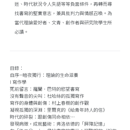
迷、時代狀況令人失語等等負面條件，再轉而尋
找書寫的堅實意志，兼具批判力與情感召喚。為
當代理論愛好者、文青、創作者與研究院學生所
必讀。
目錄：
自序—暗夜獨行：理論的生命滋養
I 寫作學
死前留言：羅蘭．巴特的慾望書寫
沒有聲音的尖叫：杜哈絲的孤獨寫作
寫作的身體與創傷：村上春樹的創作觀
凝視孤獨的深淵：里爾克的《給青年詩人的信》
時代的碎裂：跟創傷同命相依⋯
發現病徵，成就藝術：弗洛依德的「屏障記憶」