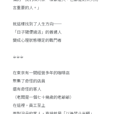
言重要的人。」
就這樣找到了人生方向──
「日子隨便過活」的普通人
變成心理狀態穩定的戰鬥者
☕︎☕︎☕︎
在東京有一間經營多年的咖啡店
聚集了奇怪的店員
還有奇怪的客人
（老闆是一個七十幾歲的老爺爺）
在這裡，員工至上
面對沒品的客人，直接就是「以後禁止光顧」