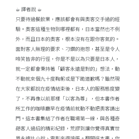
☕︎ 譯者說 ☕︎
只要待過餐飲業，應該都會有與奧客交手過的經
驗。奧客這種生物到哪裡都有，日本當然也不例
外，而且日本的奧客，根本沒有在跟你客氣的。
面對客人無理的要求、刁鑽的抱怨，甚至是令人
啼笑皆非的行徑，你是不是以為只要是日本人，
就一定都會秉持著「顧客永遠是對的」想法，動
不動就來個九十度鞠躬或是下跪道歉嗎？雖然現
在大家都說在疫情結束後，日本人的服務態度變
了，不再像以前那樣「以客為尊」，但本書作者
所工作的咖啡廳早在疫情前就動不動把奧客請出
門。這本書集結了作者在職場第一線，與各種奇
葩客人過招的精彩紀錄，荒謬到讓你覺得真實世
界永遠比小說、電影來得誇張。翻開這本書，你