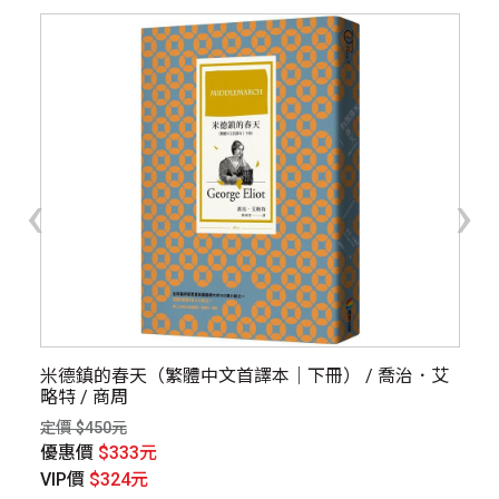
‹
›
米德鎮的春天（繁體中文首譯本｜下冊） / 喬治．艾
川
略特 / 商周
《
冊
定價 $450元
定價
優惠價
$333元
優
VIP價
$324元