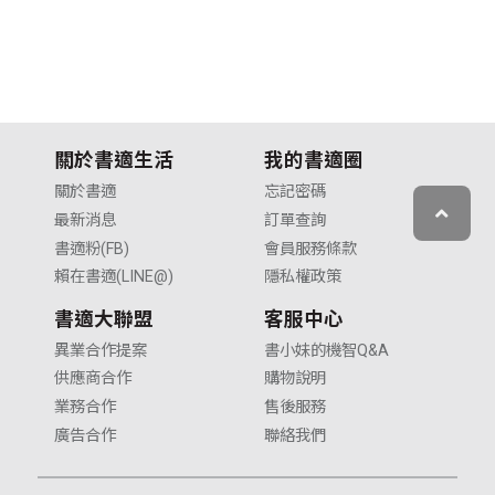
V
關於書適生活
我的書適圈
關於書適
忘記密碼
最新消息
訂單查詢
書適粉(FB)
會員服務條款
賴在書適(LINE@)
隱私權政策
書適大聯盟
客服中心
異業合作提案
書小妹的機智Q&A
供應商合作
購物說明
業務合作
售後服務
廣告合作
聯絡我們