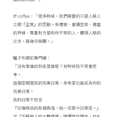
iff coffee：「很多時候，我們需要的只是人與人
之間『正常』的互動。有禮貌、會讀空氣、適當
的界線、尊重對方是和你平等的人，體現人格的
交流，與身份無關。」
驢子布朗尼專門鋪：
「沒有常識的到底是誰呢？有時候我不禁會思
考。
這個空間是我的完美日常，多希望也能成為你的
完美日常。
我的日常不包含
『在咖啡店的各個角落，拍一百張今日穿搭。』
或『不顧旁人的大聲嬉鬧，隨便當作隨性，自私