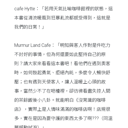
cafe Hytte：「若用天氣比喻咖啡館裡的狀態，這
本書從清流暖風到狂暴亂流都感受得到，這就是
我們的日常！」
Murmur Land Cafe：「明知與客人作對是件吃力
不討好的事情，但為何還要如此堅持自己的原
則？請大家來看看這本書吧！看他們在遇到奧客
時，如何鼓起勇氣、拒絕內耗，多麼令人暢快舒
壓；也有遇到天使客人，讓人溫暖上心頭的故
事，當然少不了在吧檯裡，卻彷彿看盡失控人間
的茶餘飯後小八卦。就能明白《沒常識的咖啡
店》，實際上是人情味滿滿的咖啡店啊！店規很
多，實在是因為要守護的東西太多了啊???（同溫
層感動拭淚）」