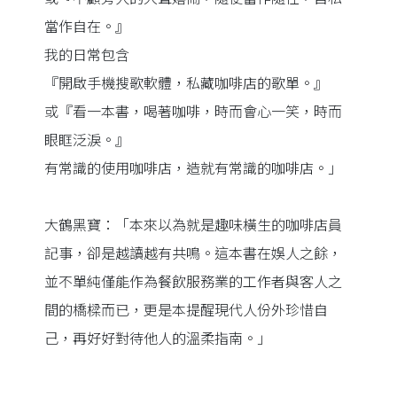
當作自在。』
我的日常包含
『開啟手機搜歌軟體，私藏咖啡店的歌單。』
或『看一本書，喝著咖啡，時而會心一笑，時而
眼眶泛淚。』
有常識的使用咖啡店，造就有常識的咖啡店。」
大鶴黑寶：「本來以為就是趣味橫生的咖啡店員
記事，卻是越讀越有共鳴。這本書在娛人之餘，
並不單純僅能作為餐飲服務業的工作者與客人之
間的橋樑而已，更是本提醒現代人份外珍惜自
己，再好好對待他人的溫柔指南。」