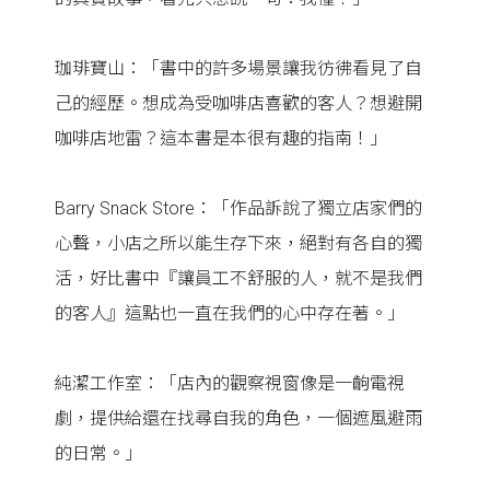
珈琲寶山：「書中的許多場景讓我彷彿看見了自
己的經歷。想成為受咖啡店喜歡的客人？想避開
咖啡店地雷？這本書是本很有趣的指南！」
Barry Snack Store：「作品訴說了獨立店家們的
心聲，小店之所以能生存下來，絕對有各自的獨
活，好比書中『讓員工不舒服的人，就不是我們
的客人』這點也一直在我們的心中存在著。」
純潔工作室：「店內的觀察視窗像是一齣電視
劇，提供給還在找尋自我的角色，一個遮風避雨
的日常。」