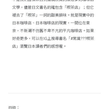
文學，儘管日文書名的確包含「喫茶店」；但它
褪去了「喫茶」一詞的甜美韻味。就是現實中的
日本咖啡店、日本咖啡店的現實，一間位在東
京，不新潮不仿舊不卑不亢的平凡咖啡店。如果
好奇更多，可以在IG上搜尋書名「#常識???喫茶
店」瀏覽日本讀者們的感想喔。
目錄：