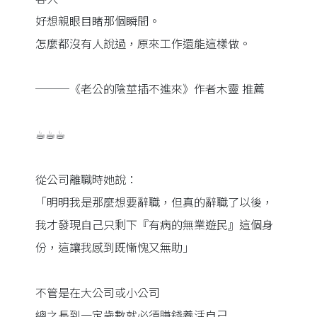
好想親眼目睹那個瞬間。
怎麼都沒有人說過，原來工作還能這樣做。
───《老公的陰莖插不進來》作者木靈 推薦
☕︎☕︎☕︎
從公司離職時她說：
「明明我是那麼想要辭職，但真的辭職了以後，
我才發現自己只剩下『有病的無業遊民』這個身
份，這讓我感到既慚愧又無助」
不管是在大公司或小公司
總之長到一定歲數就必須賺錢養活自己