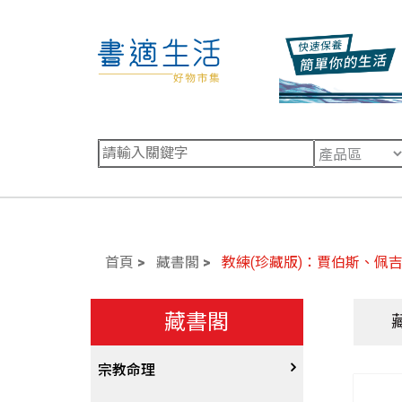
首頁
藏書閣
教練(珍藏版)：賈伯斯、佩
藏書閣
宗教命理