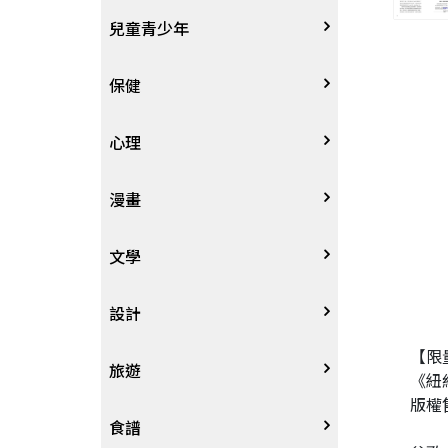
其他語言
哲學
生涯規劃
技能檢定
天文地理
體育運動
兒童青少年
中文
歷史地理
經營管理、成功學
電玩攻略
物理化學
音樂、樂譜
0~3歲
保健
歷史人物傳記
商學、經濟學
其他
科普
繪畫/書法
4~8歲
家庭、親子
心理
兩岸國際
投資理財
數學
攝影
8~12歲
疾病養生
心理學
漫畫
人物傳記
航空
電影
12~18歲
醫療人文
勵志成長
漫畫
文學
職場工作術
棋藝桌遊
遊戲書
人際關係
圖文繪本
中文文學
設計
【限
寵物
英語書
生老病死
限制級漫畫
中文詩詞
藝術設計
旅遊
《紐
版權
時尚、瘦身、芳療
教育教養
武俠小說
居家佈置
台灣
食譜