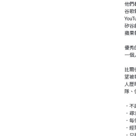
他們
谷歌
同性、限制級小說
Yo
矽谷
愛情小說
蘋果
優秀
一個
比爾
望被
人歷
隊、
．不
．尋
．每
．經
．只