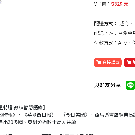
VIP價：
$329 元
配送方式：
超商、
配送地區：台澎金
付款方式：ATM
直接購買
與好友分享
量特贈 教練智慧語錄】
約時報》、《華爾街日報》、《今日美國》、亞馬遜書店經典長
售出20多國、亞洲超過數十萬人共讀