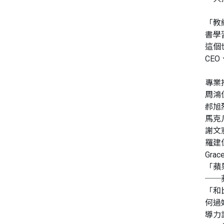
「教
書學
這個
CE
專業
周鴻
郝旭
馬克
謝文
羅建
Gra
「蘋
──
「和
何過
導力