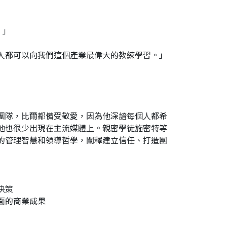
」
。」
人都可以向我們這個產業最偉大的教練學習。」
團隊，比爾都備受敬愛，因為他深諳每個人都希
他也很少出現在主流媒體上。親密學徒施密特等
的管理智慧和領導哲學，闡釋建立信任、打造團
決策
面的商業成果