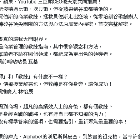
、蘋果、YouTube 三巨頭CEO破天荒共同推薦！
能沒聽過比爾．坎貝爾，但從蘋果到谷歌都聽他的。
賈伯斯的商業教練，拯救貝佐斯走出逆境，從零培訓谷歌創辦人
練矽谷頂尖團隊的方法與心法原屬業內機密，首次完整解密。
書真的讓我大開眼界。
是商業管理的教練指南，其中很多觀念和方法，
幫讀者不論在哪個領域，都能成為更出色的領導者。
讀前哨站站長 瓦基
師」和「教練」有什麼不一樣？
，傳道授業解惑也，但教練是在你身旁，讓你成功！
讀推廣人 林怡辰
場到商場，超凡的高績效人士的身後，都有個教練。
是身經百戰的戰將，也有連自己都不知道的潛力；
沒有標準答案的選項，也需要指引，重新聚焦最重要的事！
果的庫克、Alphabet的漢尼斯與皮查，到臉書的祖克柏，當今