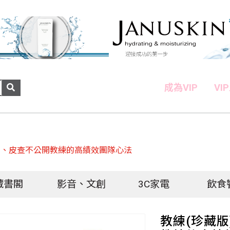
成為VIP
VI
吉、皮查不公開教練的高績效團隊心法
藏書閣
影音、文創
3C家電
飲食
教練(珍藏