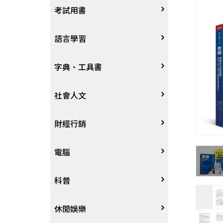
宗教
考試用書
星象星座命理
四技二專大學
語言學習
國考、檢定
英語/美語
字典、工具書
留學考試
日語
字辭典
社會人文
學習法/考試方法
韓語
百科、圖鑑
社會學、人文思想
財經行銷
國中小參考書
歐語
地圖集
法律
行銷廣告
電腦
東南亞語
其他工具書
政治
談判溝通
軟體
科普
閩南語/台語
軍事
電子商務&趨勢
硬體
大自然動植物
休閒娛樂