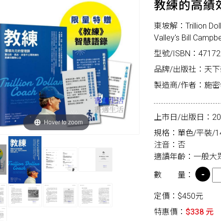
教練的高績
東坡解：Trillion Doll
Valley's Bill Campbe
型號/ISBN：47172
品牌/出版社：天
製造商/作者：施
上市日/出版日：2026
Hover to zoom
規格：單色/平裝/14.
注音：否
適讀年齡：一般大
數 量：
定價：$450元
特惠價：
$338 元