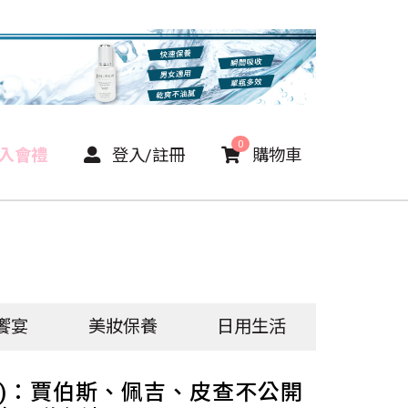
0
P入會禮
登入/註冊
購物車
饗宴
美妝保養
日用生活
版)：賈伯斯、佩吉、皮查不公開