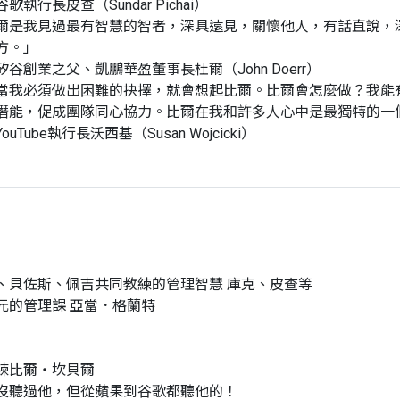
歌執行長皮查（Sundar Pichai）
爾是我見過最有智慧的智者，深具遠見，關懷他人，有話直說，
方。」
矽谷創業之父、凱鵬華盈董事長杜爾（John Doerr）
當我必須做出困難的抉擇，就會想起比爾。比爾會怎麼做？我能
潛能，促成團隊同心協力。比爾在我和許多人心中是最獨特的一
ouTube執行長沃西基（Susan Wojcicki）
、貝佐斯、佩吉共同教練的管理智慧 庫克、皮查等
元的管理課 亞當．格蘭特
練比爾‧坎貝爾
沒聽過他，但從蘋果到谷歌都聽他的！