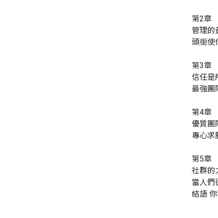
第2章
管理的
頭銜使
第3章
信任是
最強團
第4章
優質團
專心求
第5章
社群的
當人們
結語 