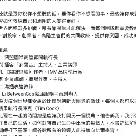
練就是跟你說你不想聽的話，要你看你不想看的事，最後讓你成
習如何教練自己和周圍的人變得更好。
世界面臨眾多挑戰，唯有靠團隊才能解決，而每個團隊都需要教
O、創投家、創業者、高階主管們的共同教練，提供你突圍、成功
推薦
仁 潤盟國際商管顧問執行長
烈 播客「郝聲音」主持人、企業講師
凡 《關鍵思維》作者、IMV 品牌執行長
憲 企業講師、職場作家、主持人
仁 溝通表達教練
ce Li BetweenGos職涯服務平台創辦人
果與這個世界都受惠於比爾對創新與團隊的熱忱。每個人都可以
蘋果執行長庫克（Tim Cook）
比爾在一起的時間總是能讓我打開另一個視角。他告訴我，我所
好自己的生活，如何對待自己生命中出現的每個人。本書詳細解
訓練打下基礎，讓谷歌所有的領導人能持續向比爾學習。」