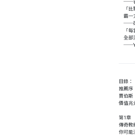
──谷
「比
霸一
──
「每
全部
──Y
目錄：
推薦序
賈伯斯
價值兆
第1章
傳奇教
你可能