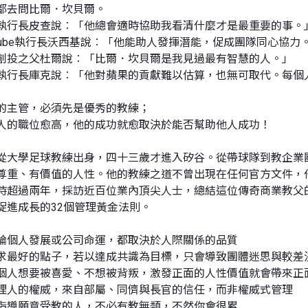
都去問比爾．坎貝爾。
執行長皮查說︰「他總會適時協助我看清什麼才是最重要的事。
uTube執行長沃西基說︰「他能助人發揮潛能，促成團隊同心協力
創投之父杜爾說︰「比爾．坎貝爾是我見過最有智慧的人。」
執行長庫克說︰「他對蘋果的貢獻難以估算，也無可取代。每個
的主管，必須先是優秀的教練；
人的職位愈高，他的成功就愈取決於能否幫助他人成功！
從大學足球教練出身，四十三歲才進入矽谷。從帶球隊到教企業
尊重、有價值的人性。他的教練之道不曾出現在任何官方文件，
時超過兩年，採訪近百位業內頂尖人士，總結這位傳奇商業教父
促進成長的32個管理黃金法則。
論個人發展或公司命運，都取決於人際關係的品質
求最好的點子，若以達成共識為目標，只會導致團體迷思與較差
個人想要被喜愛、不想被背叛，激發正面的人性價值就會帶來正
理人的權威，來自部屬、同儕與長官的信任，而非權威式管理
指導願意受教的人，不必有教無類，不然你會很累