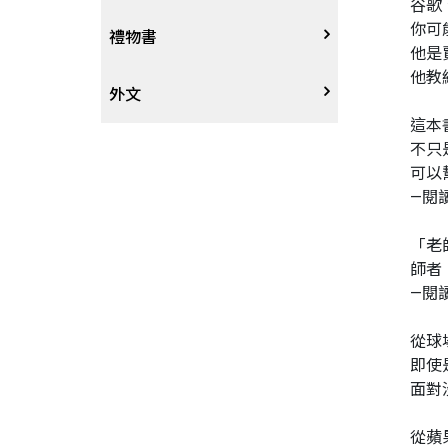
谷歌
你可
戲劇、舞蹈
奇幻恐佈小說
建築工藝
中港澳
中式
禮物書
他是
他教
動腦解謎
推理小說
園藝
日韓
西式
外文
這本
不只
性愛指南、寫真
歷史小說
手工藝、DIY
東南亞
烘焙西點
外文-醫療保健
可以
—閱
寫實、報導文學
歐美紐澳
餐飲指南
「老
翻譯文學
世界其他
不分類食譜
師者
—閱
旅遊文學
飲品
從球
即使
飲食文學
面對
寫作、字詞
從蘋