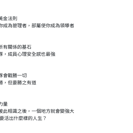
黃金法則
你成為管理者，部屬使你成為領導者
所有關係的基石
隊，成員心理安全感也最強
隊會戰勝一切
勝，但要勝之有道
力量
彼此相識之後，一個地方就會變強大
你要活出什麼樣的人生？