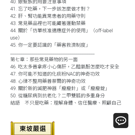
40. 銀髮族的用要注意事項
41. 忘了吃藥，下一步該怎麼做才對？
42. 肝、腎功能異常患者的用藥守則
43. 常見藥品裡也可能藏著運動禁藥
44. 關於「仿單核准適應症外的使用」（off-label
use）
45. 你一定要認識的「藥害救濟制度」
________________________________________
第七章：那些常見藥物的另一面
46. 吃太多普拿疼小心傷肝，乙醯氨酚怎麼吃才安全
47. 你可能不知道的化痰粉NAC的神奇功效
48. 心律不整用藥普萘爾的神奇功效
49. 關於新的減肥神器「瘦瘦針」或「瘦瘦錠」
50. 從糖尿病到抗老化？二甲雙胍的多重身分
結語 不只是吃藥：理解身體、信任醫療、照顧自己