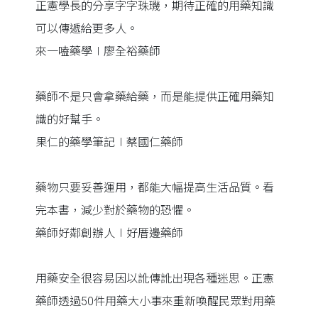
正憲學長的分享字字珠璣，期待正確的用藥知識
可以傳遞給更多人。
來一嗑藥學∣廖全裕藥師
藥師不是只會拿藥給藥，而是能提供正確用藥知
識的好幫手。
果仁的藥學筆記∣蔡國仁藥師
藥物只要妥善運用，都能大幅提高生活品質。看
完本書，減少對於藥物的恐懼。
藥師好鄰創辦人∣好厝邊藥師
用藥安全很容易因以訛傳訛出現各種迷思。正憲
藥師透過50件用藥大小事來重新喚醒民眾對用藥