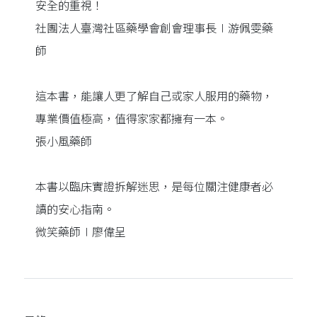
安全的重視！
社團法人臺灣社區藥學會創會理事長∣游佩雯藥
師
這本書，能讓人更了解自己或家人服用的藥物，
專業價值極高，值得家家都擁有一本。
張小風藥師
本書以臨床實證拆解迷思，是每位關注健康者必
讀的安心指南。
微笑藥師∣廖偉呈