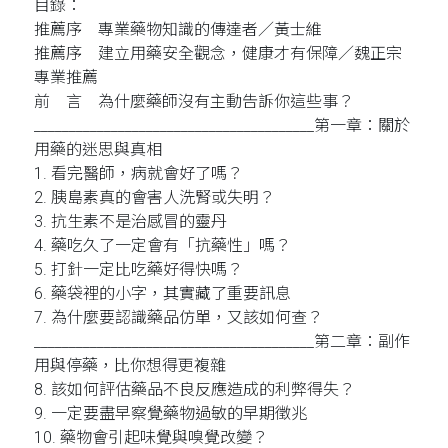
目錄：
推薦序 專業藥物知識的傳達者／黃士維
推薦序 建立用藥安全觀念，健康才有保障／魏正宗
專業推薦
前 言 為什麼藥師沒有主動告訴你這些事？
________________________________________第一章：關於
用藥的迷思與真相
1. 看完醫師，病就會好了嗎？
2. 胰島素真的會害人洗腎或失明？
3. 抗生素不是治感冒的靈丹
4. 藥吃久了一定會有「抗藥性」嗎？
5. 打針一定比吃藥好得快嗎？
6. 藥袋裡的小字，其實藏了重要訊息
7. 為什麼要認識藥品仿單，又該如何查？
________________________________________第二章：副作
用與停藥，比你想得更複雜
8. 該如何評估藥品不良反應造成的利弊得失？
9. 一定要盡早察覺藥物過敏的早期徵兆
10. 藥物會引起味覺與嗅覺改變？