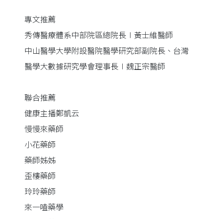
專文推薦
秀傳醫療體系中部院區總院長∣黃士維醫師
中山醫學大學附設醫院醫學研究部副院長、台灣
醫學大數據研究學會理事長∣魏正宗醫師
聯合推薦
健康主播鄭凱云
慢慢來藥師
小花藥師
藥師姊姊
歪樓藥師
玲玲藥師
來一嗑藥學