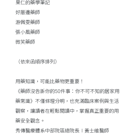
果仁的藥學筆記
好厝邊藥師
游佩雯藥師
張小風藥師
微笑藥師
（依來函順序排列）
用藥知識，可能比藥物更重要！
《藥師沒告訴你的50件事：你不可不知的居家用
藥常識》不僅條理分明，也充滿臨床案例與生活
觀察，讓讀者在輕鬆閱讀中，掌握真正重要的用
藥安全觀念。
秀傳醫療體系中部院區總院長∣黃士維醫師