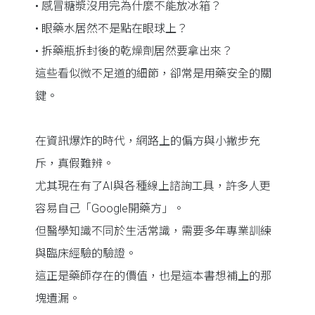
• 感冒糖漿沒用完為什麼不能放冰箱？
• 眼藥水居然不是點在眼球上？
• 拆藥瓶拆封後的乾燥劑居然要拿出來？
這些看似微不足道的細節，卻常是用藥安全的關
鍵。
在資訊爆炸的時代，網路上的偏方與小撇步充
斥，真假難辨。
尤其現在有了AI與各種線上諮詢工具，許多人更
容易自己「Google開藥方」。
但醫學知識不同於生活常識，需要多年專業訓練
與臨床經驗的驗證。
這正是藥師存在的價值，也是這本書想補上的那
塊遺漏。