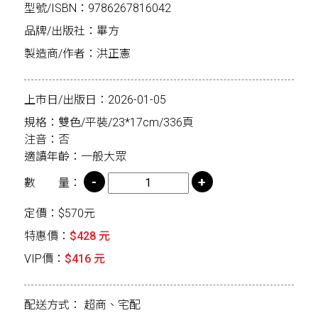
型號/ISBN：9786267816042
品牌/出版社：畢方
製造商/作者：洪正憲
上市日/出版日：2026-01-05
規格：雙色/平裝/23*17cm/336頁
注音：否
適讀年齡：一般大眾
數 量：
定價：$570元
特惠價：
$428 元
VIP價：
$416 元
配送方式：
超商、宅配