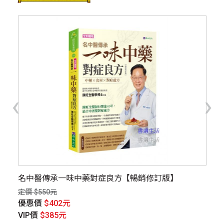
‹
›
撼
名中醫傳承一味中藥對症良方【暢銷修訂版】
老
病
定價 $550元
定價
優惠價
$402元
優
VIP價
$385元