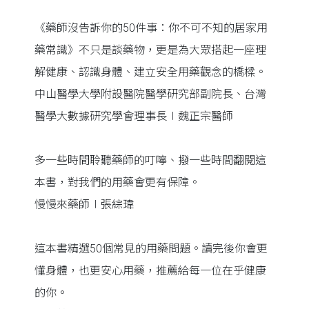
《藥師沒告訴你的50件事：你不可不知的居家用
藥常識》不只是談藥物，更是為大眾搭起一座理
解健康、認識身體、建立安全用藥觀念的橋樑。
中山醫學大學附設醫院醫學研究部副院長、台灣
醫學大數據研究學會理事長∣魏正宗醫師
多一些時間聆聽藥師的叮嚀、撥一些時間翻閱這
本書，對我們的用藥會更有保障。
慢慢來藥師∣張綜瑋
這本書精選50個常見的用藥問題。讀完後你會更
懂身體，也更安心用藥，推薦給每一位在乎健康
的你。