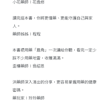
小花藥師∣花逸修
讀完這本書，你將更懂藥、更能守護自己與家
人。
藥師姊姊∣程程
本書把用藥「眉角」一次講給你聽，看完一定少
踩不少用藥地雷，收穫滿滿。
歪樓藥師∣翁紹恩
洪藥師深入淺出的分享，更容易掌握用藥的健康
密碼。
藥玩家∣玲玲藥師