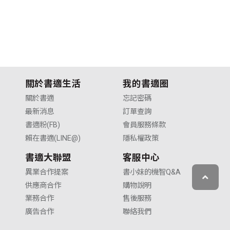
V
關於書適生活
我的書適圈
關於書適
忘記密碼
最新消息
訂單查詢
書適粉(FB)
會員服務條款
賴在書適(LINE@)
隱私權政策
書適大聯盟
客服中心
異業合作提案
書小妹的機智Q&A
供應商合作
購物說明
業務合作
售後服務
廣告合作
聯絡我們