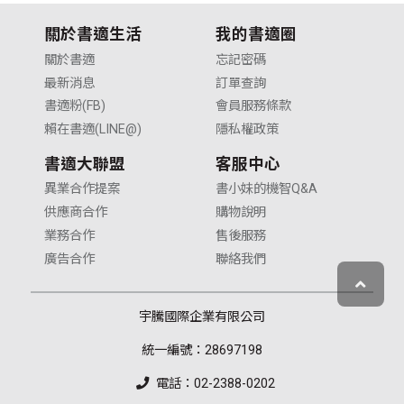
關於書適生活
我的書適圈
關於書適
忘記密碼
最新消息
訂單查詢
書適粉(FB)
會員服務條款
賴在書適(LINE@)
隱私權政策
書適大聯盟
客服中心
異業合作提案
書小妹的機智Q&A
供應商合作
購物說明
業務合作
售後服務
廣告合作
聯絡我們
宇騰國際企業有限公司
統一編號：28697198
電話：02-2388-0202