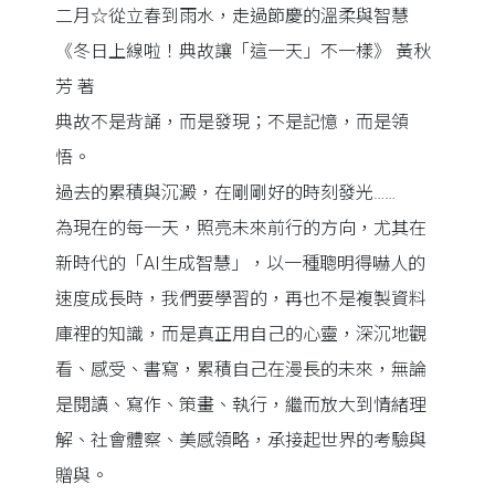
二月☆從立春到雨水，走過節慶的溫柔與智慧
《冬日上線啦！典故讓「這一天」不一樣》 黃秋
芳 著
典故不是背誦，而是發現；不是記憶，而是領
悟。
過去的累積與沉澱，在剛剛好的時刻發光……
為現在的每一天，照亮未來前行的方向，尤其在
新時代的「AI生成智慧」，以一種聰明得嚇人的
速度成長時，我們要學習的，再也不是複製資料
庫裡的知識，而是真正用自己的心靈，深沉地觀
看、感受、書寫，累積自己在漫長的未來，無論
是閱讀、寫作、策畫、執行，繼而放大到情緒理
解、社會體察、美感領略，承接起世界的考驗與
贈與。