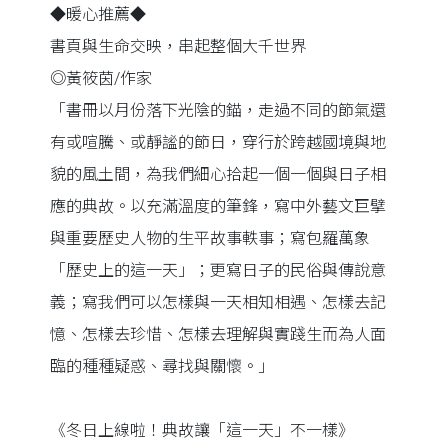
◆暖心推薦◆
書頁與生命交映，串起整個大千世界
◎黃筱茵/作家
「書冊以月份落下光陰的錨，走過不同的節氣還
有或喧騰、或靜謐的節日，穿行於跨越國境與地
貌的風土間，為我們細心拾起一個一個與日子相
應的典故。以充滿溫度的筆鋒，寫中外藝文巨擘
與重要歷史人物的生平故事軼事；寫包羅萬象
「歷史上的這一天」；更寫日子的民俗與傳說意
義；寫我們可以怎樣與一天相知相遇、怎樣去記
憶、怎樣去珍惜、怎樣去理解與實踐生而為人面
臨的種種疑惑、尋找與關懷。」
《冬日上線啦！典故讓「這一天」不一樣》