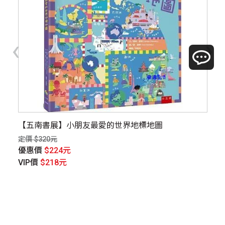
‹
›
【五南書展】小朋友最愛的世界地標地圖
1
定價 $320元
定價
優惠價
$224元
優
VIP價
$218元
V