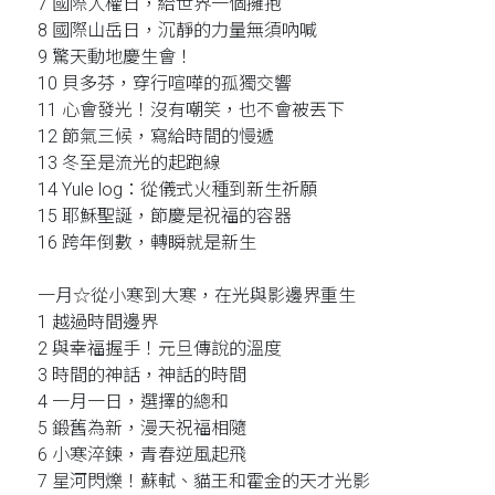
7 國際人權日，給世界一個擁抱
8 國際山岳日，沉靜的力量無須吶喊
9 驚天動地慶生會！
10 貝多芬，穿行喧嘩的孤獨交響
11 心會發光！沒有嘲笑，也不會被丟下
12 節氣三候，寫給時間的慢遞
13 冬至是流光的起跑線
14 Yule log：從儀式火種到新生祈願
15 耶穌聖誕，節慶是祝福的容器
16 跨年倒數，轉瞬就是新生
一月☆從小寒到大寒，在光與影邊界重生
1 越過時間邊界
2 與幸福握手！元旦傳說的溫度
3 時間的神話，神話的時間
4 一月一日，選擇的總和
5 鍛舊為新，漫天祝福相隨
6 小寒淬鍊，青春逆風起飛
7 星河閃爍！蘇軾、貓王和霍金的天才光影