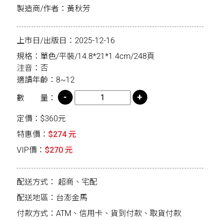
製造商/作者：黃秋芳
上市日/出版日：2025-12-16
規格：單色/平裝/14.8*21*1.4cm/248頁
注音：否
適讀年齡：8~12
數 量：
定價：$360元
特惠價：
$274 元
VIP價：
$270 元
配送方式：
超商、宅配
配送地區：台澎金馬
付款方式：ATM、信用卡、貨到付款、取貨付款