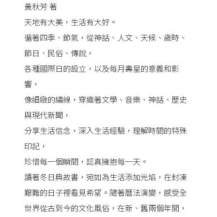
黃秋芳 著
天地有大美，生活有大好。
循著四季、節氣，從神話、人文、天候、歲時、
節日、民俗、傳說，
各種國際日的設立，以及每月壽星的意義和影
響，
像細緻的繡線，穿織著文學、音樂、神話、歷史
與現代新聞，
分享生活信念，深入生活經驗，理解時間的特殊
印記，
珍惜每一個瞬間，認真擁抱每一天。
讀著冬日典故書，宛如為生活添加光焰，在封凍
艱難的日子裡看見希望。隨著曆法演變，感受全
世界從古到今的文化風俗，在新、舊兩個年間，