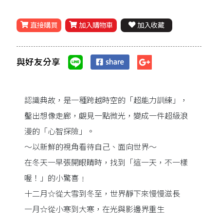
直接購買
加入購物車
加入收藏
與好友分享
認識典故，是一種跨越時空的「超能力訓練」，
鑿出想像走廊，覷見一點微光，變成一件超級浪
漫的「心智探險」。
～以新鮮的視角看待自己、面向世界～
在冬天一早張開眼睛時，找到「這一天，不一樣
喔！」的小驚喜﹗
十二月☆從大雪到冬至，世界靜下來慢慢滋長
一月☆從小寒到大寒，在光與影邊界重生