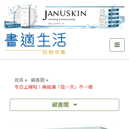
首頁
藏書閣
冬日上線啦！典故讓「這一天」不一樣
藏書閣