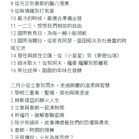
8 從元旦到春節的臘八慢煮
9 從無情雞到打氣宴
10 最冷的時候，最適合準備出發
11 一二三，想想我們相信的自由
12 國際教育日，為每一艘小船領航
13 國際海關日，從麥克阿瑟、盛田昭夫到杜普蕾的跨
域交流
14 理性與感性交匯，從〈小星星〉到《夢遊仙境》
15 敲冰取火！從契訶夫、羅曼·羅蘭到鄧麗君
16 祭灶送神，甜甜的年味在發酵
二月☆從立春到雨水，走過節慶的溫柔與智慧
1 黎明三重奏：聖燭、濕地與陳澄波
2 赫斯提亞的靜火人生
3 立春與春節一起湊熱鬧
4 祈福符，破解春聯密碼
5 除夕和過年，故事傳遞著我們的恐懼與勇氣
6 春節，時間的慢舞
7 元宵傳說，火光為誰而燃？