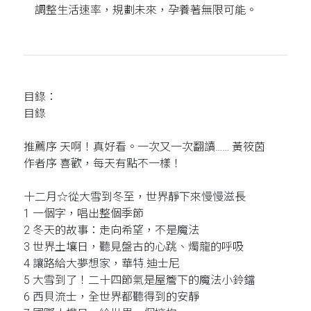
調整生活速率，規劃未來，孕養著無限可能。
目錄：
目錄
推薦序 天啊！真好看。一次又一次翻讀…… 黃筱茵
作者序 喜歡，每天有點不一樣！
十二月☆從大雪到冬至，世界靜下來慢慢滋長
1 一個字，唱出整個季節
2 冬天的故事：走向希望，不是魔法
3 世界土壤日，聽見盤古的心跳、燭龍的呼吸
4 讓路給大夢想家，華特.迪士尼
5 大雪到了！二十四節氣是屋簷下的魔法小鈴鐺
6 西貝流士，全世界都聽得到的安靜