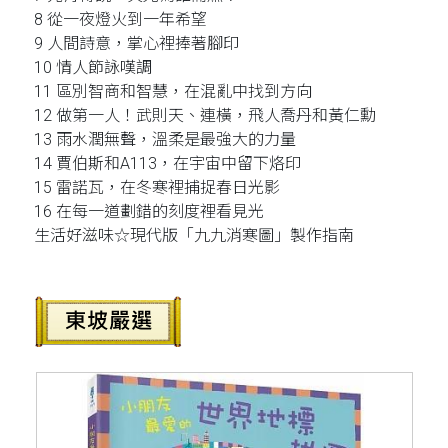
8 從一夜燈火到一年希望
9 人間詩意，掌心裡捧著腳印
10 情人節詠嘆調
11 區別智商和智慧，在混亂中找到方向
12 做第一人！武則天、連橫，飛人喬丹和黃仁勳
13 雨水潤無聲，溫柔是最強大的力量
14 賈伯斯和A113，在宇宙中留下烙印
15 雷諾瓦，在冬寒裡捕捉春日光影
16 在每一道劃錯的刻度裡看見光
生活好滋味☆現代版「九九消寒圖」製作指南