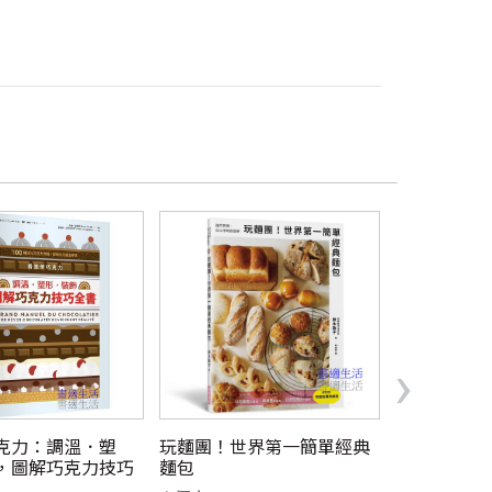
›
克力：調溫．塑
玩麵團！世界第一簡單經典
一齊幸福烘
，圖解巧克力技巧
麵包
定價 $680元