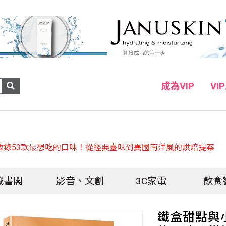
成為VIP
VI
收錄53款最想吃的口味！從經典臺味到異國南洋風的烘焙提案
藏書閣
影音、文創
3C家電
飲食
鐵盒甜點與