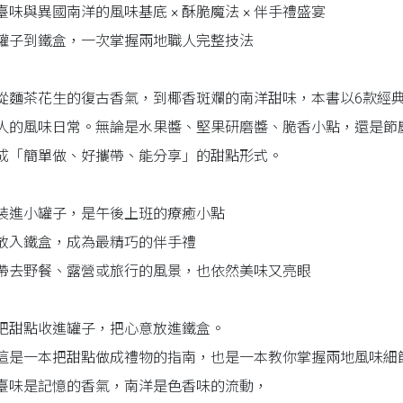
臺味與異國南洋的風味基底 × 酥脆魔法 × 伴手禮盛宴
罐子到鐵盒，一次掌握兩地職人完整技法
茶花生的復古香氣，到椰香斑斕的南洋甜味，本書以6款經典
人的風味日常。無論是水果醬、堅果研磨醬、脆香小點，還是節
成「簡單做、好攜帶、能分享」的甜點形式。
進小罐子，是午後上班的療癒小點
入鐵盒，成為最精巧的伴手禮
去野餐、露營或旅行的風景，也依然美味又亮眼
點收進罐子，把心意放進鐵盒。
一本把甜點做成禮物的指南，也是一本教你掌握兩地風味細
是記憶的香氣，南洋是色香味的流動，