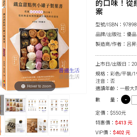
的口味！從
案
型號/ISBN：97898
品牌/出版社：優品
製造商/作者：呂
上市日/出版日：2026
規格：彩色/平裝/19*
注音：否
Hover to zoom
適讀年齡：一般大
數 量：
定價：$550元
特惠價：
$413 元
VIP價：
$402 元