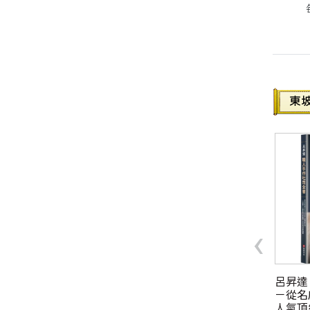
每一
同性、限制級小說
愛情小說
‹
手作點心
極簡甜點工作室！
呂昇達
－從名
$350元
定價 $480元
人氣頂