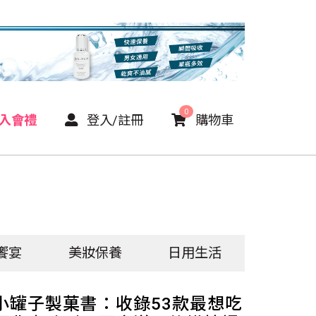
0
P入會禮
登入/註冊
購物車
饗宴
美妝保養
日用生活
小罐子製菓書：收錄53款最想吃