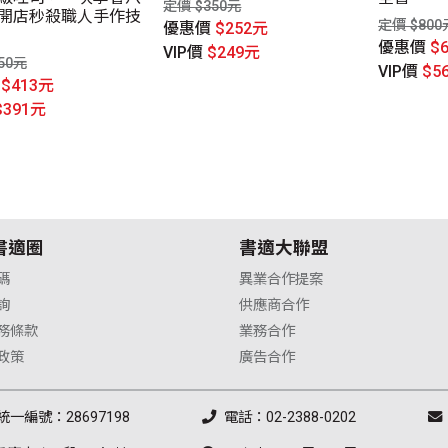
定價 $350元
開店秒殺職人手作技
定價 $800
優惠價
$252元
優惠價
$
VIP價
$249元
50元
VIP價
$5
價
$413元
$391元
書適圈
書適大聯盟
碼
異業合作提案
詢
供應商合作
務條款
業務合作
政策
廣告合作
統一編號：28697198
電話：02-2388-0202