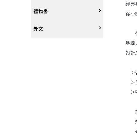
經典
戲劇、舞蹈
奇幻恐佈小說
建築工藝
中港澳
中式
禮物書
從小
動腦解謎
推理小說
園藝
日韓
西式
外文
從麵
地職
性愛指南、寫真
歷史小說
手工藝、DIY
東南亞
烘焙西點
外文-醫療保健
設計
寫實、報導文學
歐美紐澳
餐飲指南
＞裝
翻譯文學
世界其他
不分類食譜
＞放
＞帶
旅遊文學
飲品
把甜
飲食文學
這是
臺味
寫作、字詞