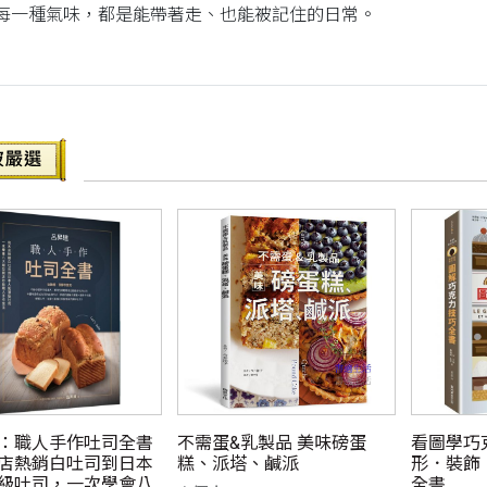
種氣味，都是能帶著走、也能被記住的日常。
：職人手作吐司全書
不需蛋&乳製品 美味磅蛋
看圖學巧
店熱銷白吐司到日本
糕、派塔、鹹派
形．裝飾
級吐司，一次學會八
全書