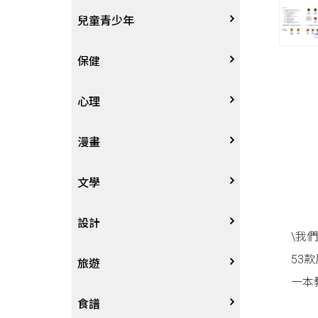
其他語言
哲學
生涯規劃
技能檢定
天文地理
體育運動
兒童青少年
中文
歷史地理
經營管理、成功學
電玩攻略
物理化學
音樂、樂譜
0~3歲
保健
歷史人物傳記
商學、經濟學
其他
科普
繪畫/書法
4~8歲
家庭、親子
心理
兩岸國際
投資理財
數學
攝影
8~12歲
疾病養生
心理學
漫畫
人物傳記
航空
電影
12~18歲
醫療人文
勵志成長
漫畫
文學
職場工作術
棋藝桌遊
遊戲書
人際關係
圖文繪本
中文文學
設計
\我
53
寵物
英語書
生老病死
限制級漫畫
中文詩詞
藝術設計
旅遊
一本
時尚、瘦身、芳療
教育教養
武俠小說
居家佈置
台灣
食譜