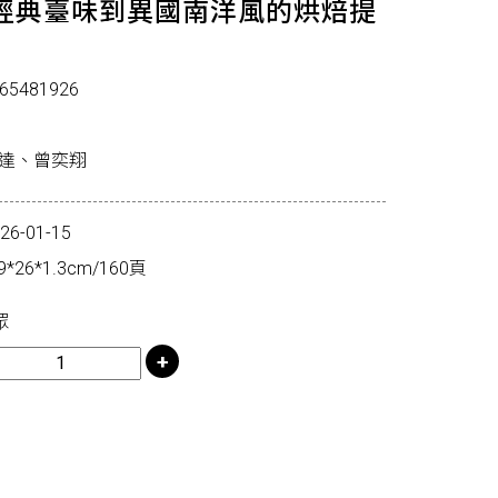
經典臺味到異國南洋風的烘焙提
65481926
昇達、曾奕翔
-01-15
26*1.3cm/160頁
眾