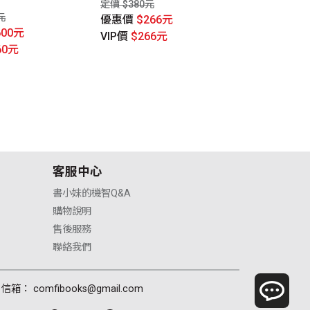
定價 $380元
優惠價
$51
元
優惠價
$266元
VIP價
$496
600元
VIP價
$266元
60元
客服中心
書小妹的機智Q&A
購物說明
售後服務
聯絡我們
信箱： comfibooks@gmail.com