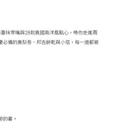
臺味零嘴與28款異國南洋風點心，帶你走進兩
慶必備的黃梨卷、邦吉餅乾與小塔，每一道都被
節的書。