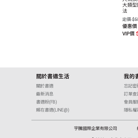
惠價
$263元
優惠價
$360元
大類型
P價
$256元
VIP價
$350元
法
定價 $5
優惠
VIP價
關於書適生活
我的
關於書適
忘記密
最新消息
訂單查
書適粉(FB)
會員服
賴在書適(LINE@)
隱私權
宇騰國際企業有限公司