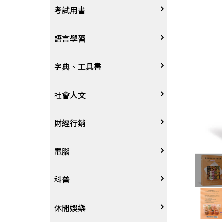
宗教
考試用書
星象星座命理
四技二專大學
語言學習
國考、檢定
英語/美語
字典、工具書
留學考試
日語
字辭典
社會人文
學習法/考試方法
韓語
百科、圖鑑
社會學、人文思想
財經行銷
國中小參考書
歐語
地圖集
法律
行銷廣告
電腦
東南亞語
其他工具書
政治
談判溝通
軟體
科普
閩南語/台語
軍事
電子商務&趨勢
硬體
大自然動植物
休閒娛樂