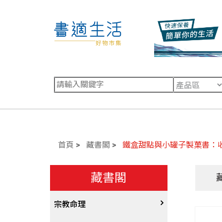
首頁
藏書閣
鐵盒甜點與小罐子製菓書：
藏書閣
宗教命理