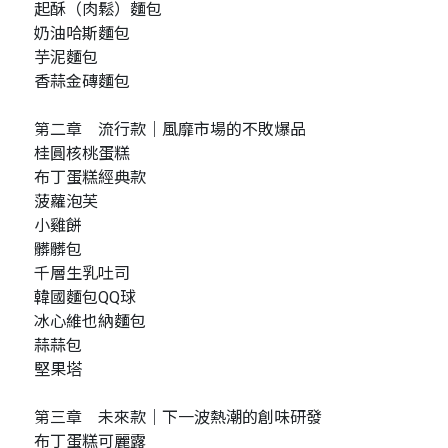
起酥（肉鬆）麵包
奶油哈斯麵包
芋泥麵包
香蒜金磚麵包
第二章 流行款｜風靡市場的不敗爆品
桂圓核桃蛋糕
布丁蛋糕經典款
菠蘿泡芙
小雞餅
髒髒包
千層生乳吐司
韓國麵包QQ球
冰心維也納麵包
蒜蒜包
堅果塔
第三章 未來款｜下一波熱潮的創味研發
布丁蛋糕可麗露