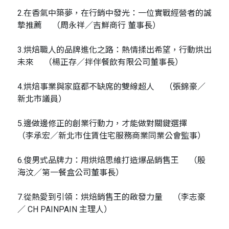
2.在香氣中築夢，在行銷中發光：一位實戰經營者的誠
摯推薦 （周永祥／吉鮮商行 董事長）
3.烘焙職人的品牌進化之路：熱情揉出希望，行動烘出
未來 （楊正存／拌伴餐飲有限公司董事長）
4.烘焙事業與家庭都不缺席的雙線超人 （張錦豪／
新北市議員）
5.邊做邊修正的創業行動力，才能做對關鍵選擇
（李承宏／新北市住賃住宅服務商業同業公會監事）
6.俊男式品牌力：用烘焙思維打造爆品銷售王 （殷
海汶／第一餐盒公司董事長）
7.從熱愛到引領：烘焙銷售王的啟發力量 （李志豪
／ CH PAINPAIN 主理人）