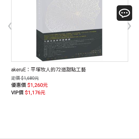
‹
›
akeruE：平塚牧人的72道甜點工藝
輕
點明
定價 $1,680元
定價
優惠價
$1,260元
優
VIP價
$1,176元
V