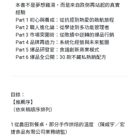
本書不是夢想雞湯，而是來自跌倒再站起的真實
經驗
Part 1 初心與養成：從抗拒到熱愛的啟航旅程
Part 2 職人進化論：從學徒到多功能管理者
Part 3 市場突圍術：從敗績中逆轉的爆品行銷
Part 4 品牌再造力：系統化經營與未來藍圖
Part 5 爆品研發室：食譜創新商業模式
Part 6 爆品全公開：30 款不藏私熱銷配方
目錄：
【推薦序】
（依來稿順序排列）
1.從農田到餐桌，那分手作烘焙的溫度 （陳威宇／宏
捷食品有限公司業務總監）