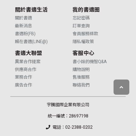
關於書適生活
我的書適圈
關於書適
忘記密碼
最新消息
訂單查詢
書適粉(FB)
會員服務條款
賴在書適(LINE@)
隱私權政策
書適大聯盟
客服中心
異業合作提案
書小妹的機智Q&A
供應商合作
購物說明
業務合作
售後服務
廣告合作
聯絡我們
宇騰國際企業有限公司
統一編號：28697198
電話：02-2388-0202