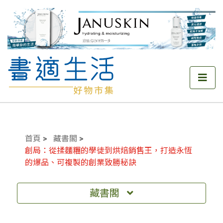
首頁
藏書閣
創局：從揉麵糰的學徒到烘焙銷售王，打造永恆
的爆品、可複製的創業致勝秘訣
藏書閣