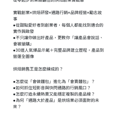
從零起步到業績翻倍的烘焙創業實戰書
實戰創業×烘焙研發×通路行銷×品牌經營×勵志故
事
●從甜點愛好者到創業者，每個人都能找到適合的
實作與啟發
●不只讓你做出好產品，更教你「讓產品會說話、
會被搶購」
●30道人氣爆品示範＋完整品牌建立歷程，產品到
營運全圖像
烘焙銷售王是怎麼練成的？
●怎麼從「會做麵包」進化為「會賣麵包」？
●如何抓住短影音與快閃通路的行銷風口？
●怎麼打造永續熱賣又能穩定複製的產品線？
●為何「通路大於產品」是烘焙業必須面對的未
來？