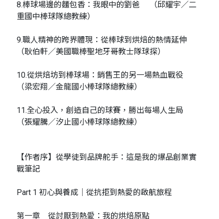
8.棒球場邊的麵包香：我眼中的劉爸 （邱耀宇／二
重國中棒球隊總教練）
9.職人精神的跨界體現：從棒球到烘焙的熱情延伸
（耿伯軒／美國職棒聖地牙哥教士隊球探）
10.從烘焙坊到棒球場：銷售王的另一場熱血戰役
（梁宏翔／金龍國小棒球隊總教練）
11.全心投入，創造自己的球賽，勝出每場人生局
（張耀騰／汐止國小棒球隊總教練）
【作者序】從學徒到品牌舵手：這是我的爆品創業實
戰筆記
Part 1 初心與養成｜從抗拒到熱愛的啟航旅程
第一章 從討厭到熱愛：我的烘焙原點