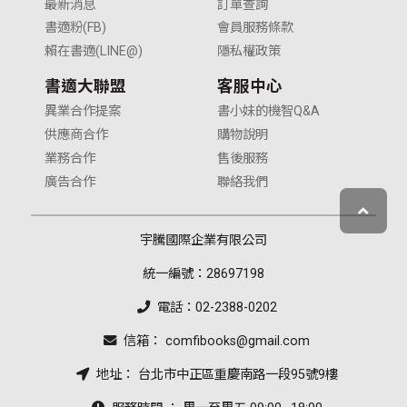
最新消息
訂單查詢
書適粉(FB)
會員服務條款
賴在書適(LINE@)
隱私權政策
書適大聯盟
客服中心
異業合作提案
書小妹的機智Q&A
供應商合作
購物說明
業務合作
售後服務
廣告合作
聯絡我們
宇騰國際企業有限公司
統一編號：28697198
電話：02-2388-0202
信箱： comfibooks@gmail.com
地址： 台北市中正區重慶南路一段95號9樓