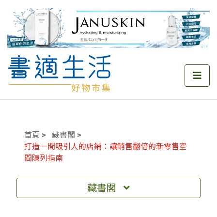
首頁
藏書閣
打造一間吸引人的店鋪：讓銷售翻倍的新零售空
間陳列指南
藏書閣