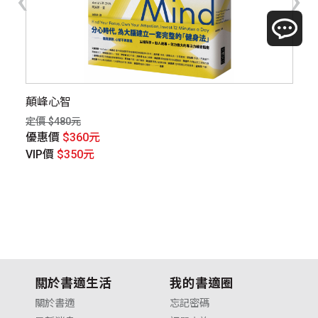
顛峰心智
練
定價 $480元
定價
優惠價
$360元
優
VIP價
$350元
V
關於書適生活
我的書適圈
關於書適
忘記密碼