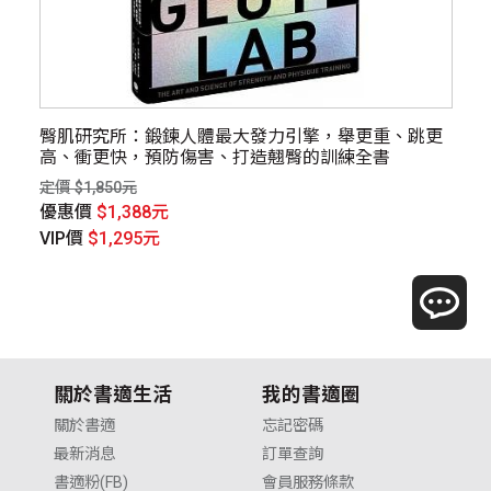
臀肌研究所：鍛鍊人體最大發力引擎，舉更重、跳更
減
高、衝更快，預防傷害、打造翹臀的訓練全書
定價
定價 $1,850元
優
優惠價
$1,388元
V
VIP價
$1,295元
關於書適生活
我的書適圈
關於書適
忘記密碼
最新消息
訂單查詢
書適粉(FB)
會員服務條款