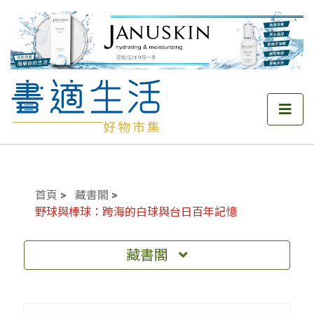
首頁
藏書閣
野球與棒球：跨海的白球與台日百年記憶
藏書閣