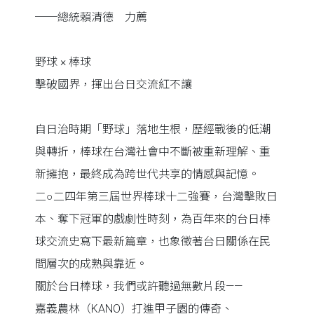
──總統賴清德 力薦
野球 × 棒球
擊破國界，揮出台日交流紅不讓
自日治時期「野球」落地生根，歷經戰後的低潮
與轉折，棒球在台灣社會中不斷被重新理解、重
新擁抱，最終成為跨世代共享的情感與記憶。
二○二四年第三屆世界棒球十二強賽，台灣擊敗日
本、奪下冠軍的戲劇性時刻，為百年來的台日棒
球交流史寫下最新篇章，也象徵著台日關係在民
間層次的成熟與靠近。
關於台日棒球，我們或許聽過無數片段——
嘉義農林（KANO）打進甲子園的傳奇、