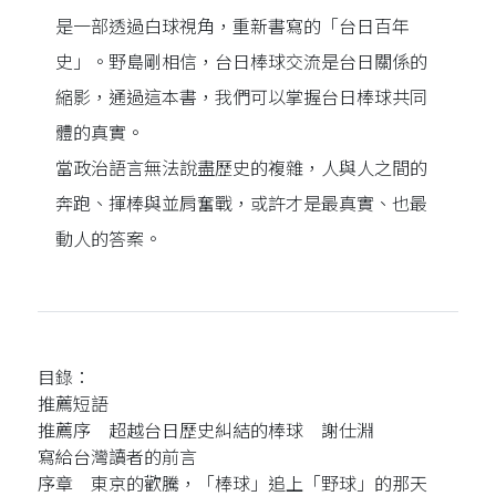
是一部透過白球視角，重新書寫的「台日百年
史」。野島剛相信，台日棒球交流是台日關係的
縮影，通過這本書，我們可以掌握台日棒球共同
體的真實。
當政治語言無法說盡歷史的複雜，人與人之間的
奔跑、揮棒與並肩奮戰，或許才是最真實、也最
動人的答案。
目錄：
推薦短語
推薦序 超越台日歷史糾結的棒球 謝仕淵
寫給台灣讀者的前言
序章 東京的歡騰，「棒球」追上「野球」的那天