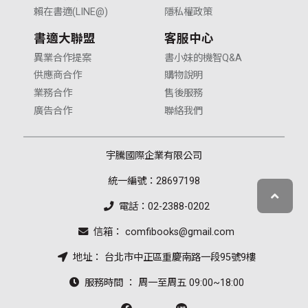
賴在書適(LINE@)
隱私權政策
書適大聯盟
客服中心
異業合作提案
書小妹的機智Q&A
供應商合作
購物說明
業務合作
售後服務
廣告合作
聯絡我們
宇騰國際企業有限公司
統一編號：28697198
電話：02-2388-0202
信箱： comfibooks@gmail.com
地址： 台北市中正區重慶南路一段95號9樓
服務時間 ： 周一至周五 09:00~18:00