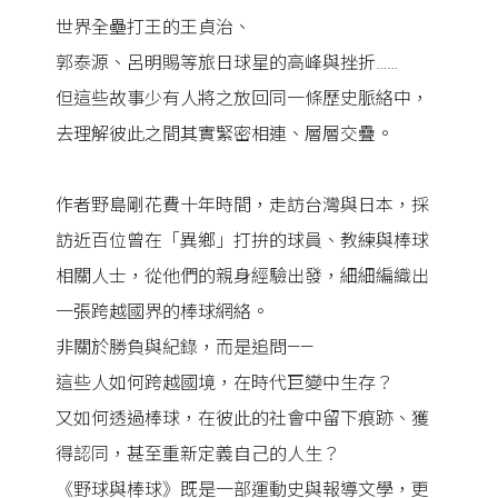
世界全壘打王的王貞治、
郭泰源、呂明賜等旅日球星的高峰與挫折……
但這些故事少有人將之放回同一條歷史脈絡中，
去理解彼此之間其實緊密相連、層層交疊。
作者野島剛花費十年時間，走訪台灣與日本，採
訪近百位曾在「異鄉」打拚的球員、教練與棒球
相關人士，從他們的親身經驗出發，細細編織出
一張跨越國界的棒球網絡。
非關於勝負與紀錄，而是追問——
這些人如何跨越國境，在時代巨變中生存？
又如何透過棒球，在彼此的社會中留下痕跡、獲
得認同，甚至重新定義自己的人生？
《野球與棒球》既是一部運動史與報導文學，更