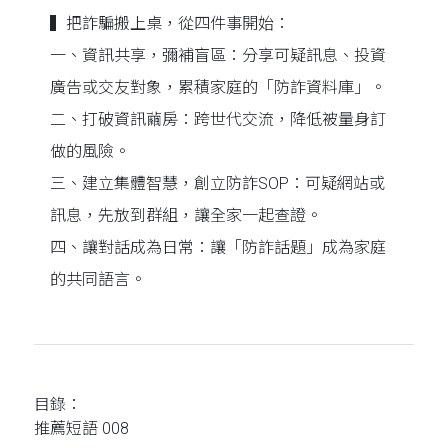
▍把詐騙搬上桌，從四件事開始：
一、資訊共享，彌補盲區：分享可疑訊息、投資
廣告或交友對象，累積家庭的「防詐資料庫」。
二、打破資訊繭房：跨世代交流，降低被量身訂
做的風險。
三、建立集體智慧，創立防詐SOP：可疑網站或
訊息，先放到群組，讓全家一起查證。
四、讓對話成為日常：讓「防詐話題」成為家庭
的共同語言。
目錄：
推薦短語 008