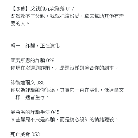
【序幕】父親的九次陷落 017
既然救不了父親，我就把這份愛，拿去幫助其他有需
要的人。
輯一｜詐騙，正在演化
匪夷所思的詐騙 028
你現在沒遇到詐騙，只是還沒碰到適合你的劇本。
詐術達爾文 035
你以為詐騙離你很遠，其實它一直在演化，像達爾文
一樣，適者生存。
最惡劣的詐騙手法 045
某些騙局不只是詐騙，而是精心設計的情緒獵殺。
死亡威脅 053