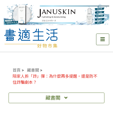
首頁
藏書閣
陪家人拆「詐」彈：為什麼再多提醒，還是防不
住詐騙劇本？
藏書閣