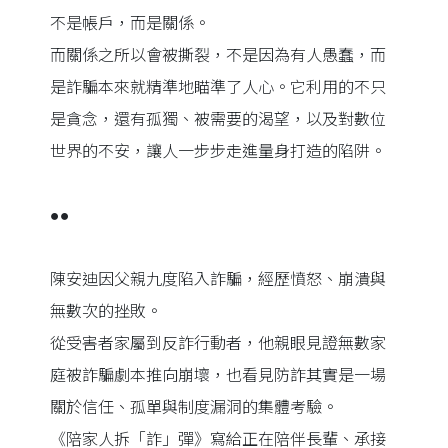
不是帳戶，而是關係。
而關係之所以會被撕裂，不是因為有人愚蠢，而
是詐騙本來就精準地瞄準了人心。它利用的不只
是貪念，還有孤獨、被需要的渴望，以及對數位
世界的不安，讓人一步步走進量身打造的陷阱。
●●
陳安迪因父親九度陷入詐騙，經歷憤怒、崩潰與
無數次的挫敗。
從受害者家屬到反詐行動者，他親眼見證無數家
庭被詐騙劇本推向崩壞，也看見防詐其實是一場
關於信任、孤單與制度漏洞的集體考驗。
《陪家人拆「詐」彈》寫給正在陪伴長輩、承接