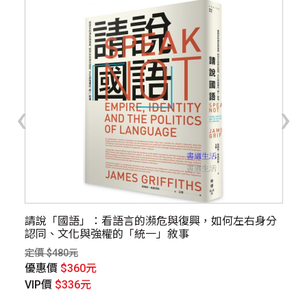
‹
›
了
請說「國語」：看語言的瀕危與復興，如何左右身分
趁
認同、文化與強權的「統一」敘事
定價
定價 $480元
優
優惠價
$360元
V
VIP價
$336元