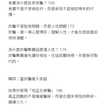
長輩為什麼容易受騙？ 165
長輩不是不想相信你，而是承受不起相信帶來的代
價。
詐騙不是智商問題，而是人性問題 173
詐騙，是一場心理博弈；理解人性，才能在誘惑面前
保持清醒。
為什麼詐騙集團這麼懂人性？ 179
詐騙集團會先讓你相信，在這段關係裡，你是無可取
代的。
輯四｜當詐騙進入家庭
如果你發現「他正在被騙」 186
真正困難的不是識破騙局，而是在還來得及的時候，
選擇介入。