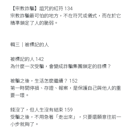
【宗教詐騙】詛咒的紅符 134
宗教詐騙最可怕的地方，不在符咒或儀式，而在於它
精準鎖定了人的脆弱。
輯三｜被標記的人
被標記的人 142
為什麼一次受騙，會變成詐騙集團鎖定的目標？
被騙之後，生活怎麼繼續？ 152
第一時間停損、存證、報案，是保護自己與他人的重
要一環。
錢沒了，但人生沒有結束 159
受騙之後，不用急著「走出來」，只要還願意往前一
小步就夠了。