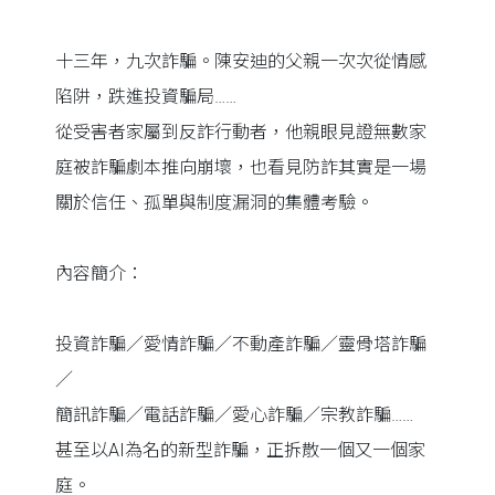
十三年，九次詐騙。陳安迪的父親一次次從情感
陷阱，跌進投資騙局……
從受害者家屬到反詐行動者，他親眼見證無數家
庭被詐騙劇本推向崩壞，也看見防詐其實是一場
關於信任、孤單與制度漏洞的集體考驗。
內容簡介：
投資詐騙／愛情詐騙／不動產詐騙／靈骨塔詐騙
／
簡訊詐騙／電話詐騙／愛心詐騙／宗教詐騙……
甚至以AI為名的新型詐騙，正拆散一個又一個家
庭。