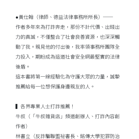
●黃仕翰（律師、德益法律事務所所長）──
作者多年來為打詐奔走，那份不計代價、出錢出
力的真誠，不僅整合了社會良善資源，也深深觸
動了我。親見他的付出後，我率領事務所團隊全
力投入，期盼成為這道社會安全網最堅實的法律
後盾。
這本書將第一線經驗化為守護大眾的力量，誠摯
推薦給每一位想保護身邊親友的人。
▍各界專業人士打詐推薦！
牛叔（「牛叔雜貨店」頻道創辦人、打詐內容創
作者）
林書立（反詐騙聯盟祕書長、銘傳大學犯罪防治