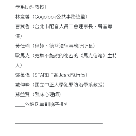
學系助理教授）
林意蓉（Gogolook公共事務總監）
曹冀魯（台北市配音人員工會理事長、聲音導
演）
黃仕翰（律師、德益法律事務所所長）
歐馬克（蒐集不能說的祕密的《馬克信箱》主持
人）
鄧萬偉（STARBIT暨Jcard執行長）
戴伸峰（國立中正大學犯罪防治學系教授）
蘇益賢（臨床心理師）
＿＿依姓氏筆劃順序排列
──────────────────