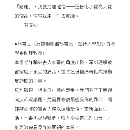
「謝謝」，我就更加確信──這份化小愛為大愛
的使命，值得我用一生去實踐。
──陳安迪
●林書立（反詐騙聯盟祕書長、銘傳大學犯罪防治
學系助理教授）──
本書從詐騙被害人家屬的角度出發，深刻理解被
害家庭所承受的痛苦，並將這份傷痛轉化為推動
反詐欺的力量。
反詐騙是一場永無止境的戰爭。我們除了正面迎
向反詐欺議題，更需要修復那些受傷的夥伴，讓
詐欺犯罪的被害人得以遠離憂傷、重新面對生
活。本書也提醒我們，唯有從被害心理出發，才
能更清楚看見詐欺問題的本質。