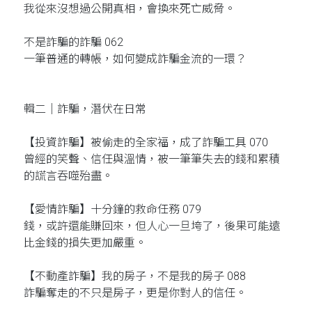
我從來沒想過公開真相，會換來死亡威脅。
不是詐騙的詐騙 062
一筆普通的轉帳，如何變成詐騙金流的一環？
輯二｜詐騙，潛伏在日常
【投資詐騙】被偷走的全家福，成了詐騙工具 070
曾經的笑聲、信任與溫情，被一筆筆失去的錢和累積
的謊言吞噬殆盡。
【愛情詐騙】十分鐘的救命任務 079
錢，或許還能賺回來，但人心一旦垮了，後果可能遠
比金錢的損失更加嚴重。
【不動產詐騙】我的房子，不是我的房子 088
詐騙奪走的不只是房子，更是你對人的信任。