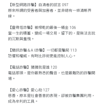
【新型網路詐騙】自清者的謊言 097
原來所謂的受害者與加害者，並非總有一條清晰界
線。
【靈骨塔詐騙】被榨乾的最後一桶金 106
當一生的積蓄，變成一場交易，留下的，是無法言說
的沉默與羞愧。
【簡訊詐騙＆A I詐騙】一切都是騙局 113
恐懼和權威，有時比詐術更能控制人心。
【電話詐騙】猜猜我是誰 120
電話那頭，是你最熟悉的聲音，也是最難防的詐騙開
場。
【愛心詐騙】愛心劫 127
慈善，原本是社會善意的表現，卻被詐騙集團利用，
成為牟利的工具。