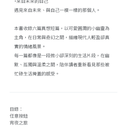
˙來自未來的自己
遇見來自未來、與自己一模一樣的那個人。
本書收錄六篇異想短篇，以可愛圓潤的小幽靈為
主角，在日常與奇幻之間，描繪現代人輕盈卻真
實的情緒風景。
每一篇都像是一段微小卻深刻的生活片段，在幽
默、孤獨與溫柔之間，陪伴讀者重新看見那些被
忙碌生活掩蓋的感受。
目錄：
任意按鈕
宵夜之旅