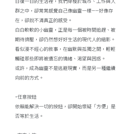
日復一日的生活裡，我們穿梭於城市、工作與人
群之中，卻常常感覺自己像幽靈一樣——好像存
在，卻說不清真正的感受。
白白軟軟的小幽靈，正是每一個被時間追趕、被
期待擠壓，卻仍然想好好生活的現代人的縮影。
看似漫不經心的敘事，在幽默與孤獨之間，輕輕
觸碰那些即將被遺忘的情緒、渴望與困惑。
或許，成為幽靈不是逃避現實，而是另一種繼續
向前的方式。
˙任意按鈕
依賴能解決一切的按鈕，卻開始懷疑「方便」是
否等於生活。