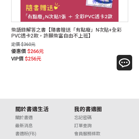
柴語錄解答之書【隨書贈送「有點廢」N次貼+全彩
青
PVC透卡2款，許願柴富自由不上班】
定價
定價 $360元
優
優惠價
$266元
V
VIP價
$256元
關於書適生活
我的書適圈
關於書適
忘記密碼
最新消息
訂單查詢
書適粉(FB)
會員服務條款