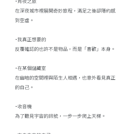
˙宵夜之旅
在深夜城市裡展開奇妙旅程，滿足之後卻隱約感
到空虛。
˙我真正想要的
反覆確認的也許不是物品，而是「喜歡」本身。
˙在某個儲藏室
在幽暗的空間裡與陌生人相遇，也意外看見真正
的自己。
˙收音機
為了聽見宇宙的訊號，一步一步爬上天梯。