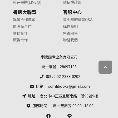
賴在書適(LINE@)
隱私權政策
書適大聯盟
客服中心
異業合作提案
書小妹的機智Q&A
供應商合作
購物說明
業務合作
售後服務
廣告合作
聯絡我們
宇騰國際企業有限公司
統一編號：28697198
電話：02-2388-0202
信箱： comfibooks@gmail.com
地址： 台北市中正區重慶南路一段95號9樓
服務時間 ： 周一至周五 09:00~18:00