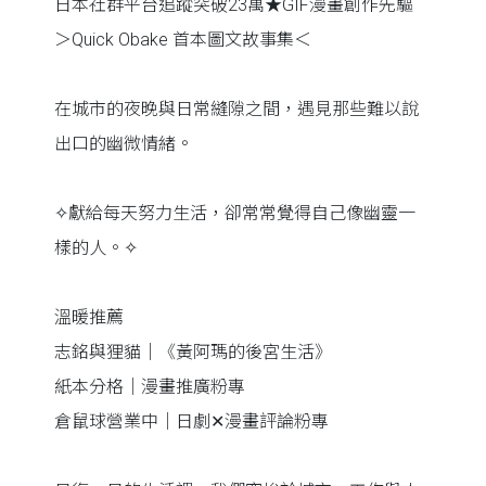
日本社群平台追蹤突破23萬★GIF漫畫創作先驅
＞Quick Obake 首本圖文故事集＜
在城市的夜晚與日常縫隙之間，遇見那些難以說
出口的幽微情緒。
✧獻給每天努力生活，卻常常覺得自己像幽靈一
樣的人。✧
溫暖推薦
志銘與狸貓｜《黃阿瑪的後宮生活》
紙本分格｜漫畫推廣粉專
倉鼠球營業中｜日劇✕漫畫評論粉專