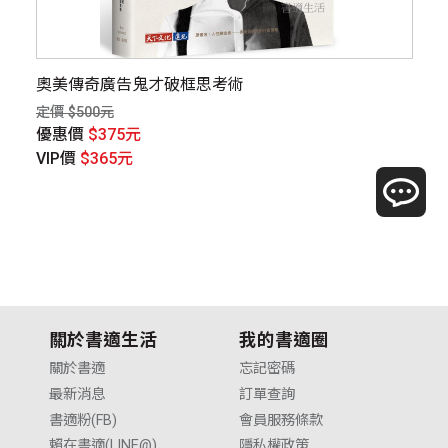
締造
奧美傳奇廣告鬼才破框思考術
熱
定價 $500元
定價
優惠價
$375元
優
VIP價
$365元
V
關於書適生活
我的書適圈
關於書適
忘記密碼
最新消息
訂單查詢
書適粉(FB)
會員服務條款
賴在書適(LINE@)
隱私權政策