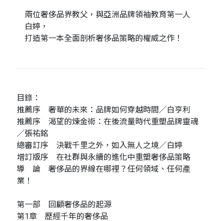
兩位奢侈品界教父，與亞洲品牌領袖教育第一人
白婷，
打造第一本全面剖析奢侈品策略的權威之作！
目錄：
推薦序 奢華的未來：品牌如何穿越時間／白亨利
推薦序 渴望的煉金術：在後流量時代重塑品牌靈魂
／張祐銘
總審訂序 決戰千里之外，如入無人之境／白婷
增訂版序 在社群與永續的進化中重塑奢侈品策略
導 論 奢侈品的界線在哪裡？任何領域、任何產
業！
第一部 回顧奢侈品的起源
第1章 歷經千年的奢侈品