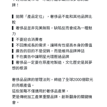
牌！
▍拋開「產品定位」，奢侈品不能和其他品牌比
較
▍奢侈品並非完美無瑕，缺陷反而會成為一種魅
力
▍不要迎合消費者
▍不回應成長的需求，讓稀有性提高本身的價值
▍廣告的目的不是促銷，而是維持品牌神話
▍不在廣告中讓明星光環壓過品牌
▍奢侈品一定要在原產地製造，文化歷史是其夢
想的根源
奢侈品品牌的管理法則，締造了全球2000億歐元
的亮眼產值，
這些策略不僅適用於奢侈品產業，
更是傳統加工產業重塑品牌、創新翻身的關鍵機
會。