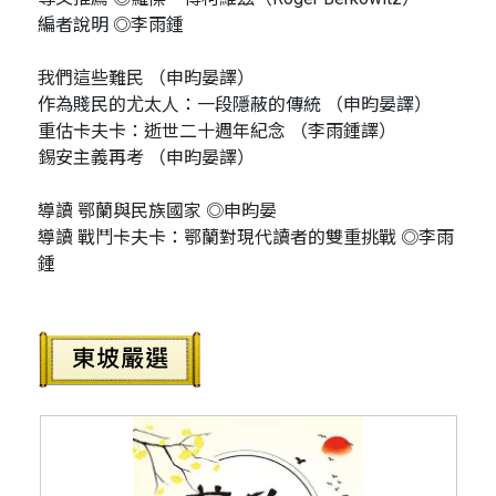
編者說明 ◎李雨鍾
我們這些難民 （申昀晏譯）
作為賤民的尤太人：一段隱蔽的傳統 （申昀晏譯）
重估卡夫卡：逝世二十週年紀念 （李雨鍾譯）
錫安主義再考 （申昀晏譯）
導讀 鄂蘭與民族國家 ◎申昀晏
導讀 戰鬥卡夫卡：鄂蘭對現代讀者的雙重挑戰 ◎李雨
鍾