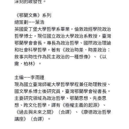
深刻的啟發性。
《鄂蘭文集》系列
總策劃——葉浩
英國愛丁堡大學哲學系畢業，倫敦政經學院政治
哲學博士，現任國立政治大學政治系教授，臺灣
鄂蘭學會會長。專長為政治哲學、國際政治理論
和社會科學哲學，著有《政治時差．時差政治：
敘事共時性作為民主政治的一種想像》、《以
撒．柏林》。
主編——李雨鍾
現為國立臺灣師範大學哲學學程兼任助理教授、
國文學系博士後研究員，臺灣鄂蘭學會祕書長。
主要研究領域為政治哲學、鄂蘭思想、先秦思
想、跨文化哲學，譯有《極權主義的起源》、
《過去與未來之間》（合譯）、《康德政治哲學
講座》（合譯）。