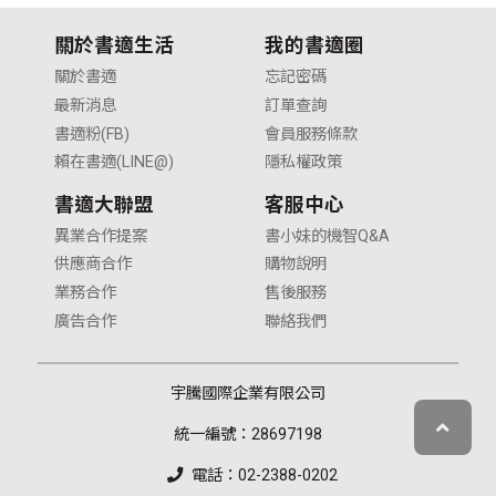
關於書適生活
我的書適圈
關於書適
忘記密碼
最新消息
訂單查詢
書適粉(FB)
會員服務條款
賴在書適(LINE@)
隱私權政策
書適大聯盟
客服中心
異業合作提案
書小妹的機智Q&A
供應商合作
購物說明
業務合作
售後服務
廣告合作
聯絡我們
宇騰國際企業有限公司
統一編號：28697198
電話：02-2388-0202