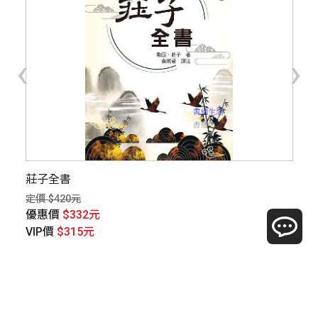
‹
›
己
莊子全書
余
量
定價 $420元
定價
優惠價
$332元
優
VIP價
$315元
V