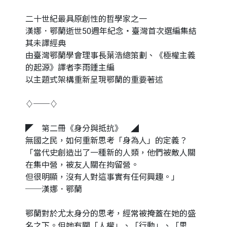
二十世紀最具原創性的哲學家之一
漢娜．鄂蘭逝世50週年紀念・臺灣首次選編集結
其未譯經典
由臺灣鄂蘭學會理事長葉浩總策劃、《極權主義
的起源》譯者李雨鍾主編
以主題式架構重新呈現鄂蘭的重要著述
♢──♢
◤ 第二冊《身分與抵抗》 ◢
無國之民，如何重新思考「身為人」的定義？
「當代史創造出了一種新的人類，他們被敵人關
在集中營，被友人關在拘留營。
但很明顯，沒有人對這事實有任何興趣。」
──漢娜．鄂蘭
鄂蘭對於尤太身分的思考，經常被掩蓋在她的盛
名之下。但她有關「人權」、「行動」、「思