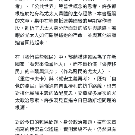
考」、「公共世界」等普世概念的思考，許多都
根植於她身為尤太人具體的生存經驗。本書選編
的文章，集中在鄂蘭抵達美國後的早期寫作階
段，剖析了尤太人身分所面對的陷阱與誘惑，著
眼於尤太人如何擺脫逃避的宿命，並與其他被壓
迫者團結起來。
在〈我們這些難民〉中，鄂蘭描述難民為了在新
國家「看起來像當地人」，而不斷扮演「優良移
民」的辛酸與無奈；〈作為賤民的尤太人〉、
〈重估卡夫卡〉與〈錫安主義再考〉，既有「自
覺的賤民」這條通向普世權利的抗爭路線，也有
對排他民族主義的清醒反思，交織成多層次的尤
太政治思索。許多洞見直指今日巴勒斯坦問題的
根源。
對於今日的難民問題、身分政治難題，這些文章
描寫的境況看似遙遠，實則縈繞不去，仍然具有