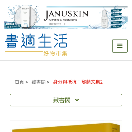
首頁
藏書閣
身分與抵抗：鄂蘭文集2
藏書閣