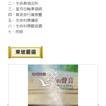
二、生命真相五則
三、星月日輪準提網
四、真見修行識根塵
五、生命科學講座
六、生命科學觀音園
七、附錄
‹
›