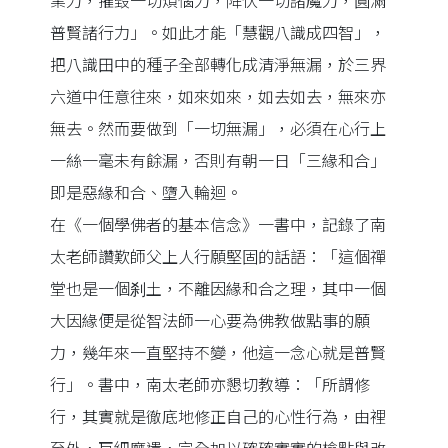
業力，摧毀一切煩惱力，降伏一切諸魔力，圓滿
普賢諸行力」。如此才能「慧觀八識成四智」，
把八識田中的種子全部轉化成清淨無漏，於三界
六道中任意往來，如來如來，如去如去，無來亦
無去。然而要做到「一切無漏」，必須在心行上
一絲一毫未有餘漏，否則有朝一日「三緣和合」
即是惡緣和合、墮入輪迴。
在《一個學佛者的基本信念》一書中，記錄了南
太老師讚歎師父上人行願堅固的話語：「這個禪
堂也是一個刹土，不離因緣和合之理，其中一個
大因緣便是從智法師一心要為佛教做點事的願
力，幾年來一直堅持不變，他這一念心就是普賢
行」。書中，南太老師亦懇切教導：「所謂修
行，其實就是徹底地修正自己的心性行為，由裡