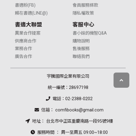
書適粉(FB)
會員服務條款
賴在書適(LINE@)
隱私權政策
書適大聯盟
客服中心
異業合作提案
書小妹的機智Q&A
供應商合作
購物說明
業務合作
售後服務
廣告合作
聯絡我們
宇騰國際企業有限公司
統一編號：28697198
電話：02-2388-0202
信箱： comfibooks@gmail.com
地址： 台北市中正區重慶南路一段95號9樓
服務時間 ： 周一至周五 09:00~18:00