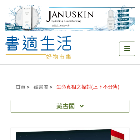
首頁
藏書閣
生命真相之探討(上下不分售)
藏書閣