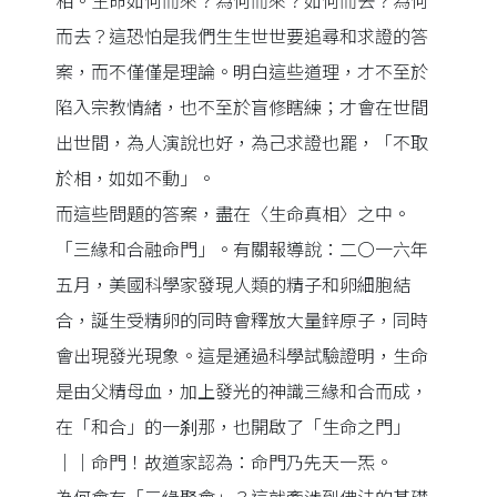
相。生命如何而來？為何而來？如何而去？為何
而去？這恐怕是我們生生世世要追尋和求證的答
案，而不僅僅是理論。明白這些道理，才不至於
陷入宗教情緒，也不至於盲修瞎練；才會在世間
出世間，為人演說也好，為己求證也罷，「不取
於相，如如不動」。
而這些問題的答案，盡在〈生命真相〉之中。
「三緣和合融命門」。有關報導說：二〇一六年
五月，美國科學家發現人類的精子和卵細胞結
合，誕生受精卵的同時會釋放大量鋅原子，同時
會出現發光現象。這是通過科學試驗證明，生命
是由父精母血，加上發光的神識三緣和合而成，
在「和合」的一刹那，也開啟了「生命之門」
││命門！故道家認為：命門乃先天一炁。