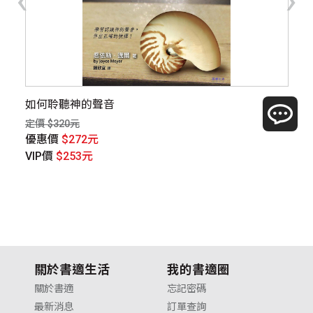
）
如何聆聽神的聲音
屬
定價 $320元
定價
優惠價
$272元
優
VIP價
$253元
V
關於書適生活
我的書適圈
關於書適
忘記密碼
最新消息
訂單查詢