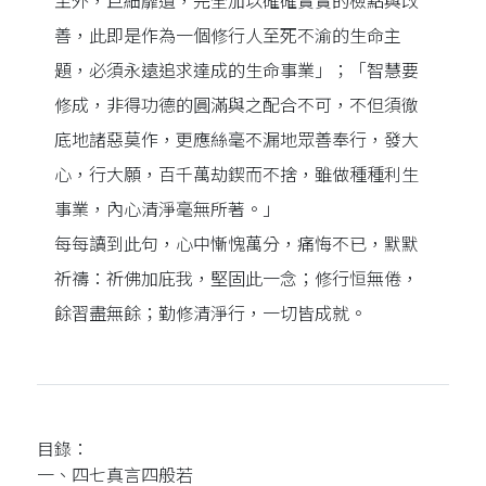
至外，巨細靡遺，完全加以確確實實的檢點與改
善，此即是作為一個修行人至死不渝的生命主
題，必須永遠追求達成的生命事業」；「智慧要
修成，非得功德的圓滿與之配合不可，不但須徹
底地諸惡莫作，更應絲毫不漏地眾善奉行，發大
心，行大願，百千萬劫鍥而不捨，雖做種種利生
事業，內心清淨毫無所著。」
每每讀到此句，心中慚愧萬分，痛悔不已，默默
祈禱：祈佛加庇我，堅固此一念；修行恒無倦，
餘習盡無餘；勤修清淨行，一切皆成就。
目錄：
一、四七真言四般若