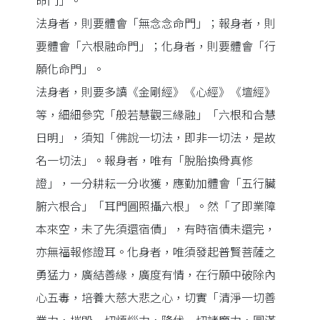
命門」。
法身者，則要體會「無念念命門」；報身者，則
要體會「六根融命門」；化身者，則要體會「行
願化命門」。
法身者，則要多讀《金剛經》《心經》《壇經》
等，細細參究「般若慧觀三緣融」「六根和合慧
日明」，須知「佛說一切法，即非一切法，是故
名一切法」。報身者，唯有「脫胎換骨真修
證」，一分耕耘一分收獲，應勤加體會「五行臟
腑六根合」「耳門圓照攝六根」。然「了即業障
本來空，未了先須還宿債」，有時宿債未還完，
亦無福報修證耳。化身者，唯須發起普賢菩薩之
勇猛力，廣結善緣，廣度有情，在行願中破除內
心五毒，培養大慈大悲之心，切實「清淨一切善