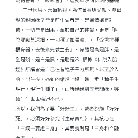
為何會有「三緣聚會」？這就牽涉到佛法的基礎
——三世因果、六道輪迴。為何會有與父親、與母
親的親因緣？皆是前生做者是，是還債還是討
債，一切皆是因果。至於自己的神識，更是「阿
陀那識甚深細，一切種子如瀑流」，「受熏持種
根身器，去後來先做主翁」。身體是高是胖，是
全是殘，是白是黑，是聰是笨…根據《佛說入胎
經》所講皆是自己往昔種子業力所現。以至於入
胎、出生後，遇到的諸增上緣，進一步「種子生
現行，現行生種子」，由所緣緣到等無間緣，導
致生生世世輪迴不已。
所以，我們為了要「好好生」，或者說能「好好
死」，必須好好參究《生命真相》，其核心在
「三綱十要證三身」，其要義則是「三身和合融