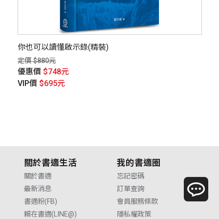
你也可以讀懂啟示錄(精裝)
明
六
定價 $880元
定價
優惠價
$748元
優
VIP價
$695元
V
關於書適生活
我的書適圈
關於書適
忘記密碼
最新消息
訂單查詢
書適粉(FB)
會員服務條款
賴在書適(LINE@)
隱私權政策