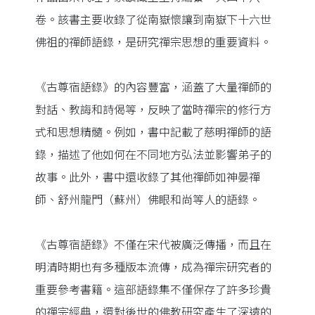
卷。該書主要收錄了從南嶽懷讓到南嶽下十六世
佛祖的禪師語錄，是研究禪宗思想的重要資料。
《古尊宿語錄》的內容豐富，涵蓋了大量禪師的
對話、教誨和詩偈等，反映了當時禪宗的修行方
式和思想精髓。例如，書中記載了慈明禪師的語
錄，描述了他如何在不同地方弘法並影響弟子的
故事。此外，書中還收錄了其他禪師如神晏禪
師、舒州龍門（蘇州）佛眼和尚等人的語錄。
《古尊宿語錄》不僅在宋代被廣泛傳播，而且在
明清時期也有多種版本流傳，成為禪宗研究者的
重要參考書籍。這部語錄集不僅保存了許多珍貴
的禪宗經典，還對後世的佛教研究產生了深遠的