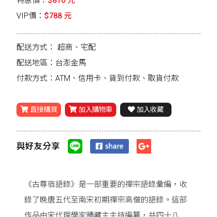
特惠價：
$810 元
VIP價：
$788 元
配送方式：
超商、宅配
配送地區：台澎金馬
付款方式：ATM、信用卡、貨到付款、取貨付款
直接購買
加入購物車
加入收藏
與好友分享
《古尊宿語錄》是一部重要的禪宗語錄彙編，收
錄了晚唐五代至南宋初期禪宗高僧的語錄。這部
作品由宋代理學家賾藏主主持編纂，共四十八